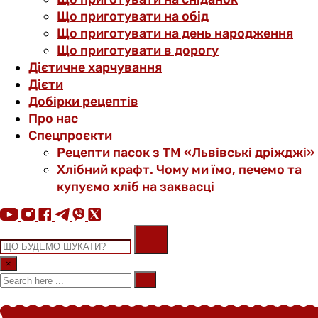
Що приготувати на обід
Що приготувати на день народження
Що приготувати в дорогу
Дієтичне харчування
Дієти
Добірки рецептів
Про нас
Спецпроєкти
Рецепти пасок з ТМ «Львівські дріжджі»
Хлібний крафт. Чому ми їмо, печемо та
купуємо хліб на заквасці
×