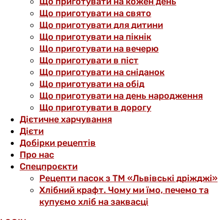
Що приготувати на кожен день
Що приготувати на свято
Що приготувати для дитини
Що приготувати на пікнік
Що приготувати на вечерю
Що приготувати в піст
Що приготувати на сніданок
Що приготувати на обід
Що приготувати на день народження
Що приготувати в дорогу
Дієтичне харчування
Дієти
Добірки рецептів
Про нас
Спецпроєкти
Рецепти пасок з ТМ «Львівські дріжджі»
Хлібний крафт. Чому ми їмо, печемо та
купуємо хліб на заквасці