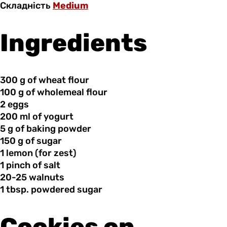
Складність
Medium
Ingredients
300 g
of
wheat flour
100 g
of
wholemeal flour
2 eggs
200 ml
of
yogurt
5 g
of
baking powder
150 g
of
sugar
1 lemon
(for
zest)
1 pinch
of
salt
20-25 walnuts
1 tbsp.
powdered
sugar
Cookies on