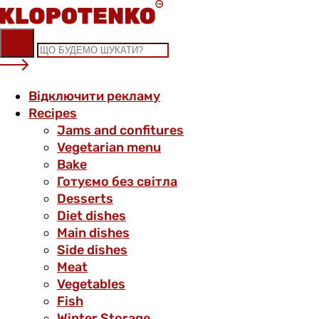
Skip
to
content
Відключити рекламу
Recipes
Jams and confitures
Vegetarian menu
Bake
Готуємо без світла
Desserts
Diet dishes
Main dishes
Side dishes
Meat
Vegetables
Fish
Winter Storage