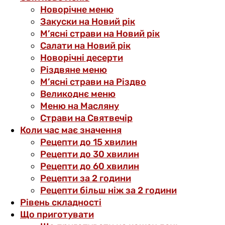
Новорічне меню
Закуски на Новий рік
М’ясні страви на Новий рік
Салати на Новий рік
Новорічні десерти
Різдвяне меню
М’ясні страви на Різдво
Великоднє меню
Меню на Масляну
Страви на Святвечір
Коли час має значення
Рецепти до 15 хвилин
Рецепти до 30 хвилин
Рецепти до 60 хвилин
Рецепти за 2 години
Рецепти більш ніж за 2 години
Рівень складності
Що приготувати