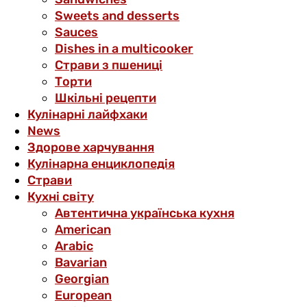
Sweets and desserts
Sauces
Dishes in a multicooker
Страви з пшениці
Торти
Шкільні рецепти
Кулінарні лайфхаки
News
Здорове харчування
Кулінарна енциклопедія
Страви
Кухні світу
Автентична українська кухня
American
Arabic
Bavarian
Georgian
European