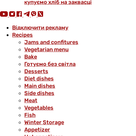
купуємо хліб на заквасці
Відключити рекламу
Recipes
Jams and confitures
Vegetarian menu
Bake
Готуємо без світла
Desserts
Diet dishes
Main dishes
Side dishes
Meat
Vegetables
Fish
Winter Storage
Аppetizer