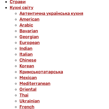
Страви
Кухні світу
Автентична українська кухня
American
Arabic
Bavarian
Georgian
European
Indian
Italian
Chinese
Korean
Кримськотатарська
Mexican
Mediterranean
Oriental
Thai
Ukrainian
French