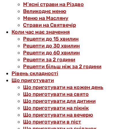
М’ясні страви на Різдво
Великоднє меню
Меню на Масляну
Страви на Святвечір
Коли час має значення
Рецепти до 15 хвилин
Рецепти до 30 хвилин
Рецепти до 60 хвилин
Рецепти за 2 години
Рецепти більш ніж за 2 години
Рівень складності
Що приготувати
Що приготувати на кожен день
Що приготувати на свято
Що приготувати для дитини
Що приготувати на пікнік
Що приготувати на вечерю
Що приготувати в піст
Що приготувати на сніданок