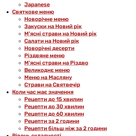
Japanese
Святкове меню
Новорічне меню
Закуски на Новий рік
М’ясні страви на Новий рік
Салати на Новий рік
Новорічні десерти
Різдвяне меню
М’ясні страви на Різдво
Великоднє меню
Меню на Масляну
Страви на Святвечір
Коли час має значення
Рецепти до 15 хвилин
Рецепти до 30 хвилин
Рецепти до 60 хвилин
Рецепти за 2 години
Рецепти більш ніж за 2 години
Рівень складності