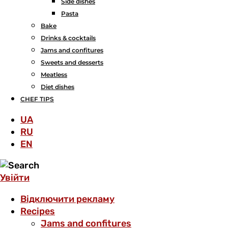
Side dishes
Pasta
Bake
Drinks & cocktails
Jams and confitures
Sweets and desserts
Meatless
Diet dishes
CHEF TIPS
UA
RU
EN
Увійти
Відключити рекламу
Recipes
Jams and confitures