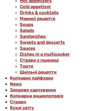
Hot appetizers
Cold appetizer
Drinks & cocktails
Мамині рецепти
Soups
Salads
Sandwiches
Sweets and desserts
Sauces
Dishes in a multicooker
Страви з пшениці
Торти
Шкільні рецепти
Кулінарні лайфхаки
News
Здорове харчування
Кулінарна енциклопедія
Страви
Кухні світу