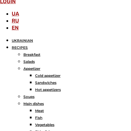
LOGIN
UA
RU
EN
UKRAINIAN
RECIPES
Breakfast
Salads
Аppetizer
Cold appetizer
Sandwiches
Hot appetizers
Soups
Main dishes
Meat
Fish
Vegetables