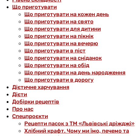
Що приготувати
Що приготувати на кожен день
Що приготувати на свято
Що приготувати для дитини
Що приготувати на пікнік
Що приготувати на вечерю
Що приготувати в піст
Що приготувати на сніданок
Що приготувати на обід
Що приготувати на день народження
Що приготувати в дорогу
Дієтичне харчування
Дієти
Добірки рецептів
Про нас
Спецпроєкти
Рецепти пасок з ТМ «Львівські дріжджі»
Хлібний крафт. Чому ми їмо, печемо та