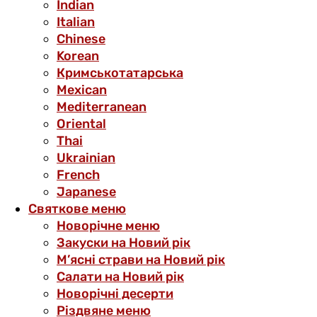
Indian
Italian
Chinese
Korean
Кримськотатарська
Mexican
Mediterranean
Oriental
Thai
Ukrainian
French
Japanese
Святкове меню
Новорічне меню
Закуски на Новий рік
М’ясні страви на Новий рік
Салати на Новий рік
Новорічні десерти
Різдвяне меню