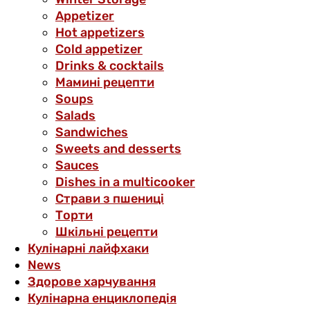
Аppetizer
Hot appetizers
Cold appetizer
Drinks & cocktails
Мамині рецепти
Soups
Salads
Sandwiches
Sweets and desserts
Sauces
Dishes in a multicooker
Страви з пшениці
Торти
Шкільні рецепти
Кулінарні лайфхаки
News
Здорове харчування
Кулінарна енциклопедія