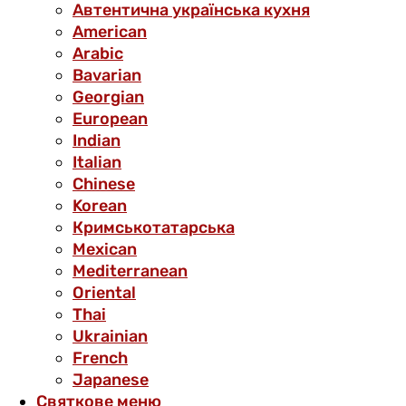
Автентична українська кухня
American
Arabic
Bavarian
Georgian
European
Indian
Italian
Chinese
Korean
Кримськотатарська
Mexican
Mediterranean
Oriental
Thai
Ukrainian
French
Japanese
Святкове меню