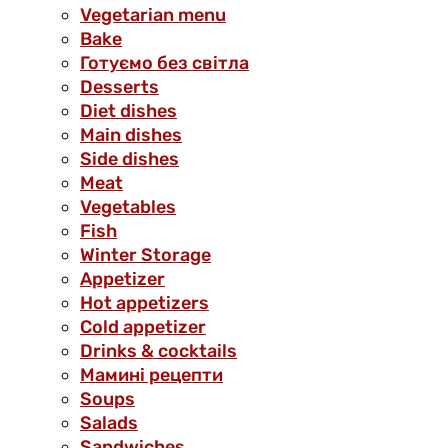
Vegetarian menu
Bake
Готуємо без світла
Desserts
Diet dishes
Main dishes
Side dishes
Meat
Vegetables
Fish
Winter Storage
Аppetizer
Hot appetizers
Cold appetizer
Drinks & cocktails
Мамині рецепти
Soups
Salads
Sandwiches