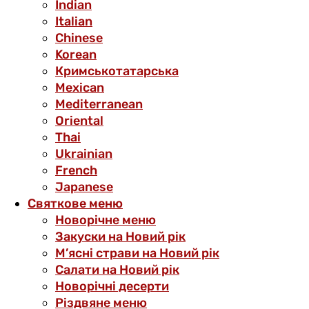
Indian
Italian
Chinese
Korean
Кримськотатарська
Mexican
Mediterranean
Oriental
Thai
Ukrainian
French
Japanese
Святкове меню
Новорічне меню
Закуски на Новий рік
М’ясні страви на Новий рік
Салати на Новий рік
Новорічні десерти
Різдвяне меню