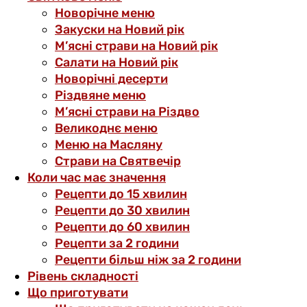
Новорічне меню
Закуски на Новий рік
М’ясні страви на Новий рік
Салати на Новий рік
Новорічні десерти
Різдвяне меню
М’ясні страви на Різдво
Великоднє меню
Меню на Масляну
Страви на Святвечір
Коли час має значення
Рецепти до 15 хвилин
Рецепти до 30 хвилин
Рецепти до 60 хвилин
Рецепти за 2 години
Рецепти більш ніж за 2 години
Рівень складності
Що приготувати