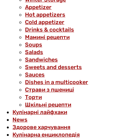
Аppetizer
Hot appetizers
Cold appetizer
Drinks & cocktails
Мамині рецепти
Soups
Salads
Sandwiches
Sweets and desserts
Sauces
Dishes in a multicooker
Страви з пшениці
Торти
Шкільні рецепти
Кулінарні лайфхаки
News
Здорове харчування
Кулінарна енциклопедія