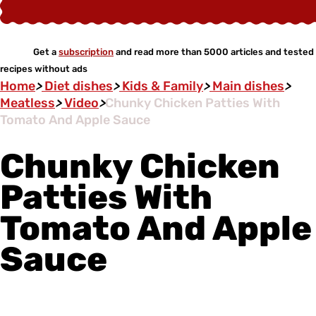
Get a
subscription
and read more than 5000 articles and tested
recipes without ads
Home
>
Diet dishes
>
Kids & Family
>
Main dishes
>
Meatless
>
Video
>
Chunky Chicken Patties With
Tomato And Apple Sauce
Chunky Chicken
Patties With
Tomato And Apple
Sauce