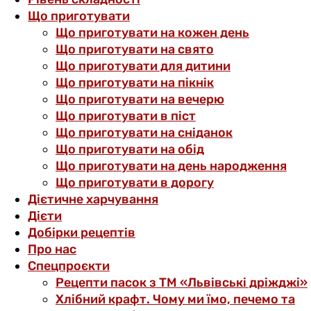
Що приготувати
Що приготувати на кожен день
Що приготувати на свято
Що приготувати для дитини
Що приготувати на пікнік
Що приготувати на вечерю
Що приготувати в піст
Що приготувати на сніданок
Що приготувати на обід
Що приготувати на день народження
Що приготувати в дорогу
Дієтичне харчування
Дієти
Добірки рецептів
Про нас
Спецпроєкти
Рецепти пасок з ТМ «Львівські дріжджі»
Хлібний крафт. Чому ми їмо, печемо та