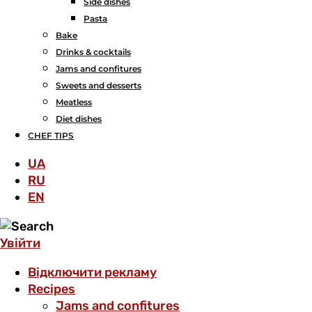
Side dishes
Pasta
Bake
Drinks & cocktails
Jams and confitures
Sweets and desserts
Meatless
Diet dishes
CHEF TIPS
UA
RU
EN
Увійти
Відключити рекламу
Recipes
Jams and confitures