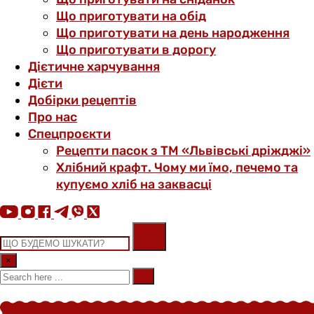
Що приготувати на обід
Що приготувати на день народження
Що приготувати в дорогу
Дієтичне харчування
Дієти
Добірки рецептів
Про нас
Спецпроєкти
Рецепти пасок з ТМ «Львівські дріжджі»
Хлібний крафт. Чому ми їмо, печемо та
купуємо хліб на заквасці
×