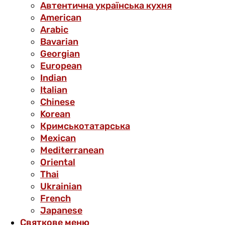
Автентична українська кухня
American
Arabic
Bavarian
Georgian
European
Indian
Italian
Chinese
Korean
Кримськотатарська
Mexican
Mediterranean
Oriental
Thai
Ukrainian
French
Japanese
Святкове меню