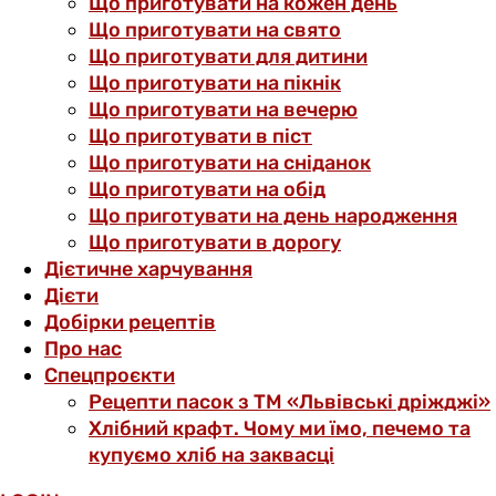
Що приготувати на кожен день
Що приготувати на свято
Що приготувати для дитини
Що приготувати на пікнік
Що приготувати на вечерю
Що приготувати в піст
Що приготувати на сніданок
Що приготувати на обід
Що приготувати на день народження
Що приготувати в дорогу
Дієтичне харчування
Дієти
Добірки рецептів
Про нас
Спецпроєкти
Рецепти пасок з ТМ «Львівські дріжджі»
Хлібний крафт. Чому ми їмо, печемо та
купуємо хліб на заквасці