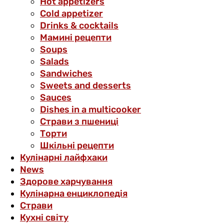
Hot appetizers
Cold appetizer
Drinks & cocktails
Мамині рецепти
Soups
Salads
Sandwiches
Sweets and desserts
Sauces
Dishes in a multicooker
Страви з пшениці
Торти
Шкільні рецепти
Кулінарні лайфхаки
News
Здорове харчування
Кулінарна енциклопедія
Страви
Кухні світу