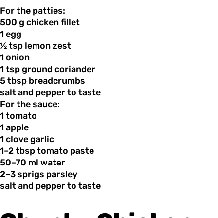
For the patties:
500 g
chicken
fillet
1 egg
½ tsp
lemon
zest
1 onion
1 tsp
ground
coriander
5 tbsp
breadcrumbs
salt and
pepper
to taste
For the sauce:
1 tomato
1 apple
1 clove
garlic
1–2 tbsp
tomato
paste
50–70 ml
water
2–3 sprigs
parsley
salt and
pepper
to taste