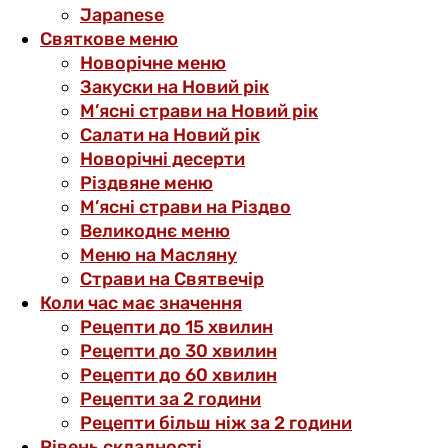
Japanese
Святкове меню
Новорічне меню
Закуски на Новий рік
М’ясні страви на Новий рік
Салати на Новий рік
Новорічні десерти
Різдвяне меню
М’ясні страви на Різдво
Великоднє меню
Меню на Масляну
Страви на Святвечір
Коли час має значення
Рецепти до 15 хвилин
Рецепти до 30 хвилин
Рецепти до 60 хвилин
Рецепти за 2 години
Рецепти більш ніж за 2 години
Рівень складності