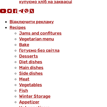
купуємо хліб на заквасці
Відключити рекламу
Recipes
Jams and confitures
Vegetarian menu
Bake
Готуємо без світла
Desserts
Diet dishes
Main dishes
Side dishes
Meat
Vegetables
Fish
Winter Storage
Аppetizer