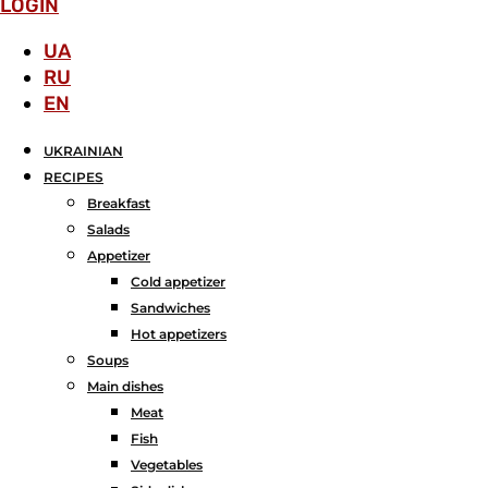
LOGIN
UA
RU
EN
UKRAINIAN
RECIPES
Breakfast
Salads
Аppetizer
Cold appetizer
Sandwiches
Hot appetizers
Soups
Main dishes
Meat
Fish
Vegetables