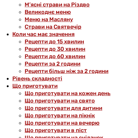
М’ясні страви на Різдво
Великоднє меню
Меню на Масляну
Страви на Святвечір
Коли час має значення
Рецепти до 15 хвилин
Рецепти до 30 хвилин
Рецепти до 60 хвилин
Рецепти за 2 години
Рецепти більш ніж за 2 години
Рівень складності
Що приготувати
Що приготувати на кожен день
Що приготувати на свято
Що приготувати для дитини
Що приготувати на пікнік
Що приготувати на вечерю
Що приготувати в піст
Що приготувати на сніданок