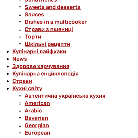
Sweets and desserts
Sauces
Dishes in a multicooker
Страви з пшениці
Торти
Шкільні рецепти
Кулінарні лайфхаки
News
Здорове харчування
Кулінарна енциклопедія
Страви
Кухні світу
Автентична українська кухня
American
Arabic
Bavarian
Georgian
European