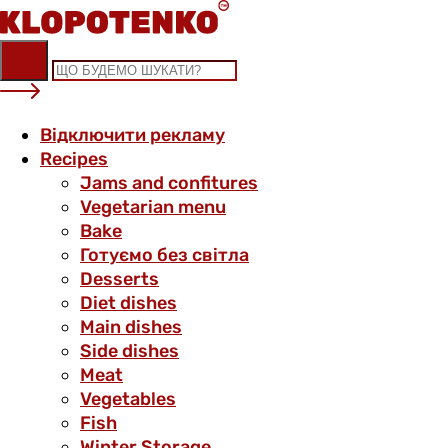
Skip
to
content
Відключити рекламу
Recipes
Jams and confitures
Vegetarian menu
Bake
Готуємо без світла
Desserts
Diet dishes
Main dishes
Side dishes
Meat
Vegetables
Fish
Winter Storage