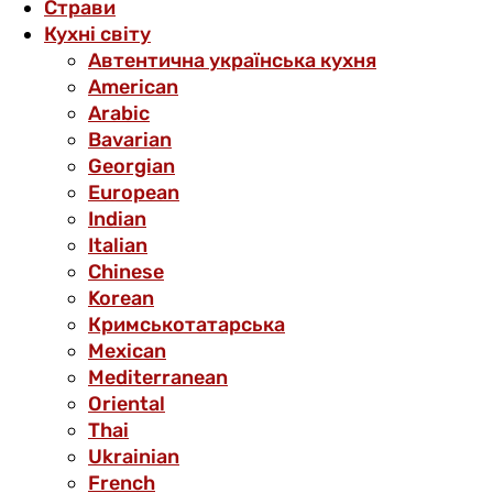
Страви
Кухні світу
Автентична українська кухня
American
Arabic
Bavarian
Georgian
European
Indian
Italian
Chinese
Korean
Кримськотатарська
Mexican
Mediterranean
Oriental
Thai
Ukrainian
French