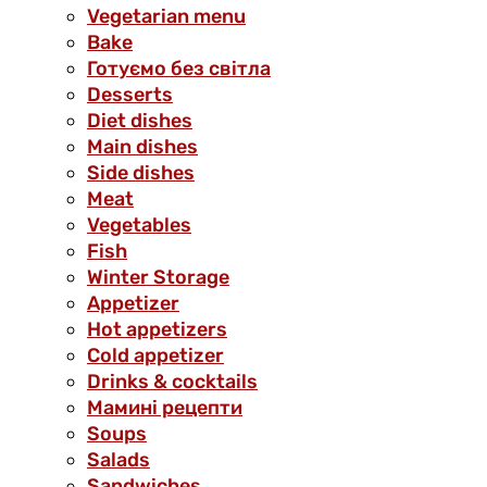
Vegetarian menu
Bake
Готуємо без світла
Desserts
Diet dishes
Main dishes
Side dishes
Meat
Vegetables
Fish
Winter Storage
Аppetizer
Hot appetizers
Cold appetizer
Drinks & cocktails
Мамині рецепти
Soups
Salads
Sandwiches