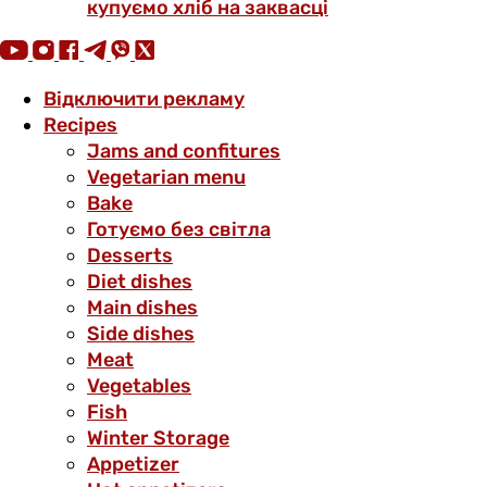
купуємо хліб на заквасці
Відключити рекламу
Recipes
Jams and confitures
Vegetarian menu
Bake
Готуємо без світла
Desserts
Diet dishes
Main dishes
Side dishes
Meat
Vegetables
Fish
Winter Storage
Аppetizer