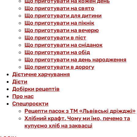
Що приготувати на кожен день
Що приготувати на свято
Що приготувати для дитини
Що приготувати на пікнік
Що приготувати на вечерю
Що приготувати в піст
Що приготувати на сніданок
Що приготувати на обід
Що приготувати на день народження
Що приготувати в дорогу
Дієтичне харчування
Дієти
Добірки рецептів
Про нас
Спецпроєкти
Рецепти пасок з ТМ «Львівські дріжджі»
Хлібний крафт. Чому ми їмо, печемо та
купуємо хліб на заквасці