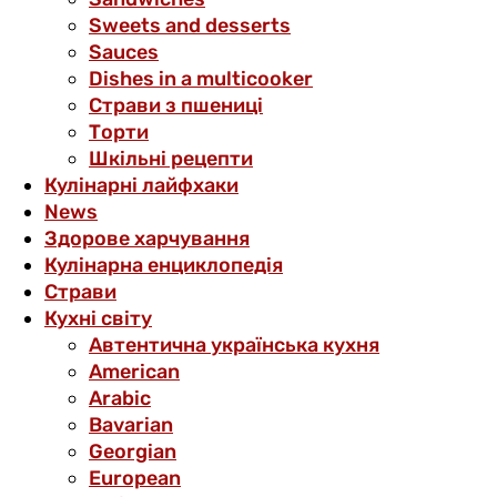
Sweets and desserts
Sauces
Dishes in a multicooker
Страви з пшениці
Торти
Шкільні рецепти
Кулінарні лайфхаки
News
Здорове харчування
Кулінарна енциклопедія
Страви
Кухні світу
Автентична українська кухня
American
Arabic
Bavarian
Georgian
European