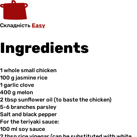
Складність
Easy
Ingredients
1 whole
small
chicken
100 g
jasmine
rice
1 garlic
clove
400 g
melon
2 tbsp
sunflower
oil (to baste the chicken)
5-6 branches
parsley
Salt and
black
pepper
For the teriyaki sauce:
100 ml
soy
sauce
2 tbsp
rice
vinegar (can be substituted with white