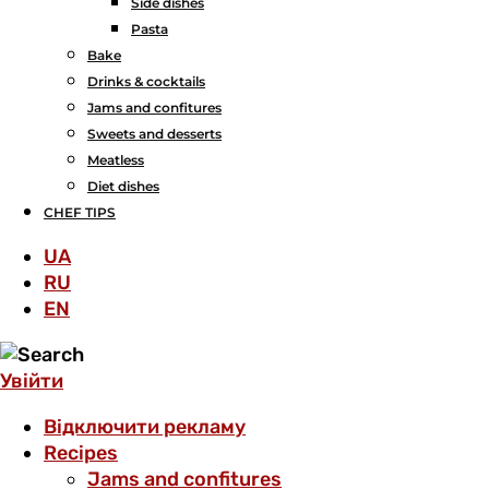
Side dishes
Pasta
Bake
Drinks & cocktails
Jams and confitures
Sweets and desserts
Meatless
Diet dishes
CHEF TIPS
UA
RU
EN
Увійти
Відключити рекламу
Recipes
Jams and confitures