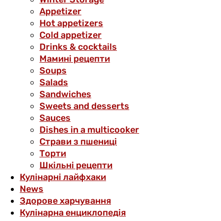
Аppetizer
Hot appetizers
Cold appetizer
Drinks & cocktails
Мамині рецепти
Soups
Salads
Sandwiches
Sweets and desserts
Sauces
Dishes in a multicooker
Страви з пшениці
Торти
Шкільні рецепти
Кулінарні лайфхаки
News
Здорове харчування
Кулінарна енциклопедія