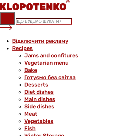
Skip
to
content
Відключити рекламу
Recipes
Jams and confitures
Vegetarian menu
Bake
Готуємо без світла
Desserts
Diet dishes
Main dishes
Side dishes
Meat
Vegetables
Fish
Winter Storage