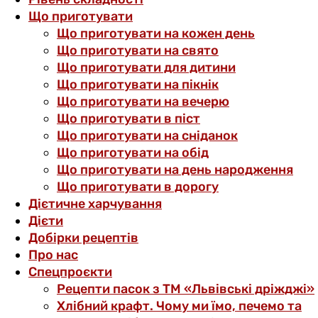
Що приготувати
Що приготувати на кожен день
Що приготувати на свято
Що приготувати для дитини
Що приготувати на пікнік
Що приготувати на вечерю
Що приготувати в піст
Що приготувати на сніданок
Що приготувати на обід
Що приготувати на день народження
Що приготувати в дорогу
Дієтичне харчування
Дієти
Добірки рецептів
Про нас
Спецпроєкти
Рецепти пасок з ТМ «Львівські дріжджі»
Хлібний крафт. Чому ми їмо, печемо та