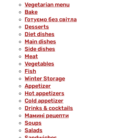
Vegetarian menu
Bake
Готуємо без світла
Desserts
Diet dishes
Main dishes
Side dishes
Meat
Vegetables
Fish
Winter Storage
Аppetizer
Hot appetizers
Cold appetizer
Drinks & cocktails
Мамині рецепти
Soups
Salads
Sandwiches