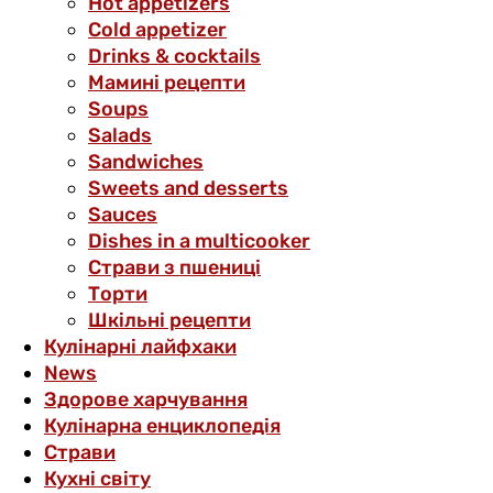
Hot appetizers
Cold appetizer
Drinks & cocktails
Мамині рецепти
Soups
Salads
Sandwiches
Sweets and desserts
Sauces
Dishes in a multicooker
Страви з пшениці
Торти
Шкільні рецепти
Кулінарні лайфхаки
News
Здорове харчування
Кулінарна енциклопедія
Страви
Кухні світу