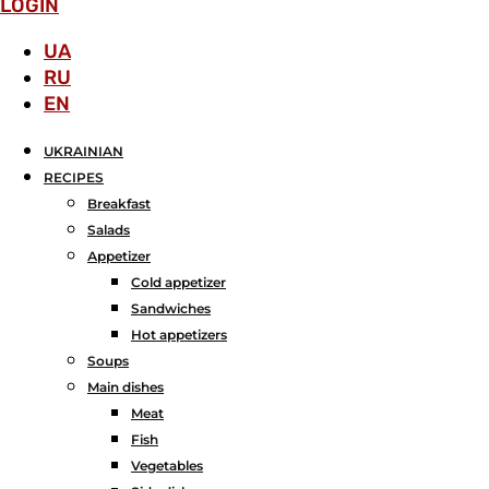
LOGIN
UA
RU
EN
UKRAINIAN
RECIPES
Breakfast
Salads
Аppetizer
Cold appetizer
Sandwiches
Hot appetizers
Soups
Main dishes
Meat
Fish
Vegetables