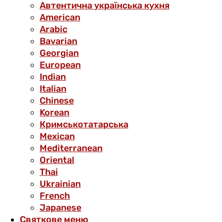
Автентична українська кухня
American
Arabic
Bavarian
Georgian
European
Indian
Italian
Chinese
Korean
Кримськотатарська
Mexican
Mediterranean
Oriental
Thai
Ukrainian
French
Japanese
Святкове меню