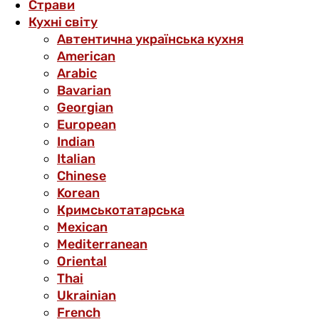
Страви
Кухні світу
Автентична українська кухня
American
Arabic
Bavarian
Georgian
European
Indian
Italian
Chinese
Korean
Кримськотатарська
Mexican
Mediterranean
Oriental
Thai
Ukrainian
French