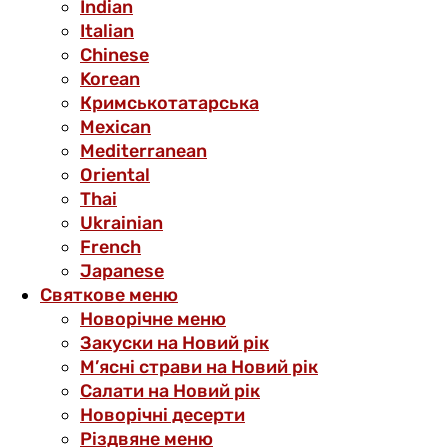
Indian
Italian
Chinese
Korean
Кримськотатарська
Mexican
Mediterranean
Oriental
Thai
Ukrainian
French
Japanese
Святкове меню
Новорічне меню
Закуски на Новий рік
М’ясні страви на Новий рік
Салати на Новий рік
Новорічні десерти
Різдвяне меню