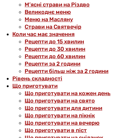
М’ясні страви на Різдво
Великоднє меню
Меню на Масляну
Страви на Святвечір
Коли час має значення
Рецепти до 15 хвилин
Рецепти до 30 хвилин
Рецепти до 60 хвилин
Рецепти за 2 години
Рецепти більш ніж за 2 години
Рівень складності
Що приготувати
Що приготувати на кожен день
Що приготувати на свято
Що приготувати для дитини
Що приготувати на пікнік
Що приготувати на вечерю
Що приготувати в піст
Що приготувати на сніданок