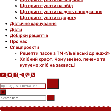
Що приготувати на обід
Що приготувати на день народження
Що приготувати в дорогу
Дієтичне харчування
Дієти
Добірки рецептів
Про нас
Спецпроєкти
Рецепти пасок з ТМ «Львівські дріжджі»
Хлібний крафт. Чому ми їмо, печемо та
купуємо хліб на заквасці
×