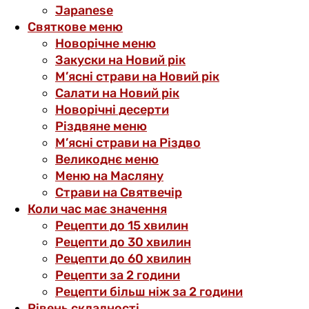
Japanese
Святкове меню
Новорічне меню
Закуски на Новий рік
М’ясні страви на Новий рік
Салати на Новий рік
Новорічні десерти
Різдвяне меню
М’ясні страви на Різдво
Великоднє меню
Меню на Масляну
Страви на Святвечір
Коли час має значення
Рецепти до 15 хвилин
Рецепти до 30 хвилин
Рецепти до 60 хвилин
Рецепти за 2 години
Рецепти більш ніж за 2 години
Рівень складності