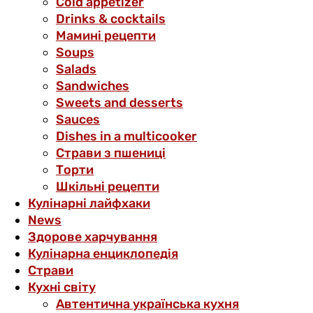
Cold appetizer
Drinks & cocktails
Мамині рецепти
Soups
Salads
Sandwiches
Sweets and desserts
Sauces
Dishes in a multicooker
Страви з пшениці
Торти
Шкільні рецепти
Кулінарні лайфхаки
News
Здорове харчування
Кулінарна енциклопедія
Страви
Кухні світу
Автентична українська кухня