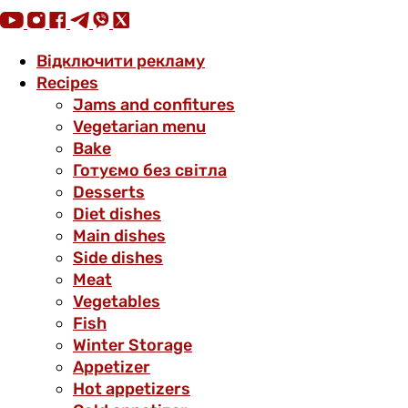
Відключити рекламу
Recipes
Jams and confitures
Vegetarian menu
Bake
Готуємо без світла
Desserts
Diet dishes
Main dishes
Side dishes
Meat
Vegetables
Fish
Winter Storage
Аppetizer
Hot appetizers