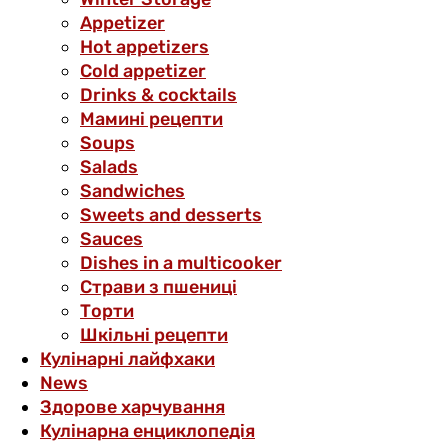
Аppetizer
Hot appetizers
Cold appetizer
Drinks & cocktails
Мамині рецепти
Soups
Salads
Sandwiches
Sweets and desserts
Sauces
Dishes in a multicooker
Страви з пшениці
Торти
Шкільні рецепти
Кулінарні лайфхаки
News
Здорове харчування
Кулінарна енциклопедія