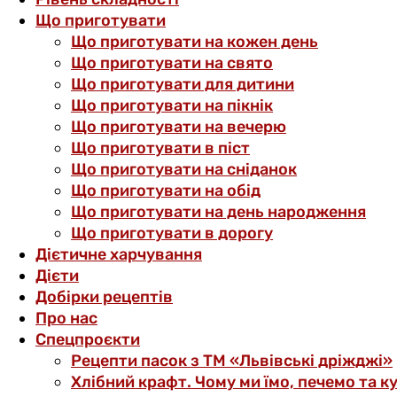
Що приготувати
Що приготувати на кожен день
Що приготувати на свято
Що приготувати для дитини
Що приготувати на пікнік
Що приготувати на вечерю
Що приготувати в піст
Що приготувати на сніданок
Що приготувати на обід
Що приготувати на день народження
Що приготувати в дорогу
Дієтичне харчування
Дієти
Добірки рецептів
Про нас
Спецпроєкти
Рецепти пасок з ТМ «Львівські дріжджі»
Хлібний крафт. Чому ми їмо, печемо та к