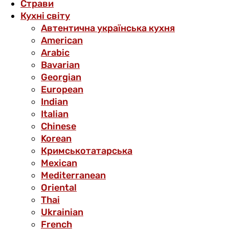
Страви
Кухні світу
Автентична українська кухня
American
Arabic
Bavarian
Georgian
European
Indian
Italian
Chinese
Korean
Кримськотатарська
Mexican
Mediterranean
Oriental
Thai
Ukrainian
French