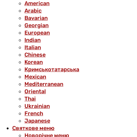
American
Arabic
Bavarian
Georgian
European
Indian
Italian
Chinese
Korean
Кримськотатарська
Mexican
Mediterranean
Oriental
Thai
Ukrainian
French
Japanese
Святкове меню
Новорічне меню