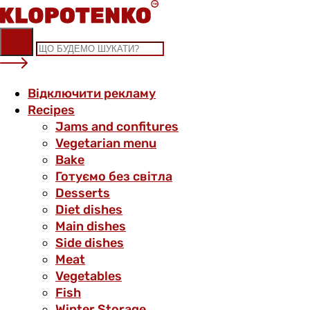
Skip
to
content
Відключити рекламу
Recipes
Jams and confitures
Vegetarian menu
Bake
Готуємо без світла
Desserts
Diet dishes
Main dishes
Side dishes
Meat
Vegetables
Fish
Winter Storage