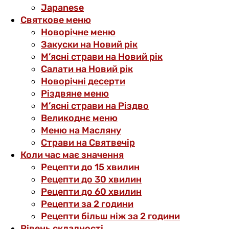
Japanese
Святкове меню
Новорічне меню
Закуски на Новий рік
М’ясні страви на Новий рік
Салати на Новий рік
Новорічні десерти
Різдвяне меню
М’ясні страви на Різдво
Великоднє меню
Меню на Масляну
Страви на Святвечір
Коли час має значення
Рецепти до 15 хвилин
Рецепти до 30 хвилин
Рецепти до 60 хвилин
Рецепти за 2 години
Рецепти більш ніж за 2 години
Рівень складності