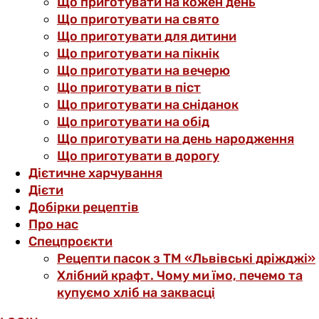
Що приготувати на кожен день
Що приготувати на свято
Що приготувати для дитини
Що приготувати на пікнік
Що приготувати на вечерю
Що приготувати в піст
Що приготувати на сніданок
Що приготувати на обід
Що приготувати на день народження
Що приготувати в дорогу
Дієтичне харчування
Дієти
Добірки рецептів
Про нас
Спецпроєкти
Рецепти пасок з ТМ «Львівські дріжджі»
Хлібний крафт. Чому ми їмо, печемо та
купуємо хліб на заквасці