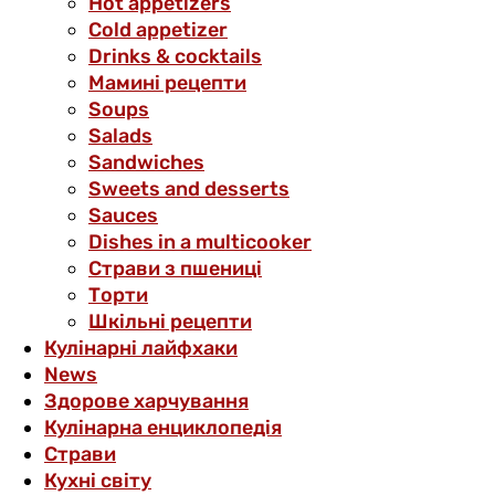
Hot appetizers
Cold appetizer
Drinks & cocktails
Мамині рецепти
Soups
Salads
Sandwiches
Sweets and desserts
Sauces
Dishes in a multicooker
Страви з пшениці
Торти
Шкільні рецепти
Кулінарні лайфхаки
News
Здорове харчування
Кулінарна енциклопедія
Страви
Кухні світу