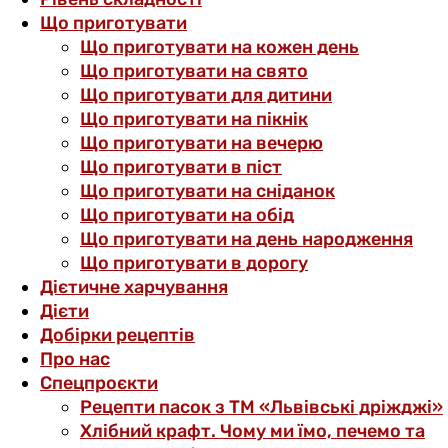
Що приготувати
Що приготувати на кожен день
Що приготувати на свято
Що приготувати для дитини
Що приготувати на пікнік
Що приготувати на вечерю
Що приготувати в піст
Що приготувати на сніданок
Що приготувати на обід
Що приготувати на день народження
Що приготувати в дорогу
Дієтичне харчування
Дієти
Добірки рецептів
Про нас
Спецпроєкти
Рецепти пасок з ТМ «Львівські дріжджі»
Хлібний крафт. Чому ми їмо, печемо та