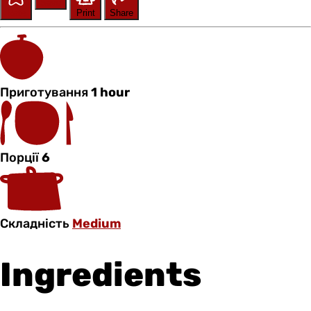
Save
Rate
Print
Share
Приготування
1 hour
Порції
6
Складність
Medium
Ingredients