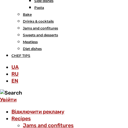
Side dishes
Pasta
Bake
Drinks & cocktails
Jams and confitures
Sweets and desserts
Meatless
Diet dishes
CHEF TIPS
UA
RU
EN
Увійти
Відключити рекламу
Recipes
Jams and confitures