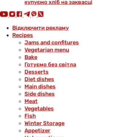
купуємо хліб на заквасці
Відключити рекламу
Recipes
Jams and confitures
Vegetarian menu
Bake
Готуємо без світла
Desserts
Diet dishes
Main dishes
Side dishes
Meat
Vegetables
Fish
Winter Storage
Аppetizer