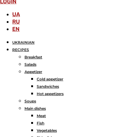
LOGIN
UA
RU
EN
UKRAINIAN
RECIPES
Breakfast
Salads
Аppetizer
Cold appetizer
Sandwiches
Hot appetizers
Soups
Main dishes
Meat
Fish
Vegetables