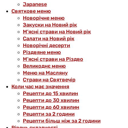
Japanese
Святкове меню
Новорічне меню
Закуски на Новий рік
М’ясні страви на Новий рік
Салати на Новий рік
Новорічні десерти
Різдвяне меню
М’ясні страви на Різдво
Великоднє меню
Меню на Масляну
Страви на Святвечір
Коли час має значення
Рецепти до 15 хвилин
Рецепти до 30 хвилин
Рецепти до 60 хвилин
Рецепти за 2 години
Рецепти більш ніж за 2 години
Рівень складності