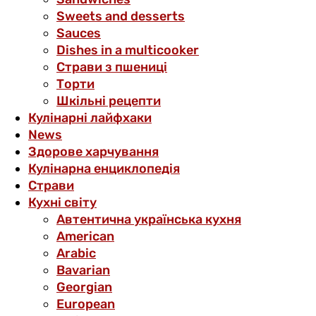
Sweets and desserts
Sauces
Dishes in a multicooker
Страви з пшениці
Торти
Шкільні рецепти
Кулінарні лайфхаки
News
Здорове харчування
Кулінарна енциклопедія
Страви
Кухні світу
Автентична українська кухня
American
Arabic
Bavarian
Georgian
European