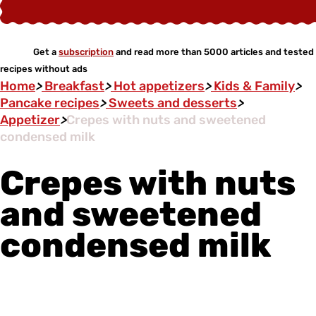
Get a
subscription
and read more than 5000 articles and tested
recipes without ads
Home
>
Breakfast
>
Hot appetizers
>
Kids & Family
>
Pancake recipes
>
Sweets and desserts
>
Аppetizer
>
Crepes with nuts and sweetened
condensed milk
Crepes with nuts
and sweetened
condensed milk