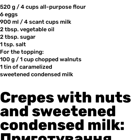
520 g
/
4 cups all-purpose flour
6 eggs
900 ml
/
4 scant cups milk
2 tbsp.
vegetable
oil
2 tbsp.
sugar
1 tsp.
salt
For the topping:
100 g
/
1 cup chopped walnuts
1 tin
of
caramelized
sweetened condensed
milk
Crepes with nuts
and sweetened
condensed milk:
Приготування