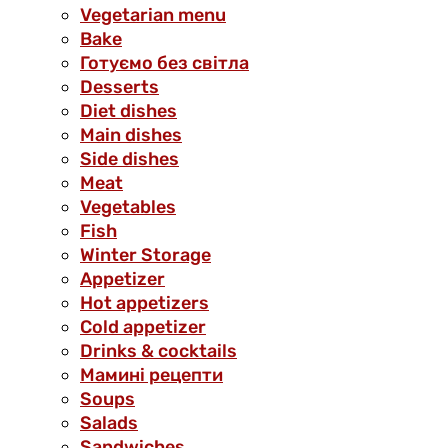
Vegetarian menu
Bake
Готуємо без світла
Desserts
Diet dishes
Main dishes
Side dishes
Meat
Vegetables
Fish
Winter Storage
Аppetizer
Hot appetizers
Cold appetizer
Drinks & cocktails
Мамині рецепти
Soups
Salads
Sandwiches