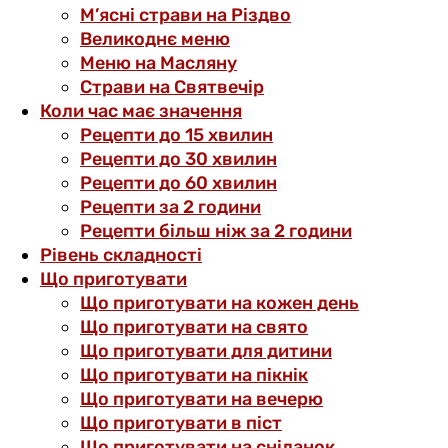
М’ясні страви на Різдво
Великоднє меню
Меню на Масляну
Страви на Святвечір
Коли час має значення
Рецепти до 15 хвилин
Рецепти до 30 хвилин
Рецепти до 60 хвилин
Рецепти за 2 години
Рецепти більш ніж за 2 години
Рівень складності
Що приготувати
Що приготувати на кожен день
Що приготувати на свято
Що приготувати для дитини
Що приготувати на пікнік
Що приготувати на вечерю
Що приготувати в піст
Що приготувати на сніданок