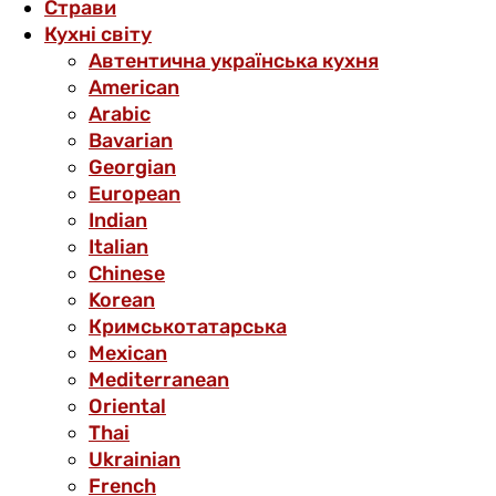
Страви
Кухні світу
Автентична українська кухня
American
Arabic
Bavarian
Georgian
European
Indian
Italian
Chinese
Korean
Кримськотатарська
Mexican
Mediterranean
Oriental
Thai
Ukrainian
French