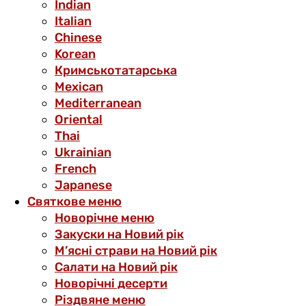
Indian
Italian
Chinese
Korean
Кримськотатарська
Mexican
Mediterranean
Oriental
Thai
Ukrainian
French
Japanese
Святкове меню
Новорічне меню
Закуски на Новий рік
М’ясні страви на Новий рік
Салати на Новий рік
Новорічні десерти
Різдвяне меню