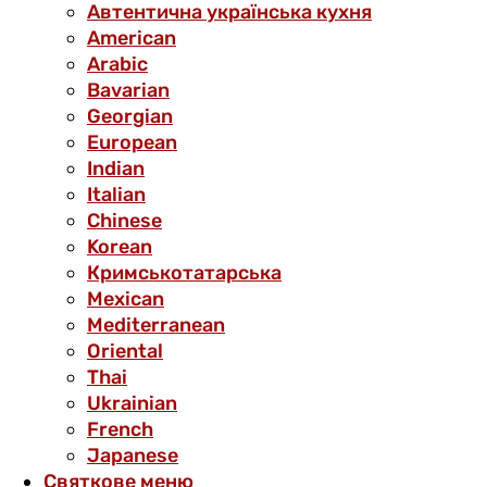
Автентична українська кухня
American
Arabic
Bavarian
Georgian
European
Indian
Italian
Chinese
Korean
Кримськотатарська
Mexican
Mediterranean
Oriental
Thai
Ukrainian
French
Japanese
Святкове меню