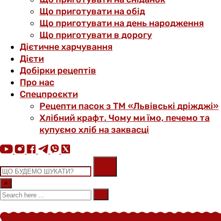
Що приготувати на обід
Що приготувати на день народження
Що приготувати в дорогу
Дієтичне харчування
Дієти
Добірки рецептів
Про нас
Спецпроєкти
Рецепти пасок з ТМ «Львівські дріжджі»
Хлібний крафт. Чому ми їмо, печемо та
купуємо хліб на заквасці
×