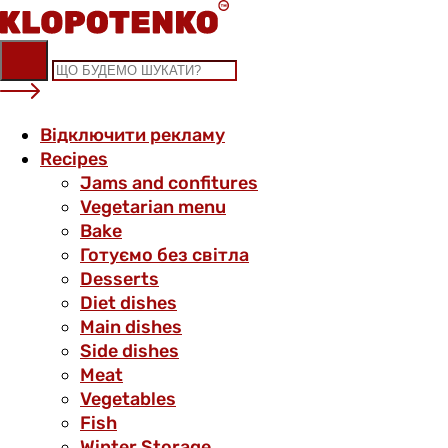
Skip
to
content
Відключити рекламу
Recipes
Jams and confitures
Vegetarian menu
Bake
Готуємо без світла
Desserts
Diet dishes
Main dishes
Side dishes
Meat
Vegetables
Fish
Winter Storage