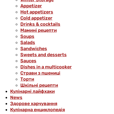
Аppetizer
Hot appetizers
Cold appetizer
Drinks & cocktails
Мамині рецепти
Soups
Salads
Sandwiches
Sweets and desserts
Sauces
Dishes in a multicooker
Страви з пшениці
Торти
Шкільні рецепти
Кулінарні лайфхаки
News
Здорове харчування
Кулінарна енциклопедія