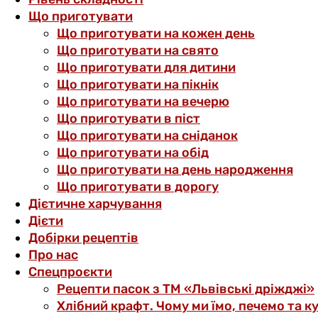
Що приготувати
Що приготувати на кожен день
Що приготувати на свято
Що приготувати для дитини
Що приготувати на пікнік
Що приготувати на вечерю
Що приготувати в піст
Що приготувати на сніданок
Що приготувати на обід
Що приготувати на день народження
Що приготувати в дорогу
Дієтичне харчування
Дієти
Добірки рецептів
Про нас
Спецпроєкти
Рецепти пасок з ТМ «Львівські дріжджі»
Хлібний крафт. Чому ми їмо, печемо та к