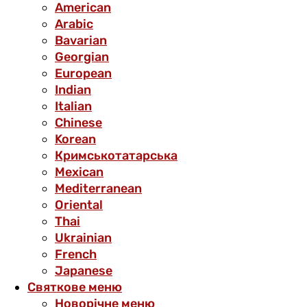
American
Arabic
Bavarian
Georgian
European
Indian
Italian
Chinese
Korean
Кримськотатарська
Mexican
Mediterranean
Oriental
Thai
Ukrainian
French
Japanese
Святкове меню
Новорічне меню