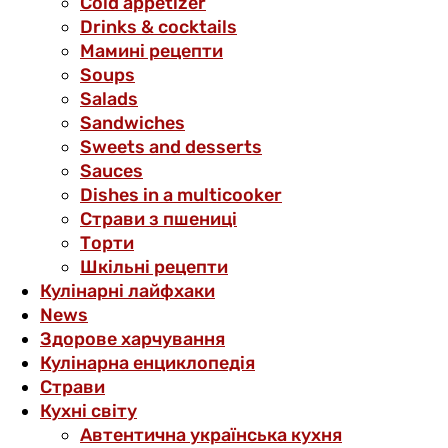
Cold appetizer
Drinks & cocktails
Мамині рецепти
Soups
Salads
Sandwiches
Sweets and desserts
Sauces
Dishes in a multicooker
Страви з пшениці
Торти
Шкільні рецепти
Кулінарні лайфхаки
News
Здорове харчування
Кулінарна енциклопедія
Страви
Кухні світу
Автентична українська кухня