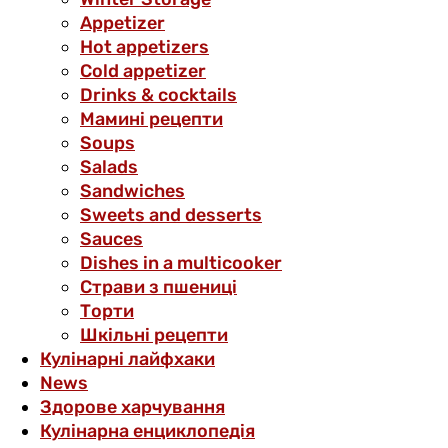
Аppetizer
Hot appetizers
Cold appetizer
Drinks & cocktails
Мамині рецепти
Soups
Salads
Sandwiches
Sweets and desserts
Sauces
Dishes in a multicooker
Страви з пшениці
Торти
Шкільні рецепти
Кулінарні лайфхаки
News
Здорове харчування
Кулінарна енциклопедія