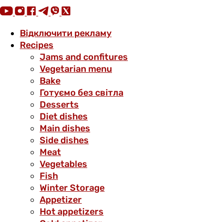
Відключити рекламу
Recipes
Jams and confitures
Vegetarian menu
Bake
Готуємо без світла
Desserts
Diet dishes
Main dishes
Side dishes
Meat
Vegetables
Fish
Winter Storage
Аppetizer
Hot appetizers