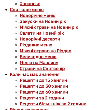
Japanese
Святкове меню
Новорічне меню
Закуски на Новий рік
М’ясні страви на Новий рік
Салати на Новий рік
Новорічні десерти
Різдвяне меню
М’ясні страви на Різдво
Великоднє меню
Меню на Масляну
Страви на Святвечір
Коли час має значення
Рецепти до 15 хвилин
Рецепти до 30 хвилин
Рецепти до 60 хвилин
Рецепти за 2 години
Рецепти більш ніж за 2 години
Рівень складності