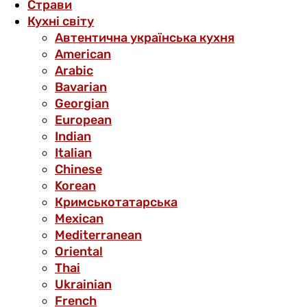
Страви
Кухні світу
Автентична українська кухня
American
Arabic
Bavarian
Georgian
European
Indian
Italian
Chinese
Korean
Кримськотатарська
Mexican
Mediterranean
Oriental
Thai
Ukrainian
French