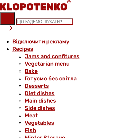
Skip
to
content
Відключити рекламу
Recipes
Jams and confitures
Vegetarian menu
Bake
Готуємо без світла
Desserts
Diet dishes
Main dishes
Side dishes
Meat
Vegetables
Fish
Winter Storage