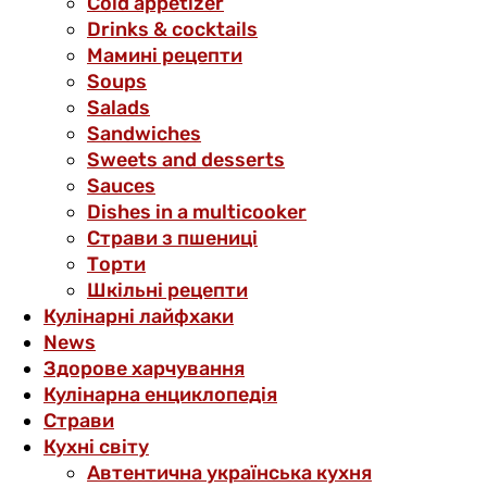
Cold appetizer
Drinks & cocktails
Мамині рецепти
Soups
Salads
Sandwiches
Sweets and desserts
Sauces
Dishes in a multicooker
Страви з пшениці
Торти
Шкільні рецепти
Кулінарні лайфхаки
News
Здорове харчування
Кулінарна енциклопедія
Страви
Кухні світу
Автентична українська кухня