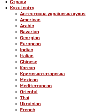
Страви
Кухні світу
Автентична українська кухня
American
Arabic
Bavarian
Georgian
European
Indian
Italian
Chinese
Korean
Кримськотатарська
Mexican
Mediterranean
Oriental
Thai
Ukrainian
French