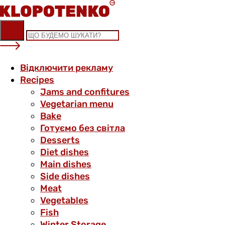
Skip
to
content
Відключити рекламу
Recipes
Jams and confitures
Vegetarian menu
Bake
Готуємо без світла
Desserts
Diet dishes
Main dishes
Side dishes
Meat
Vegetables
Fish
Winter Storage