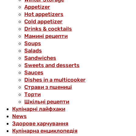
Аppetizer
Hot appetizers
Cold appetizer
Drinks & cocktails
Мамині рецепти
Soups
Salads
Sandwiches
Sweets and desserts
Sauces
Dishes in a multicooker
Страви з пшениці
Торти
Шкільні рецепти
Кулінарні лайфхаки
News
Здорове харчування
Кулінарна енциклопедія