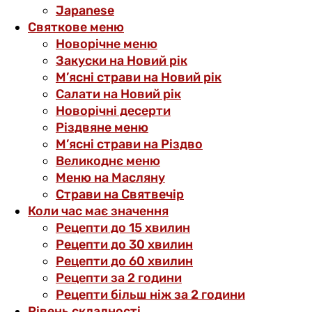
Japanese
Святкове меню
Новорічне меню
Закуски на Новий рік
М’ясні страви на Новий рік
Салати на Новий рік
Новорічні десерти
Різдвяне меню
М’ясні страви на Різдво
Великоднє меню
Меню на Масляну
Страви на Святвечір
Коли час має значення
Рецепти до 15 хвилин
Рецепти до 30 хвилин
Рецепти до 60 хвилин
Рецепти за 2 години
Рецепти більш ніж за 2 години
Рівень складності