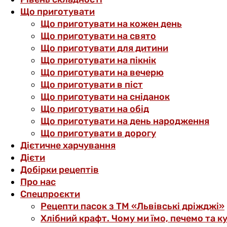
Що приготувати
Що приготувати на кожен день
Що приготувати на свято
Що приготувати для дитини
Що приготувати на пікнік
Що приготувати на вечерю
Що приготувати в піст
Що приготувати на сніданок
Що приготувати на обід
Що приготувати на день народження
Що приготувати в дорогу
Дієтичне харчування
Дієти
Добірки рецептів
Про нас
Спецпроєкти
Рецепти пасок з ТМ «Львівські дріжджі»
Хлібний крафт. Чому ми їмо, печемо та к