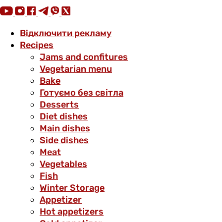
Відключити рекламу
Recipes
Jams and confitures
Vegetarian menu
Bake
Готуємо без світла
Desserts
Diet dishes
Main dishes
Side dishes
Meat
Vegetables
Fish
Winter Storage
Аppetizer
Hot appetizers