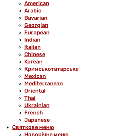
American
Arabic
Bavarian
Georgian
European
Indian
Italian
Chinese
Korean
Кримськотатарська
Mexican
Mediterranean
Oriental
Thai
Ukrainian
French
Japanese
Святкове меню
Новорічне меню