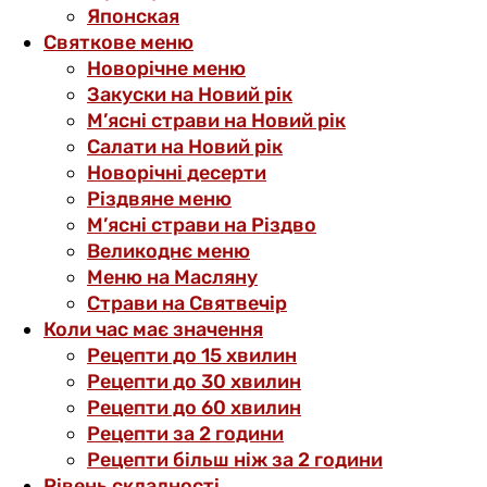
Японская
Святкове меню
Новорічне меню
Закуски на Новий рік
М’ясні страви на Новий рік
Салати на Новий рік
Новорічні десерти
Різдвяне меню
М’ясні страви на Різдво
Великоднє меню
Меню на Масляну
Страви на Святвечір
Коли час має значення
Рецепти до 15 хвилин
Рецепти до 30 хвилин
Рецепти до 60 хвилин
Рецепти за 2 години
Рецепти більш ніж за 2 години
Рівень складності