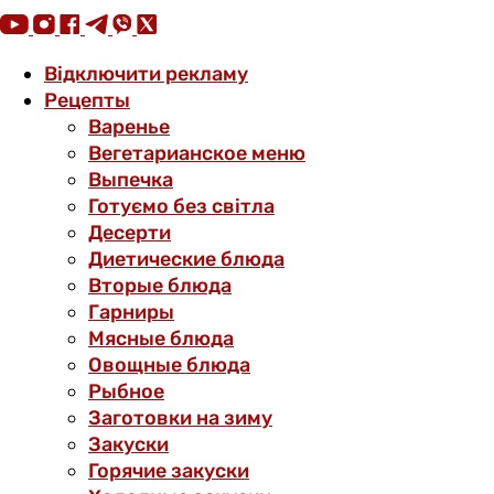
Відключити рекламу
Рецепты
Варенье
Вегетарианское меню
Выпечка
Готуємо без світла
Десерти
Диетические блюда
Вторые блюда
Гарниры
Мясные блюда
Овощные блюда
Рыбное
Заготовки на зиму
Закуски
Горячие закуски