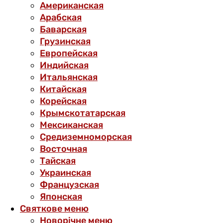
Американская
Арабская
Баварская
Грузинская
Европейская
Индийская
Итальянская
Китайская
Корейская
Крымскотатарская
Мексиканская
Средиземноморская
Восточная
Тайская
Украинская
Французская
Японская
Святкове меню
Новорічне меню