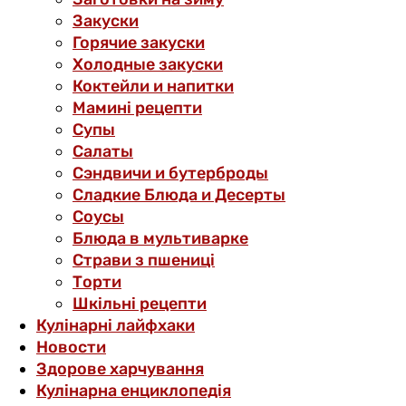
Закуски
Горячие закуски
Холодные закуски
Коктейли и напитки
Мамині рецепти
Супы
Салаты
Сэндвичи и бутерброды
Сладкие Блюда и Десерты
Соусы
Блюда в мультиварке
Страви з пшениці
Торти
Шкільні рецепти
Кулінарні лайфхаки
Новости
Здорове харчування
Кулінарна енциклопедія