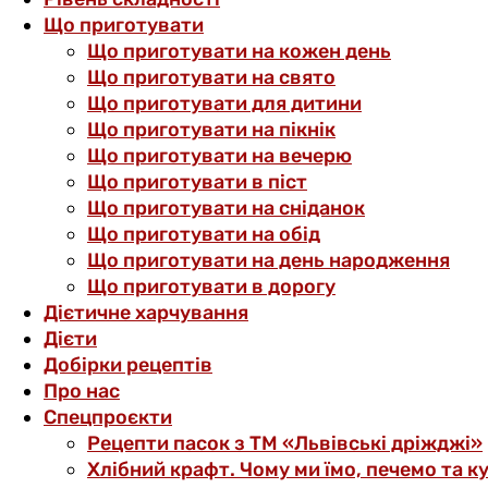
Що приготувати
Що приготувати на кожен день
Що приготувати на свято
Що приготувати для дитини
Що приготувати на пікнік
Що приготувати на вечерю
Що приготувати в піст
Що приготувати на сніданок
Що приготувати на обід
Що приготувати на день народження
Що приготувати в дорогу
Дієтичне харчування
Дієти
Добірки рецептів
Про нас
Спецпроєкти
Рецепти пасок з ТМ «Львівські дріжджі»
Хлібний крафт. Чому ми їмо, печемо та к