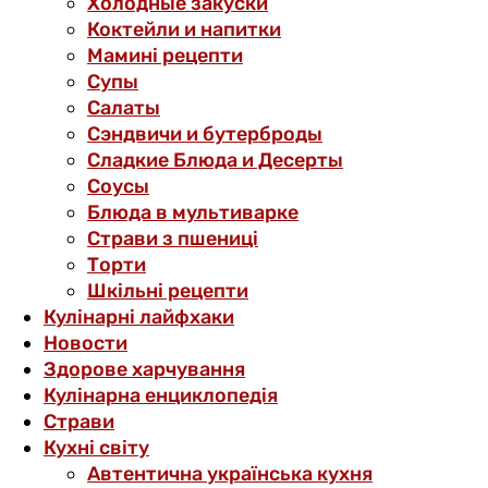
Холодные закуски
Коктейли и напитки
Мамині рецепти
Супы
Салаты
Сэндвичи и бутерброды
Сладкие Блюда и Десерты
Соусы
Блюда в мультиварке
Страви з пшениці
Торти
Шкільні рецепти
Кулінарні лайфхаки
Новости
Здорове харчування
Кулінарна енциклопедія
Страви
Кухні світу
Автентична українська кухня