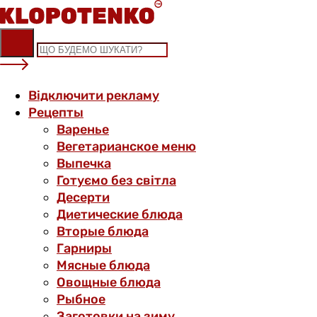
Skip
to
content
Відключити рекламу
Рецепты
Варенье
Вегетарианское меню
Выпечка
Готуємо без світла
Десерти
Диетические блюда
Вторые блюда
Гарниры
Мясные блюда
Овощные блюда
Рыбное
Заготовки на зиму