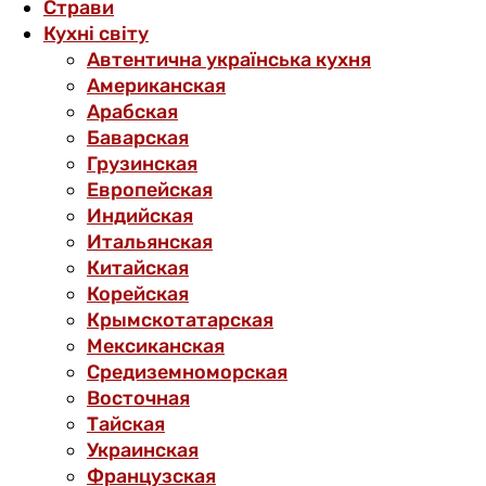
Страви
Кухні світу
Автентична українська кухня
Американская
Арабская
Баварская
Грузинская
Европейская
Индийская
Итальянская
Китайская
Корейская
Крымскотатарская
Мексиканская
Средиземноморская
Восточная
Тайская
Украинская
Французская