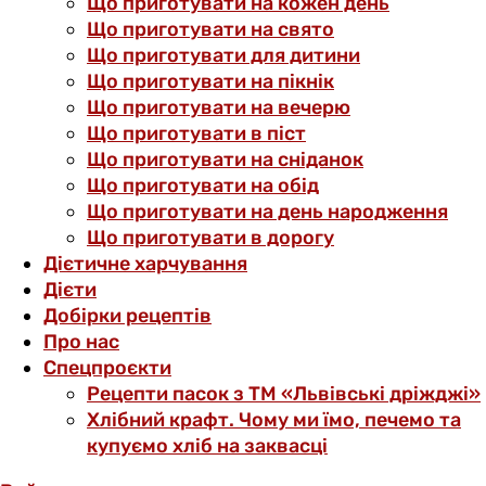
Що приготувати на кожен день
Що приготувати на свято
Що приготувати для дитини
Що приготувати на пікнік
Що приготувати на вечерю
Що приготувати в піст
Що приготувати на сніданок
Що приготувати на обід
Що приготувати на день народження
Що приготувати в дорогу
Дієтичне харчування
Дієти
Добірки рецептів
Про нас
Спецпроєкти
Рецепти пасок з ТМ «Львівські дріжджі»
Хлібний крафт. Чому ми їмо, печемо та
купуємо хліб на заквасці