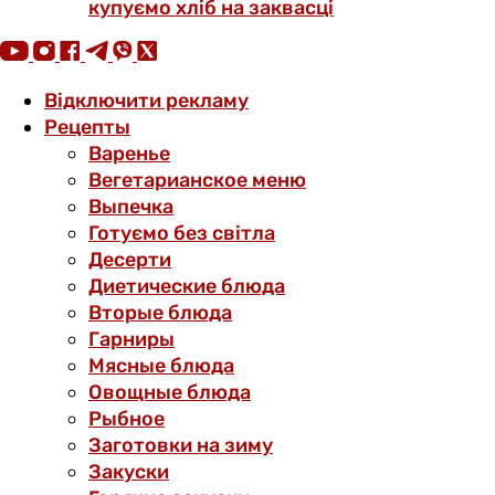
купуємо хліб на заквасці
Відключити рекламу
Рецепты
Варенье
Вегетарианское меню
Выпечка
Готуємо без світла
Десерти
Диетические блюда
Вторые блюда
Гарниры
Мясные блюда
Овощные блюда
Рыбное
Заготовки на зиму
Закуски