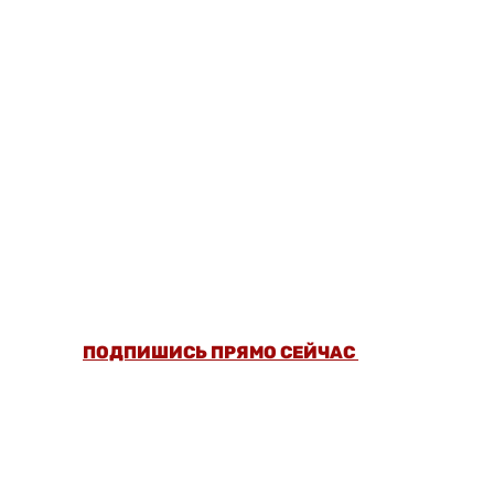
ОФОРМИ ПОДПИСКУ И СМОТРИ БОЛЬШЕ
5000 СТАТЕЙ И ПРОВЕРЕННЫХ РЕЦЕПТОВ
БЕЗ РЕКЛАМЫ.
ПОДПИШИСЬ ПРЯМО СЕЙЧАС