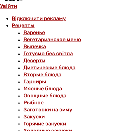
Увійти
Відключити рекламу
Рецепты
Варенье
Вегетарианское меню
Выпечка
Готуємо без світла
Десерти
Диетические блюда
Вторые блюда
Гарниры
Мясные блюда
Овощные блюда
Рыбное
Заготовки на зиму
Закуски
Горячие закуски
Холодные закуски