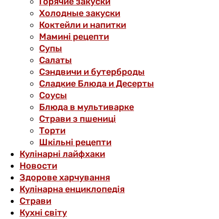
Горячие закуски
Холодные закуски
Коктейли и напитки
Мамині рецепти
Супы
Салаты
Сэндвичи и бутерброды
Сладкие Блюда и Десерты
Соусы
Блюда в мультиварке
Страви з пшениці
Торти
Шкільні рецепти
Кулінарні лайфхаки
Новости
Здорове харчування
Кулінарна енциклопедія
Страви
Кухні світу