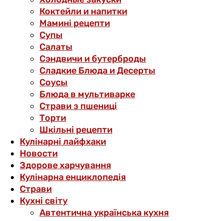
Коктейли и напитки
Мамині рецепти
Супы
Салаты
Сэндвичи и бутерброды
Сладкие Блюда и Десерты
Соусы
Блюда в мультиварке
Страви з пшениці
Торти
Шкільні рецепти
Кулінарні лайфхаки
Новости
Здорове харчування
Кулінарна енциклопедія
Страви
Кухні світу
Автентична українська кухня