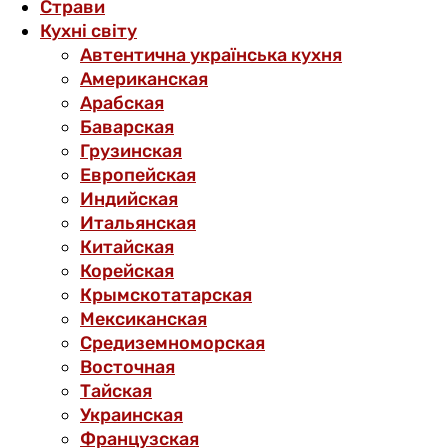
Страви
Кухні світу
Автентична українська кухня
Американская
Арабская
Баварская
Грузинская
Европейская
Индийская
Итальянская
Китайская
Корейская
Крымскотатарская
Мексиканская
Средиземноморская
Восточная
Тайская
Украинская
Французская