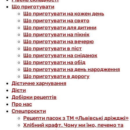
Що приготувати
Що приготувати на кожен день
Що приготувати на свято
Що приготувати для дитини
Що приготувати на пікнік
Що приготувати на вечерю
Що приготувати в піст
Що приготувати на сніданок
Що приготувати на обід
Що приготувати на день народження
Що приготувати в дорогу
Дієтичне харчування
Дієти
Добірки рецептів
Про нас
Спецпроєкти
Рецепти пасок з ТМ «Львівські дріжджі»
Хлібний крафт. Чому ми їмо, печемо та