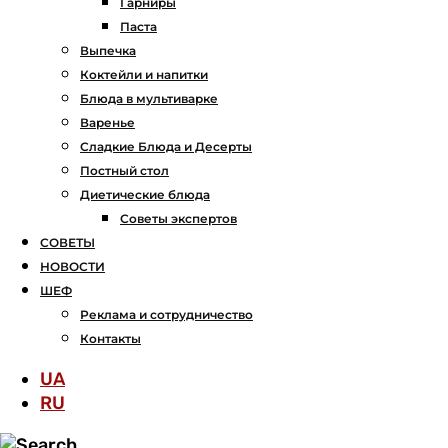
Гарниры
Паста
Выпечка
Коктейли и напитки
Блюда в мультиварке
Варенье
Сладкие Блюда и Десерты
Постный стол
Диетические блюда
Советы экспертов
СОВЕТЫ
НОВОСТИ
ШЕФ
Реклама и сотрудничество
Контакты
UA
RU