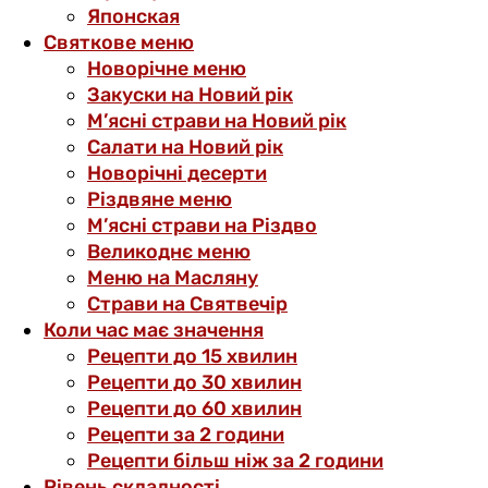
Японская
Святкове меню
Новорічне меню
Закуски на Новий рік
М’ясні страви на Новий рік
Салати на Новий рік
Новорічні десерти
Різдвяне меню
М’ясні страви на Різдво
Великоднє меню
Меню на Масляну
Страви на Святвечір
Коли час має значення
Рецепти до 15 хвилин
Рецепти до 30 хвилин
Рецепти до 60 хвилин
Рецепти за 2 години
Рецепти більш ніж за 2 години
Рівень складності