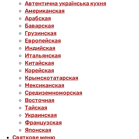
Автентична українська кухня
Американская
Арабская
Баварская
Грузинская
Европейская
Индийская
Итальянская
Китайская
Корейская
Крымскотатарская
Мексиканская
Средиземноморская
Восточная
Тайская
Украинская
Французская
Японская
Святкове меню