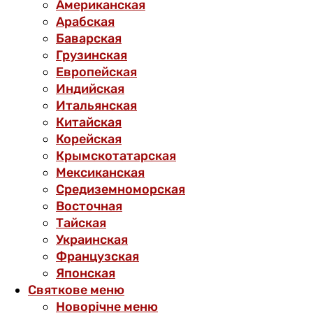
Американская
Арабская
Баварская
Грузинская
Европейская
Индийская
Итальянская
Китайская
Корейская
Крымскотатарская
Мексиканская
Средиземноморская
Восточная
Тайская
Украинская
Французская
Японская
Святкове меню
Новорічне меню