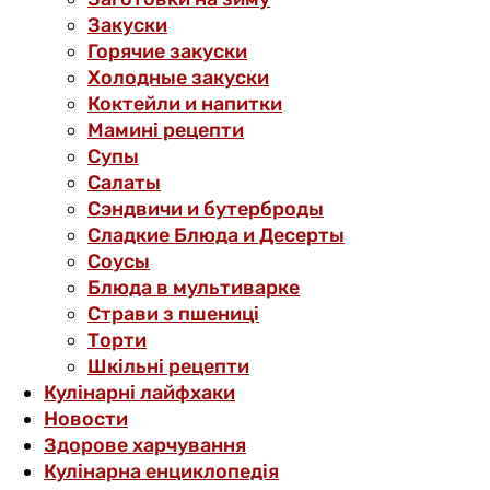
Закуски
Горячие закуски
Холодные закуски
Коктейли и напитки
Мамині рецепти
Супы
Салаты
Сэндвичи и бутерброды
Сладкие Блюда и Десерты
Соусы
Блюда в мультиварке
Страви з пшениці
Торти
Шкільні рецепти
Кулінарні лайфхаки
Новости
Здорове харчування
Кулінарна енциклопедія