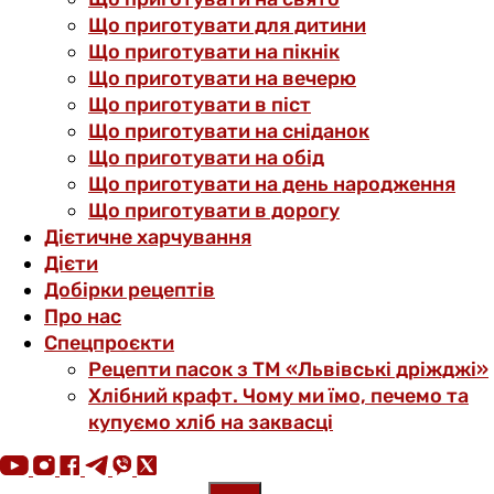
Що приготувати для дитини
Що приготувати на пікнік
Що приготувати на вечерю
Що приготувати в піст
Що приготувати на сніданок
Що приготувати на обід
Що приготувати на день народження
Що приготувати в дорогу
Дієтичне харчування
Дієти
Добірки рецептів
Про нас
Спецпроєкти
Рецепти пасок з ТМ «Львівські дріжджі»
Хлібний крафт. Чому ми їмо, печемо та
купуємо хліб на заквасці