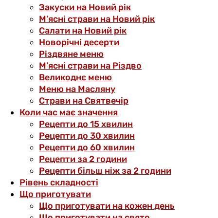
Закуски на Новий рік
М’ясні страви на Новий рік
Салати на Новий рік
Новорічні десерти
Різдвяне меню
М’ясні страви на Різдво
Великоднє меню
Меню на Масляну
Страви на Святвечір
Коли час має значення
Рецепти до 15 хвилин
Рецепти до 30 хвилин
Рецепти до 60 хвилин
Рецепти за 2 години
Рецепти більш ніж за 2 години
Рівень складності
Що приготувати
Що приготувати на кожен день
Що приготувати на свято