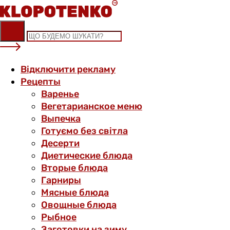
Skip
to
content
Відключити рекламу
Рецепты
Варенье
Вегетарианское меню
Выпечка
Готуємо без світла
Десерти
Диетические блюда
Вторые блюда
Гарниры
Мясные блюда
Овощные блюда
Рыбное
Заготовки на зиму