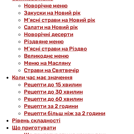
Новорічне меню
Закуски на Новий рік
М’ясні страви на Новий рік
Салати на Новий рік
Новорічні десерти
Різдвяне меню
М’ясні страви на Різдво
Великоднє меню
Меню на Масляну
Страви на Святвечір
Коли час має значення
Рецепти до 15 хвилин
Рецепти до 30 хвилин
Рецепти до 60 хвилин
Рецепти за 2 години
Рецепти більш ніж за 2 години
Рівень складності
Що приготувати