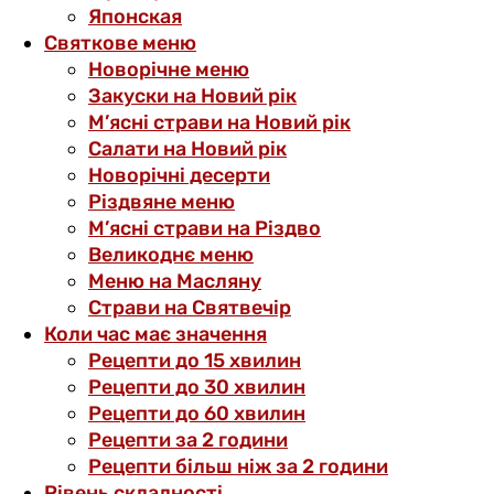
Японская
Святкове меню
Новорічне меню
Закуски на Новий рік
М’ясні страви на Новий рік
Салати на Новий рік
Новорічні десерти
Різдвяне меню
М’ясні страви на Різдво
Великоднє меню
Меню на Масляну
Страви на Святвечір
Коли час має значення
Рецепти до 15 хвилин
Рецепти до 30 хвилин
Рецепти до 60 хвилин
Рецепти за 2 години
Рецепти більш ніж за 2 години
Рівень складності