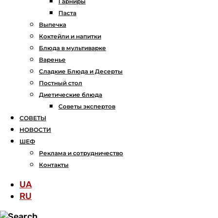
Гарниры
Паста
Выпечка
Коктейли и напитки
Блюда в мультиварке
Варенье
Сладкие Блюда и Десерты
Постный стол
Диетические блюда
Советы экспертов
СОВЕТЫ
НОВОСТИ
ШЕФ
Реклама и сотрудничество
Контакты
UA
RU