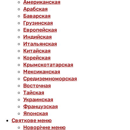
Американская
Арабская
Баварская
Грузинская
Европейская
Индийская
Итальянская
Китайская
Корейская
Крымскотатарская
Мексиканская
Средиземноморская
Восточная
Тайская
Украинская
Французская
Японская
Святкове меню
Новорічне меню