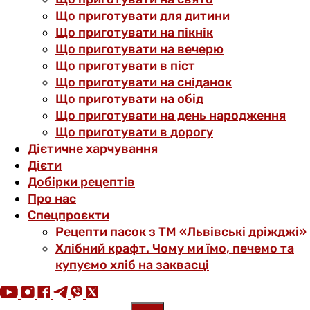
Що приготувати для дитини
Що приготувати на пікнік
Що приготувати на вечерю
Що приготувати в піст
Що приготувати на сніданок
Що приготувати на обід
Що приготувати на день народження
Що приготувати в дорогу
Дієтичне харчування
Дієти
Добірки рецептів
Про нас
Спецпроєкти
Рецепти пасок з ТМ «Львівські дріжджі»
Хлібний крафт. Чому ми їмо, печемо та
купуємо хліб на заквасці