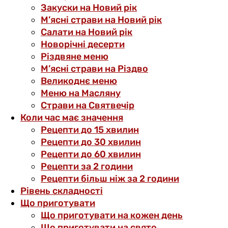
Закуски на Новий рік
М’ясні страви на Новий рік
Салати на Новий рік
Новорічні десерти
Різдвяне меню
М’ясні страви на Різдво
Великоднє меню
Меню на Масляну
Страви на Святвечір
Коли час має значення
Рецепти до 15 хвилин
Рецепти до 30 хвилин
Рецепти до 60 хвилин
Рецепти за 2 години
Рецепти більш ніж за 2 години
Рівень складності
Що приготувати
Що приготувати на кожен день
Що приготувати на свято