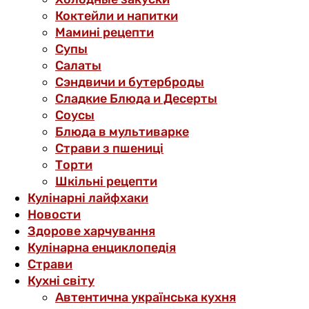
Коктейли и напитки
Мамині рецепти
Супы
Салаты
Сэндвичи и бутерброды
Сладкие Блюда и Десерты
Соусы
Блюда в мультиварке
Страви з пшениці
Торти
Шкільні рецепти
Кулінарні лайфхаки
Новости
Здорове харчування
Кулінарна енциклопедія
Страви
Кухні світу
Автентична українська кухня