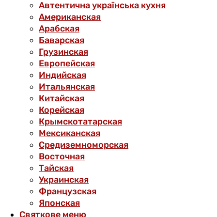
Автентична українська кухня
Американская
Арабская
Баварская
Грузинская
Европейская
Индийская
Итальянская
Китайская
Корейская
Крымскотатарская
Мексиканская
Средиземноморская
Восточная
Тайская
Украинская
Французская
Японская
Святкове меню