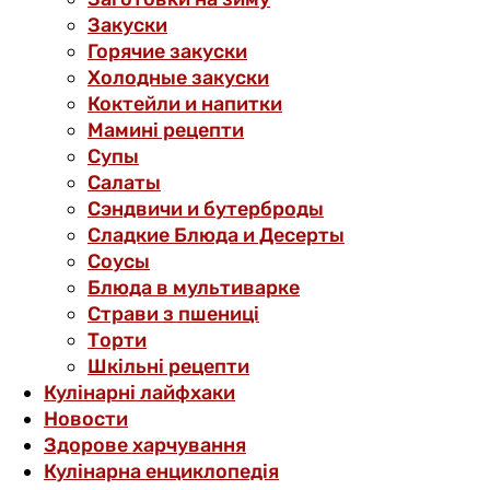
Закуски
Горячие закуски
Холодные закуски
Коктейли и напитки
Мамині рецепти
Супы
Салаты
Сэндвичи и бутерброды
Сладкие Блюда и Десерты
Соусы
Блюда в мультиварке
Страви з пшениці
Торти
Шкільні рецепти
Кулінарні лайфхаки
Новости
Здорове харчування
Кулінарна енциклопедія