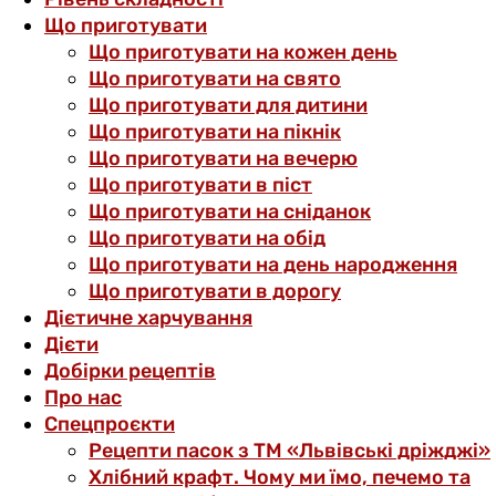
Що приготувати
Що приготувати на кожен день
Що приготувати на свято
Що приготувати для дитини
Що приготувати на пікнік
Що приготувати на вечерю
Що приготувати в піст
Що приготувати на сніданок
Що приготувати на обід
Що приготувати на день народження
Що приготувати в дорогу
Дієтичне харчування
Дієти
Добірки рецептів
Про нас
Спецпроєкти
Рецепти пасок з ТМ «Львівські дріжджі»
Хлібний крафт. Чому ми їмо, печемо та