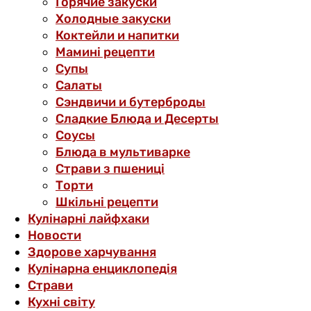
Горячие закуски
Холодные закуски
Коктейли и напитки
Мамині рецепти
Супы
Салаты
Сэндвичи и бутерброды
Сладкие Блюда и Десерты
Соусы
Блюда в мультиварке
Страви з пшениці
Торти
Шкільні рецепти
Кулінарні лайфхаки
Новости
Здорове харчування
Кулінарна енциклопедія
Страви
Кухні світу