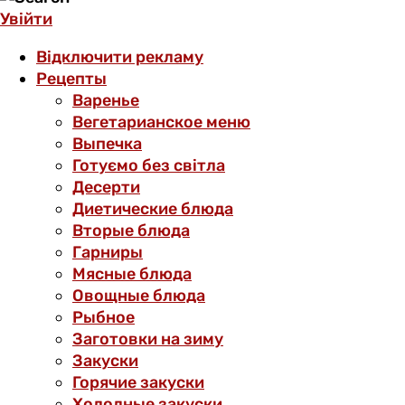
Увійти
Відключити рекламу
Рецепты
Варенье
Вегетарианское меню
Выпечка
Готуємо без світла
Десерти
Диетические блюда
Вторые блюда
Гарниры
Мясные блюда
Овощные блюда
Рыбное
Заготовки на зиму
Закуски
Горячие закуски
Холодные закуски