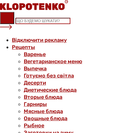
Skip
to
content
Відключити рекламу
Рецепты
Варенье
Вегетарианское меню
Выпечка
Готуємо без світла
Десерти
Диетические блюда
Вторые блюда
Гарниры
Мясные блюда
Овощные блюда
Рыбное
Заготовки на зиму