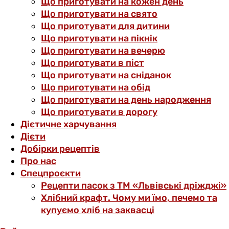
Що приготувати на кожен день
Що приготувати на свято
Що приготувати для дитини
Що приготувати на пікнік
Що приготувати на вечерю
Що приготувати в піст
Що приготувати на сніданок
Що приготувати на обід
Що приготувати на день народження
Що приготувати в дорогу
Дієтичне харчування
Дієти
Добірки рецептів
Про нас
Спецпроєкти
Рецепти пасок з ТМ «Львівські дріжджі»
Хлібний крафт. Чому ми їмо, печемо та
купуємо хліб на заквасці