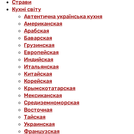
Страви
Кухні світу
Автентична українська кухня
Американская
Арабская
Баварская
Грузинская
Европейская
Индийская
Итальянская
Китайская
Корейская
Крымскотатарская
Мексиканская
Средиземноморская
Восточная
Тайская
Украинская
Французская