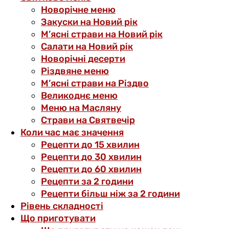
Новорічне меню
Закуски на Новий рік
М’ясні страви на Новий рік
Салати на Новий рік
Новорічні десерти
Різдвяне меню
М’ясні страви на Різдво
Великоднє меню
Меню на Масляну
Страви на Святвечір
Коли час має значення
Рецепти до 15 хвилин
Рецепти до 30 хвилин
Рецепти до 60 хвилин
Рецепти за 2 години
Рецепти більш ніж за 2 години
Рівень складності
Що приготувати