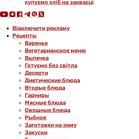
купуємо хліб на заквасці
Відключити рекламу
Рецепты
Варенье
Вегетарианское меню
Выпечка
Готуємо без світла
Десерти
Диетические блюда
Вторые блюда
Гарниры
Мясные блюда
Овощные блюда
Рыбное
Заготовки на зиму
Закуски