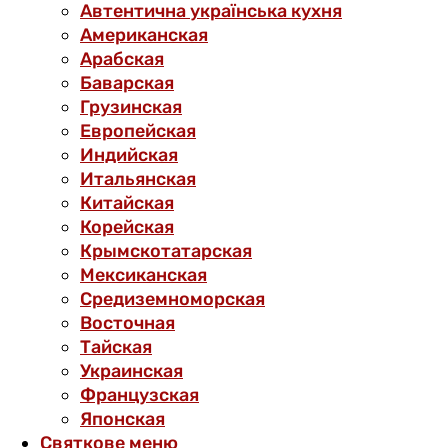
Автентична українська кухня
Американская
Арабская
Баварская
Грузинская
Европейская
Индийская
Итальянская
Китайская
Корейская
Крымскотатарская
Мексиканская
Средиземноморская
Восточная
Тайская
Украинская
Французская
Японская
Святкове меню