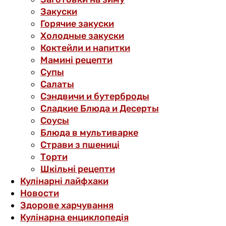
Закуски
Горячие закуски
Холодные закуски
Коктейли и напитки
Мамині рецепти
Супы
Салаты
Сэндвичи и бутерброды
Сладкие Блюда и Десерты
Соусы
Блюда в мультиварке
Страви з пшениці
Торти
Шкільні рецепти
Кулінарні лайфхаки
Новости
Здорове харчування
Кулінарна енциклопедія