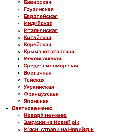
Баварская
Грузинская
Европейская
Индийская
Итальянская
Китайская
Корейская
Крымскотатарская
Мексиканская
Средиземноморская
Восточная
Тайская
Украинская
Французская
Японская
Святкове меню
Новорічне меню
Закуски на Новий рік
М’ясні страви на Новий рік