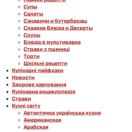
Супы
Салаты
Сэндвичи и бутерброды
Сладкие Блюда и Десерты
Соусы
Блюда в мультиварке
Страви з пшениці
Торти
Шкільні рецепти
Кулінарні лайфхаки
Новости
Здорове харчування
Кулінарна енциклопедія
Страви
Кухні світу
Автентична українська кухня
Американская
Арабская