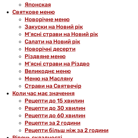
Японская
Святкове меню
Новорічне меню
Закуски на Новий рік
М’ясні страви на Новий рік
Салати на Новий рік
Новорічні десерти
Різдвяне меню
М’ясні страви на Різдво
Великоднє меню
Меню на Масляну
Страви на Святвечір
Коли час має значення
Рецепти до 15 хвилин
Рецепти до 30 хвилин
Рецепти до 60 хвилин
Рецепти за 2 години
Рецепти більш ніж за 2 години
Рівень складності