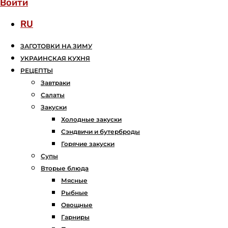
Войти
RU
ЗАГОТОВКИ НА ЗИМУ
УКРАИНСКАЯ КУХНЯ
РЕЦЕПТЫ
Завтраки
Салаты
Закуски
Холодные закуски
Сэндвичи и бутерброды
Горячие закуски
Супы
Вторые блюда
Мясные
Рыбные
Овощные
Гарниры