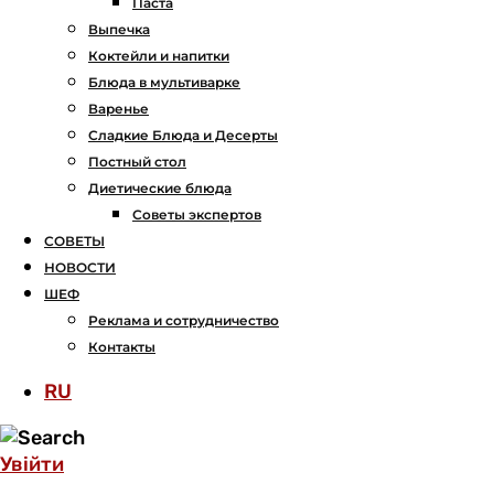
Паста
Выпечка
Коктейли и напитки
Блюда в мультиварке
Варенье
Сладкие Блюда и Десерты
Постный стол
Диетические блюда
Советы экспертов
СОВЕТЫ
НОВОСТИ
ШЕФ
Реклама и сотрудничество
Контакты
RU
Увійти