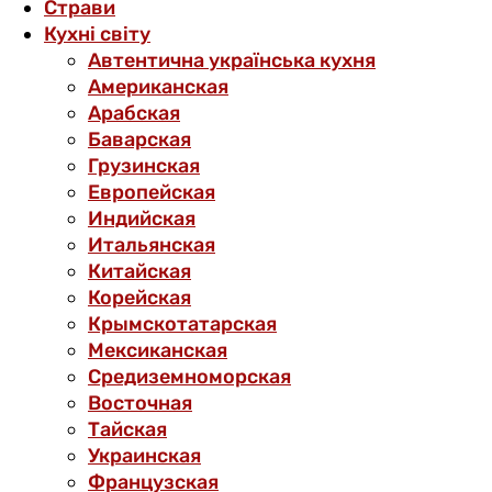
Страви
Кухні світу
Автентична українська кухня
Американская
Арабская
Баварская
Грузинская
Европейская
Индийская
Итальянская
Китайская
Корейская
Крымскотатарская
Мексиканская
Средиземноморская
Восточная
Тайская
Украинская
Французская