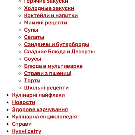
Горячие закуски
Холодные закуски
Коктейли и напитки
Мамині рецепти
Супы
Салаты
Сэндвичи и бутерброды
Сладкие Блюда и Десерты
Соусы
Блюда в мультиварке
Страви з пшениці
Торти
Шкільні рецепти
Кулінарні лайфхаки
Новости
Здорове харчування
Кулінарна енциклопедія
Страви
Кухні світу