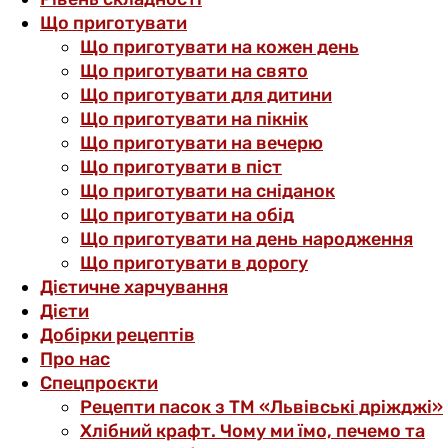
Що приготувати
Що приготувати на кожен день
Що приготувати на свято
Що приготувати для дитини
Що приготувати на пікнік
Що приготувати на вечерю
Що приготувати в піст
Що приготувати на сніданок
Що приготувати на обід
Що приготувати на день народження
Що приготувати в дорогу
Дієтичне харчування
Дієти
Добірки рецептів
Про нас
Спецпроєкти
Рецепти пасок з ТМ «Львівські дріжджі»
Хлібний крафт. Чому ми їмо, печемо та