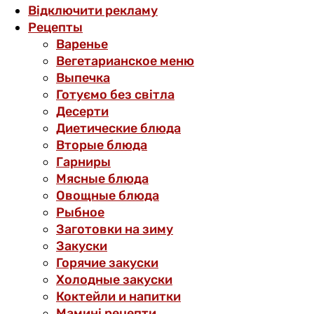
Відключити рекламу
Рецепты
Варенье
Вегетарианское меню
Выпечка
Готуємо без світла
Десерти
Диетические блюда
Вторые блюда
Гарниры
Мясные блюда
Овощные блюда
Рыбное
Заготовки на зиму
Закуски
Горячие закуски
Холодные закуски
Коктейли и напитки
Мамині рецепти