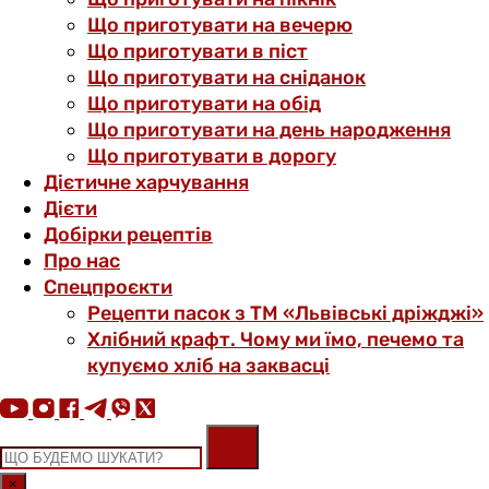
Що приготувати на вечерю
Що приготувати в піст
Що приготувати на сніданок
Що приготувати на обід
Що приготувати на день народження
Що приготувати в дорогу
Дієтичне харчування
Дієти
Добірки рецептів
Про нас
Спецпроєкти
Рецепти пасок з ТМ «Львівські дріжджі»
Хлібний крафт. Чому ми їмо, печемо та
купуємо хліб на заквасці
×