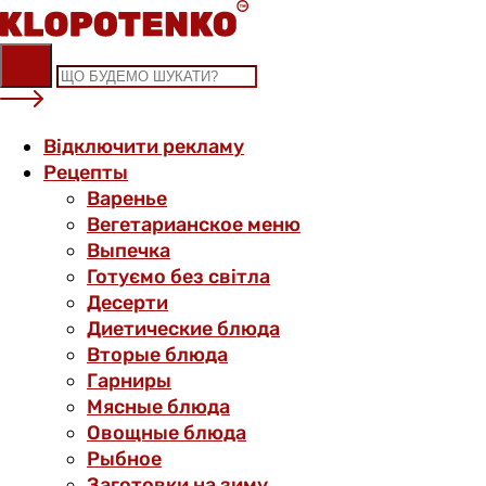
Skip
to
content
Відключити рекламу
Рецепты
Варенье
Вегетарианское меню
Выпечка
Готуємо без світла
Десерти
Диетические блюда
Вторые блюда
Гарниры
Мясные блюда
Овощные блюда
Рыбное
Заготовки на зиму