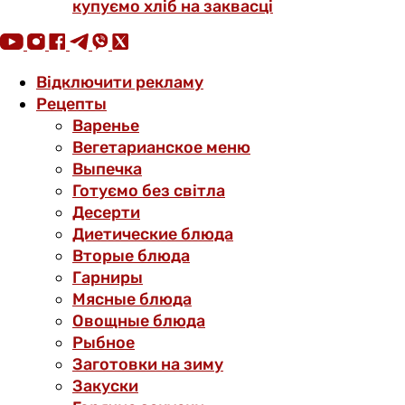
купуємо хліб на заквасці
Відключити рекламу
Рецепты
Варенье
Вегетарианское меню
Выпечка
Готуємо без світла
Десерти
Диетические блюда
Вторые блюда
Гарниры
Мясные блюда
Овощные блюда
Рыбное
Заготовки на зиму
Закуски