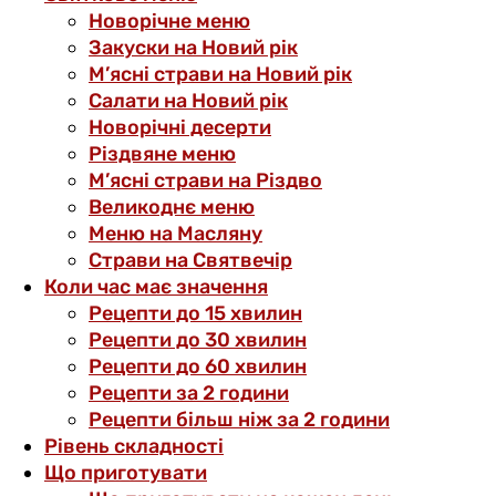
Новорічне меню
Закуски на Новий рік
М’ясні страви на Новий рік
Салати на Новий рік
Новорічні десерти
Різдвяне меню
М’ясні страви на Різдво
Великоднє меню
Меню на Масляну
Страви на Святвечір
Коли час має значення
Рецепти до 15 хвилин
Рецепти до 30 хвилин
Рецепти до 60 хвилин
Рецепти за 2 години
Рецепти більш ніж за 2 години
Рівень складності
Що приготувати