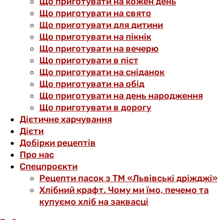
Що приготувати на кожен день
Що приготувати на свято
Що приготувати для дитини
Що приготувати на пікнік
Що приготувати на вечерю
Що приготувати в піст
Що приготувати на сніданок
Що приготувати на обід
Що приготувати на день народження
Що приготувати в дорогу
Дієтичне харчування
Дієти
Добірки рецептів
Про нас
Спецпроєкти
Рецепти пасок з ТМ «Львівські дріжджі»
Хлібний крафт. Чому ми їмо, печемо та
купуємо хліб на заквасці