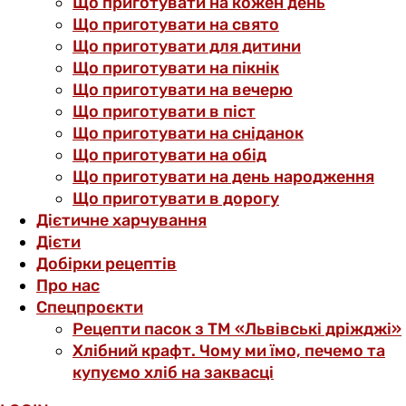
Що приготувати на кожен день
Що приготувати на свято
Що приготувати для дитини
Що приготувати на пікнік
Що приготувати на вечерю
Що приготувати в піст
Що приготувати на сніданок
Що приготувати на обід
Що приготувати на день народження
Що приготувати в дорогу
Дієтичне харчування
Дієти
Добірки рецептів
Про нас
Спецпроєкти
Рецепти пасок з ТМ «Львівські дріжджі»
Хлібний крафт. Чому ми їмо, печемо та
купуємо хліб на заквасці