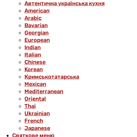
Автентична українська кухня
American
Arabic
Bavarian
Georgian
European
Indian
Italian
Chinese
Korean
Кримськотатарська
Mexican
Mediterranean
Oriental
Thai
Ukrainian
French
Japanese
Святкове меню