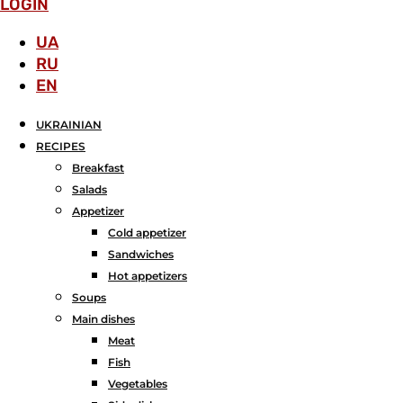
LOGIN
UA
RU
EN
UKRAINIAN
RECIPES
Breakfast
Salads
Аppetizer
Cold appetizer
Sandwiches
Hot appetizers
Soups
Main dishes
Meat
Fish
Vegetables