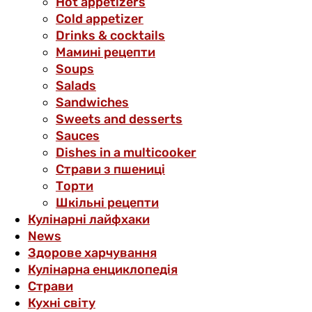
Hot appetizers
Cold appetizer
Drinks & cocktails
Мамині рецепти
Soups
Salads
Sandwiches
Sweets and desserts
Sauces
Dishes in a multicooker
Страви з пшениці
Торти
Шкільні рецепти
Кулінарні лайфхаки
News
Здорове харчування
Кулінарна енциклопедія
Страви
Кухні світу