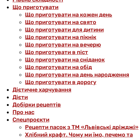
Що приготувати
Що приготувати на кожен день
Що приготувати на свято
Що приготувати для дитини
Що приготувати на пікнік
Що приготувати на вечерю
Що приготувати в піст
Що приготувати на сніданок
Що приготувати на обід
Що приготувати на день народження
Що приготувати в дорогу
Дієтичне харчування
Дієти
Добірки рецептів
Про нас
Спецпроєкти
Рецепти пасок з ТМ «Львівські дріжджі»
Хлібний крафт. Чому ми їмо, печемо та