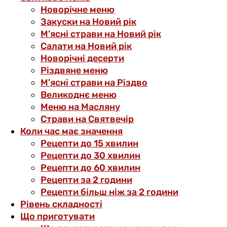
Новорічне меню
Закуски на Новий рік
М’ясні страви на Новий рік
Салати на Новий рік
Новорічні десерти
Різдвяне меню
М’ясні страви на Різдво
Великоднє меню
Меню на Масляну
Страви на Святвечір
Коли час має значення
Рецепти до 15 хвилин
Рецепти до 30 хвилин
Рецепти до 60 хвилин
Рецепти за 2 години
Рецепти більш ніж за 2 години
Рівень складності
Що приготувати