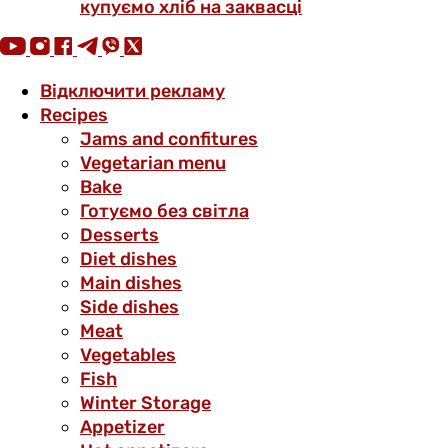
купуємо хліб на заквасці
Відключити рекламу
Recipes
Jams and confitures
Vegetarian menu
Bake
Готуємо без світла
Desserts
Diet dishes
Main dishes
Side dishes
Meat
Vegetables
Fish
Winter Storage
Аppetizer