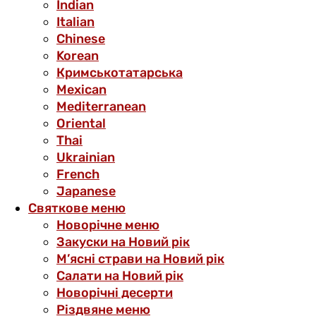
Indian
Italian
Chinese
Korean
Кримськотатарська
Mexican
Mediterranean
Oriental
Thai
Ukrainian
French
Japanese
Святкове меню
Новорічне меню
Закуски на Новий рік
М’ясні страви на Новий рік
Салати на Новий рік
Новорічні десерти
Різдвяне меню