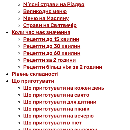
М’ясні страви на Різдво
Великоднє меню
Меню на Масляну
Страви на Святвечір
Коли час має значення
Рецепти до 15 хвилин
Рецепти до 30 хвилин
Рецепти до 60 хвилин
Рецепти за 2 години
Рецепти більш ніж за 2 години
Рівень складності
Що приготувати
Що приготувати на кожен день
Що приготувати на свято
Що приготувати для дитини
Що приготувати на пікнік
Що приготувати на вечерю
Що приготувати в піст
Що приготувати на сніданок