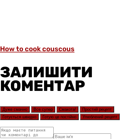
How to cook couscous
ЗАЛИШИТИ
КОМЕНТАР
Дуже смачно
Все супер
Смакота!
Простий рецепт
Готується швидко
Готую це постійно
Улюблений рецепт