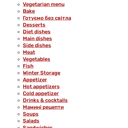
Vegetarian menu
Bake
Готуємо без світла
Desserts
Diet dishes
Main dishes
Side dishes
Meat
Vegetables
Fish
Winter Storage
Аppetizer
Hot appetizers
Cold appetizer
Drinks & cocktails
Мамині рецепти
Soups
Salads
Sandwiches