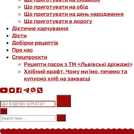
Що приготувати на обід
Що приготувати на день народження
Що приготувати в дорогу
Дієтичне харчування
Дієти
Добірки рецептів
Про нас
Спецпроєкти
Рецепти пасок з ТМ «Львівські дріжджі»
Хлібний крафт. Чому ми їмо, печемо та
купуємо хліб на заквасці
×