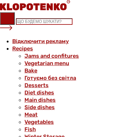
Skip
to
content
Відключити рекламу
Recipes
Jams and confitures
Vegetarian menu
Bake
Готуємо без світла
Desserts
Diet dishes
Main dishes
Side dishes
Meat
Vegetables
Fish
Winter Storage