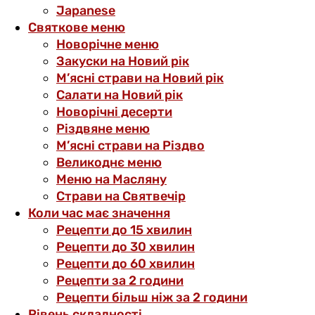
Japanese
Святкове меню
Новорічне меню
Закуски на Новий рік
М’ясні страви на Новий рік
Салати на Новий рік
Новорічні десерти
Різдвяне меню
М’ясні страви на Різдво
Великоднє меню
Меню на Масляну
Страви на Святвечір
Коли час має значення
Рецепти до 15 хвилин
Рецепти до 30 хвилин
Рецепти до 60 хвилин
Рецепти за 2 години
Рецепти більш ніж за 2 години
Рівень складності