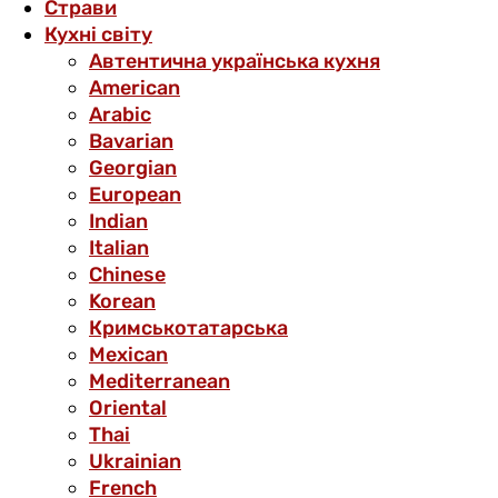
Страви
Кухні світу
Автентична українська кухня
American
Arabic
Bavarian
Georgian
European
Indian
Italian
Chinese
Korean
Кримськотатарська
Mexican
Mediterranean
Oriental
Thai
Ukrainian
French