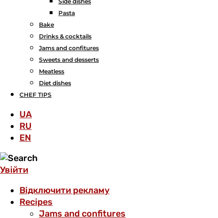
Side dishes
Pasta
Bake
Drinks & cocktails
Jams and confitures
Sweets and desserts
Meatless
Diet dishes
CHEF TIPS
UA
RU
EN
Увійти
Відключити рекламу
Recipes
Jams and confitures