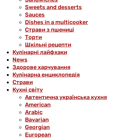
Sweets and desserts
Sauces
Dishes in a multicooker
Страви з пшениці
Торти
Шкільні рецепти
Кулінарні лайфхаки
News
Здорове харчування
Кулінарна енциклопедія
Страви
Кухні світу
Автентична українська кухня
American
Arabic
Bavarian
Georgian
European