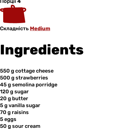
Порції
4
Складність
Medium
Ingredients
550 g
cottage
cheese
500 g
strawberries
45 g
semolina
porridge
120 g
sugar
20 g
butter
5 g
vanilla
sugar
70 g
raisins
5 eggs
50 g
sour
cream