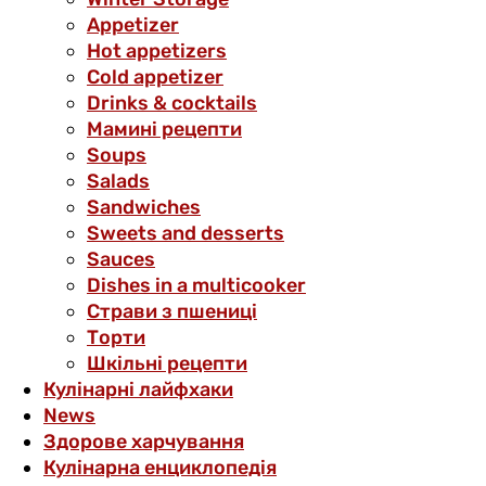
Аppetizer
Hot appetizers
Cold appetizer
Drinks & cocktails
Мамині рецепти
Soups
Salads
Sandwiches
Sweets and desserts
Sauces
Dishes in a multicooker
Страви з пшениці
Торти
Шкільні рецепти
Кулінарні лайфхаки
News
Здорове харчування
Кулінарна енциклопедія