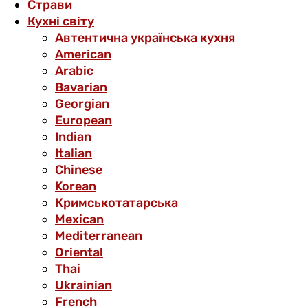
Страви
Кухні світу
Автентична українська кухня
American
Arabic
Bavarian
Georgian
European
Indian
Italian
Chinese
Korean
Кримськотатарська
Mexican
Mediterranean
Oriental
Thai
Ukrainian
French