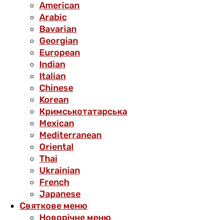
American
Arabic
Bavarian
Georgian
European
Indian
Italian
Chinese
Korean
Кримськотатарська
Mexican
Mediterranean
Oriental
Thai
Ukrainian
French
Japanese
Святкове меню
Новорічне меню