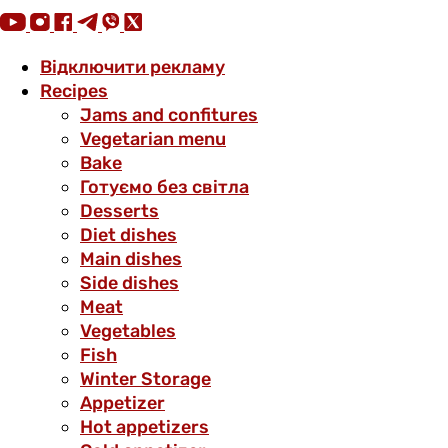
Відключити рекламу
Recipes
Jams and confitures
Vegetarian menu
Bake
Готуємо без світла
Desserts
Diet dishes
Main dishes
Side dishes
Meat
Vegetables
Fish
Winter Storage
Аppetizer
Hot appetizers