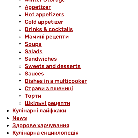
Аppetizer
Hot appetizers
Cold appetizer
Drinks & cocktails
Мамині рецепти
Soups
Salads
Sandwiches
Sweets and desserts
Sauces
Dishes in a multicooker
Страви з пшениці
Торти
Шкільні рецепти
Кулінарні лайфхаки
News
Здорове харчування
Кулінарна енциклопедія