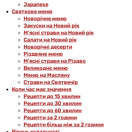
Japanese
Святкове меню
Новорічне меню
Закуски на Новий рік
М’ясні страви на Новий рік
Салати на Новий рік
Новорічні десерти
Різдвяне меню
М’ясні страви на Різдво
Великоднє меню
Меню на Масляну
Страви на Святвечір
Коли час має значення
Рецепти до 15 хвилин
Рецепти до 30 хвилин
Рецепти до 60 хвилин
Рецепти за 2 години
Рецепти більш ніж за 2 години
Рівень складності