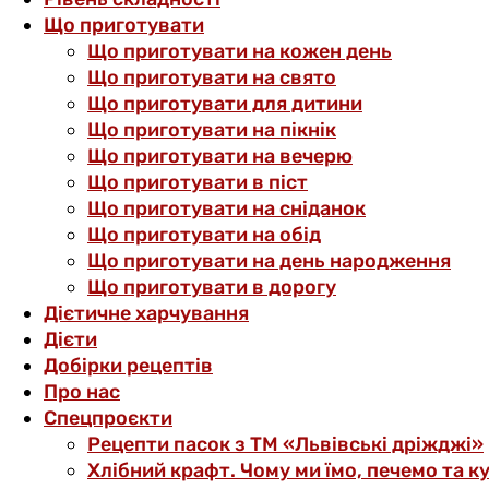
Що приготувати
Що приготувати на кожен день
Що приготувати на свято
Що приготувати для дитини
Що приготувати на пікнік
Що приготувати на вечерю
Що приготувати в піст
Що приготувати на сніданок
Що приготувати на обід
Що приготувати на день народження
Що приготувати в дорогу
Дієтичне харчування
Дієти
Добірки рецептів
Про нас
Спецпроєкти
Рецепти пасок з ТМ «Львівські дріжджі»
Хлібний крафт. Чому ми їмо, печемо та к