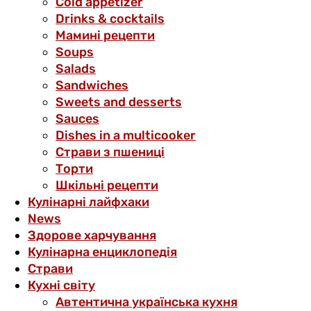
Cold appetizer
Drinks & cocktails
Мамині рецепти
Soups
Salads
Sandwiches
Sweets and desserts
Sauces
Dishes in a multicooker
Страви з пшениці
Торти
Шкільні рецепти
Кулінарні лайфхаки
News
Здорове харчування
Кулінарна енциклопедія
Страви
Кухні світу
Автентична українська кухня