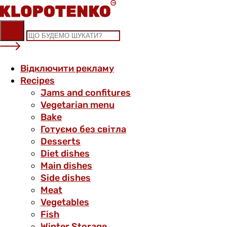
Skip
to
content
Відключити рекламу
Recipes
Jams and confitures
Vegetarian menu
Bake
Готуємо без світла
Desserts
Diet dishes
Main dishes
Side dishes
Meat
Vegetables
Fish
Winter Storage