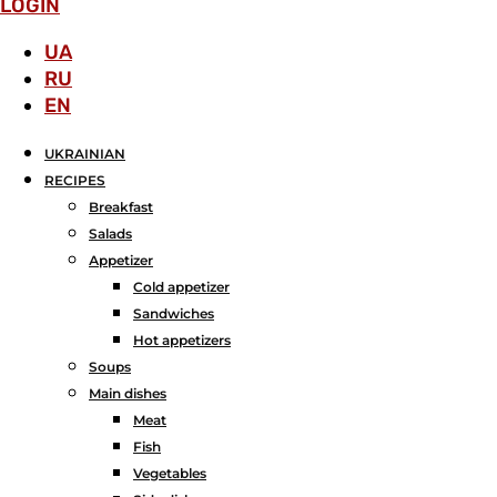
LOGIN
UA
RU
EN
UKRAINIAN
RECIPES
Breakfast
Salads
Аppetizer
Cold appetizer
Sandwiches
Hot appetizers
Soups
Main dishes
Meat
Fish
Vegetables