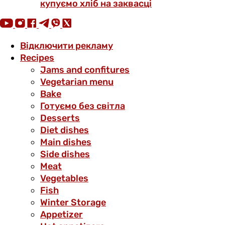
купуємо хліб на заквасці
Відключити рекламу
Recipes
Jams and confitures
Vegetarian menu
Bake
Готуємо без світла
Desserts
Diet dishes
Main dishes
Side dishes
Meat
Vegetables
Fish
Winter Storage
Аppetizer