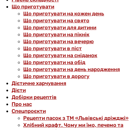
Що приготувати
Що приготувати на кожен день
Що приготувати на свято
Що приготувати для дитини
Що приготувати на пікнік
Що приготувати на вечерю
Що приготувати в піст
Що приготувати на сніданок
Що приготувати на обід
Що приготувати на день народження
Що приготувати в дорогу
Дієтичне харчування
Дієти
Добірки рецептів
Про нас
Спецпроєкти
Рецепти пасок з ТМ «Львівські дріжджі»
Хлібний крафт. Чому ми їмо, печемо та