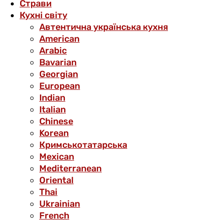
Страви
Кухні світу
Автентична українська кухня
American
Arabic
Bavarian
Georgian
European
Indian
Italian
Chinese
Korean
Кримськотатарська
Mexican
Mediterranean
Oriental
Thai
Ukrainian
French