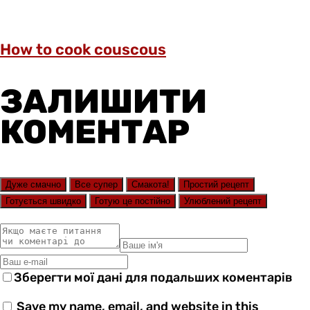
How to cook couscous
ЗАЛИШИТИ
КОМЕНТАР
Дуже смачно
Все супер
Смакота!
Простий рецепт
Готується швидко
Готую це постійно
Улюблений рецепт
Зберегти мої дані для подальших коментарів
Save my name, email, and website in this