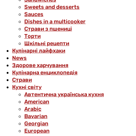
Sweets and desserts
Sauces
Dishes in a multicooker
Страви з пшениці
Торти
Шкільні рецепти
Кулінарні лайфхаки
News
Здорове харчування
Кулінарна енциклопедія
Страви
Кухні світу
Автентична українська кухня
American
Arabic
Bavarian
Georgian
European