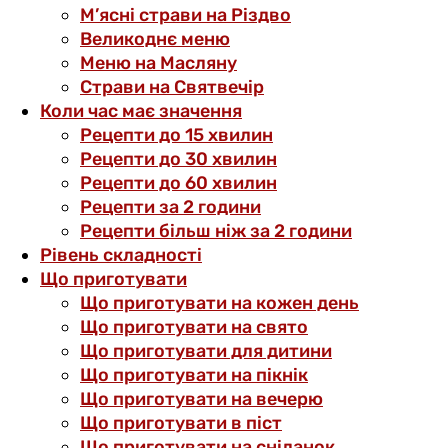
М’ясні страви на Різдво
Великоднє меню
Меню на Масляну
Страви на Святвечір
Коли час має значення
Рецепти до 15 хвилин
Рецепти до 30 хвилин
Рецепти до 60 хвилин
Рецепти за 2 години
Рецепти більш ніж за 2 години
Рівень складності
Що приготувати
Що приготувати на кожен день
Що приготувати на свято
Що приготувати для дитини
Що приготувати на пікнік
Що приготувати на вечерю
Що приготувати в піст
Що приготувати на сніданок