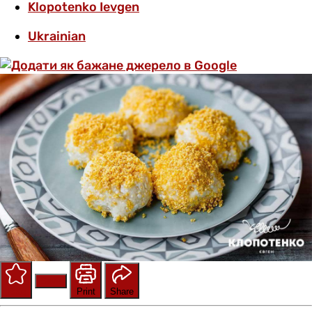
Klopotenko Ievgen
Ukrainian
Save
Rate
Print
Share