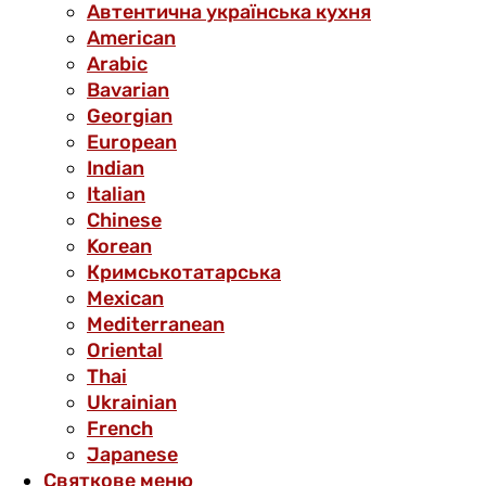
Автентична українська кухня
American
Arabic
Bavarian
Georgian
European
Indian
Italian
Chinese
Korean
Кримськотатарська
Mexican
Mediterranean
Oriental
Thai
Ukrainian
French
Japanese
Святкове меню