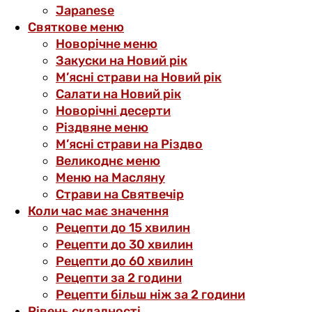
Japanese
Святкове меню
Новорічне меню
Закуски на Новий рік
М’ясні страви на Новий рік
Салати на Новий рік
Новорічні десерти
Різдвяне меню
М’ясні страви на Різдво
Великоднє меню
Меню на Масляну
Страви на Святвечір
Коли час має значення
Рецепти до 15 хвилин
Рецепти до 30 хвилин
Рецепти до 60 хвилин
Рецепти за 2 години
Рецепти більш ніж за 2 години
Рівень складності