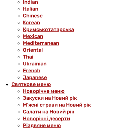
Indian
Italian
Chinese
Korean
Кримськотатарська
Mexican
Mediterranean
Oriental
Thai
Ukrainian
French
Japanese
Святкове меню
Новорічне меню
Закуски на Новий рік
М’ясні страви на Новий рік
Салати на Новий рік
Новорічні десерти
Різдвяне меню