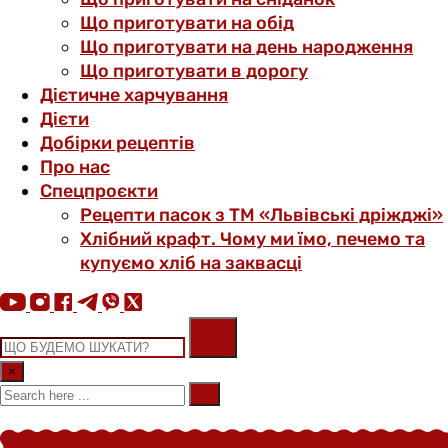
Що приготувати на обід
Що приготувати на день народження
Що приготувати в дорогу
Дієтичне харчування
Дієти
Добірки рецептів
Про нас
Спецпроєкти
Рецепти пасок з ТМ «Львівські дріжджі»
Хлібний крафт. Чому ми їмо, печемо та
купуємо хліб на заквасці
×