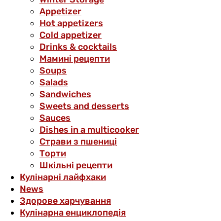
Аppetizer
Hot appetizers
Cold appetizer
Drinks & cocktails
Мамині рецепти
Soups
Salads
Sandwiches
Sweets and desserts
Sauces
Dishes in a multicooker
Страви з пшениці
Торти
Шкільні рецепти
Кулінарні лайфхаки
News
Здорове харчування
Кулінарна енциклопедія