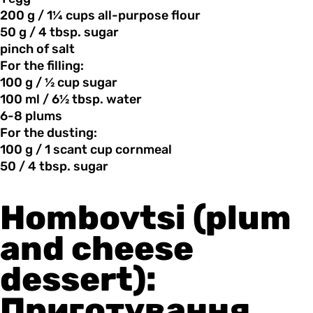
200 g
/
1¼ cups all-purpose flour
50 g
/
4 tbsp. sugar
pinch of
salt
For the filling:
100 g
/
½ cup sugar
100 ml
/
6½ tbsp. water
6-8 plums
For the
dusting:
100 g
/
1 scant cup cornmeal
50 /
4
tbsp. sugar
Hombovtsi (plum
and cheese
dessert):
Приготування