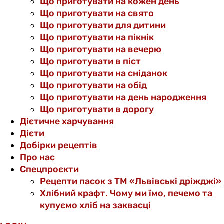
Що приготувати на кожен день
Що приготувати на свято
Що приготувати для дитини
Що приготувати на пікнік
Що приготувати на вечерю
Що приготувати в піст
Що приготувати на сніданок
Що приготувати на обід
Що приготувати на день народження
Що приготувати в дорогу
Дієтичне харчування
Дієти
Добірки рецептів
Про нас
Спецпроєкти
Рецепти пасок з ТМ «Львівські дріжджі»
Хлібний крафт. Чому ми їмо, печемо та
купуємо хліб на заквасці