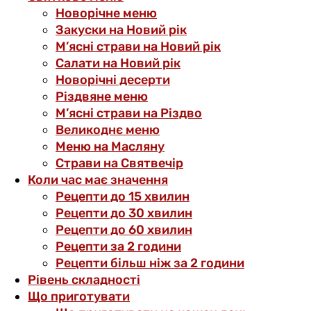
Новорічне меню
Закуски на Новий рік
М’ясні страви на Новий рік
Салати на Новий рік
Новорічні десерти
Різдвяне меню
М’ясні страви на Різдво
Великоднє меню
Меню на Масляну
Страви на Святвечір
Коли час має значення
Рецепти до 15 хвилин
Рецепти до 30 хвилин
Рецепти до 60 хвилин
Рецепти за 2 години
Рецепти більш ніж за 2 години
Рівень складності
Що приготувати