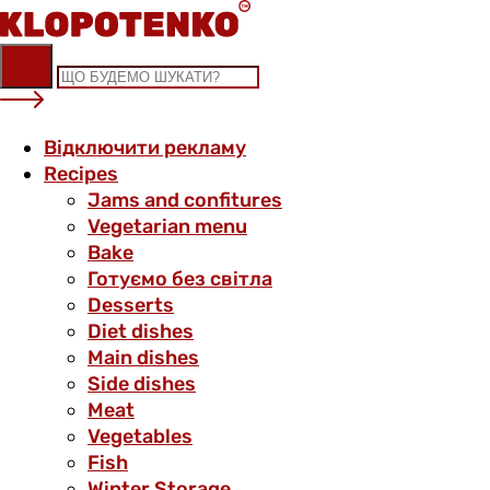
Skip
to
content
Відключити рекламу
Recipes
Jams and confitures
Vegetarian menu
Bake
Готуємо без світла
Desserts
Diet dishes
Main dishes
Side dishes
Meat
Vegetables
Fish
Winter Storage