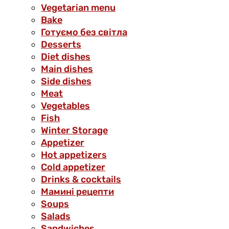
Vegetarian menu
Bake
Готуємо без світла
Desserts
Diet dishes
Main dishes
Side dishes
Meat
Vegetables
Fish
Winter Storage
Аppetizer
Hot appetizers
Cold appetizer
Drinks & cocktails
Мамині рецепти
Soups
Salads
Sandwiches