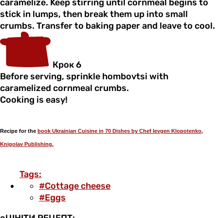
caramelize. Keep stirring until cornmeal begins to
stick in lumps, then break them up into small
crumbs. Transfer to baking paper and leave to cool.
Крок 6
Before serving, sprinkle hombovtsi with
caramelized cornmeal crumbs.
Cooking is easy!
Recipe fоr the
book Ukrainian Cuisine in 70 Dishes by Chef Ievgen Klopotenko,
Knigolav Publishing.
Tags:
#Cottage cheese
#Eggs
оЦІНІТИ РЕЦЕПТ: