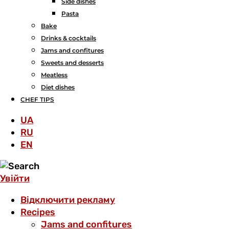
Side dishes
Pasta
Bake
Drinks & cocktails
Jams and confitures
Sweets and desserts
Meatless
Diet dishes
CHEF TIPS
UA
RU
EN
Увійти
Відключити рекламу
Recipes
Jams and confitures