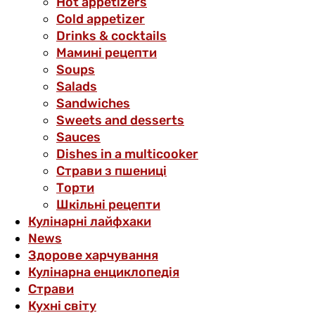
Hot appetizers
Cold appetizer
Drinks & cocktails
Мамині рецепти
Soups
Salads
Sandwiches
Sweets and desserts
Sauces
Dishes in a multicooker
Страви з пшениці
Торти
Шкільні рецепти
Кулінарні лайфхаки
News
Здорове харчування
Кулінарна енциклопедія
Страви
Кухні світу