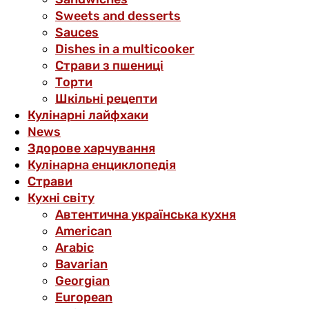
Sweets and desserts
Sauces
Dishes in a multicooker
Страви з пшениці
Торти
Шкільні рецепти
Кулінарні лайфхаки
News
Здорове харчування
Кулінарна енциклопедія
Страви
Кухні світу
Автентична українська кухня
American
Arabic
Bavarian
Georgian
European