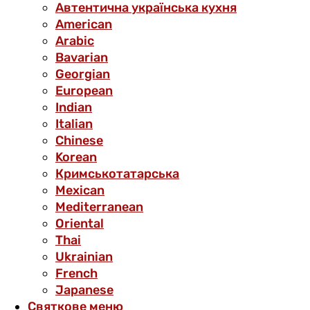
Автентична українська кухня
American
Arabic
Bavarian
Georgian
European
Indian
Italian
Chinese
Korean
Кримськотатарська
Mexican
Mediterranean
Oriental
Thai
Ukrainian
French
Japanese
Святкове меню