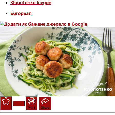
Klopotenko Ievgen
European
Save
Rate
Print
Share