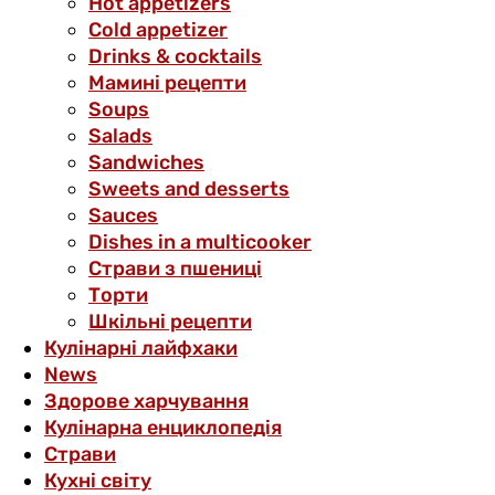
Hot appetizers
Cold appetizer
Drinks & cocktails
Мамині рецепти
Soups
Salads
Sandwiches
Sweets and desserts
Sauces
Dishes in a multicooker
Страви з пшениці
Торти
Шкільні рецепти
Кулінарні лайфхаки
News
Здорове харчування
Кулінарна енциклопедія
Страви
Кухні світу