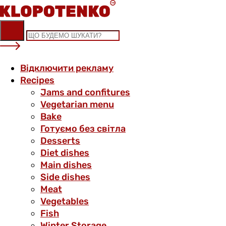
Skip
to
content
Відключити рекламу
Recipes
Jams and confitures
Vegetarian menu
Bake
Готуємо без світла
Desserts
Diet dishes
Main dishes
Side dishes
Meat
Vegetables
Fish
Winter Storage