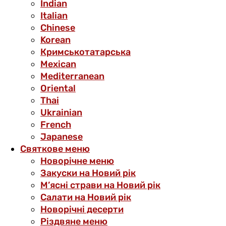
Indian
Italian
Chinese
Korean
Кримськотатарська
Mexican
Mediterranean
Oriental
Thai
Ukrainian
French
Japanese
Святкове меню
Новорічне меню
Закуски на Новий рік
М’ясні страви на Новий рік
Салати на Новий рік
Новорічні десерти
Різдвяне меню