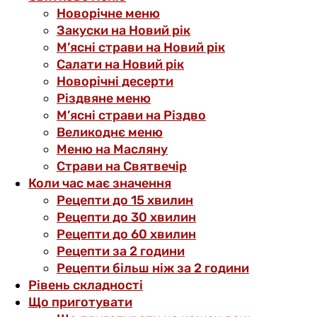
Новорічне меню
Закуски на Новий рік
М’ясні страви на Новий рік
Салати на Новий рік
Новорічні десерти
Різдвяне меню
М’ясні страви на Різдво
Великоднє меню
Меню на Масляну
Страви на Святвечір
Коли час має значення
Рецепти до 15 хвилин
Рецепти до 30 хвилин
Рецепти до 60 хвилин
Рецепти за 2 години
Рецепти більш ніж за 2 години
Рівень складності
Що приготувати