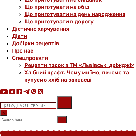
Що приготувати на обід
Що приготувати на день народження
Що приготувати в дорогу
Дієтичне харчування
Дієти
Добірки рецептів
Про нас
Спецпроєкти
Рецепти пасок з ТМ «Львівські дріжджі»
Хлібний крафт. Чому ми їмо, печемо та
купуємо хліб на заквасці
×