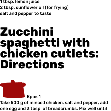
1 tbsp.
lemon
juice
2 tbsp.
sunflower
oil (for frying)
salt and
pepper
to taste
Zucchini
spaghetti with
chicken cutlets:
Directions
Крок 1
Take 500 g of minced chicken, salt and pepper, add
one egg and 3 tbsp. of breadcrumbs. Mix well until