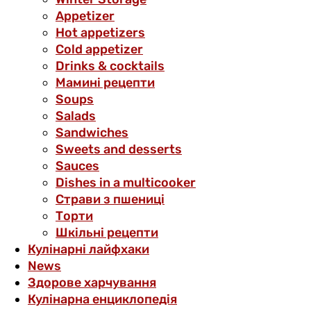
Аppetizer
Hot appetizers
Cold appetizer
Drinks & cocktails
Мамині рецепти
Soups
Salads
Sandwiches
Sweets and desserts
Sauces
Dishes in a multicooker
Страви з пшениці
Торти
Шкільні рецепти
Кулінарні лайфхаки
News
Здорове харчування
Кулінарна енциклопедія