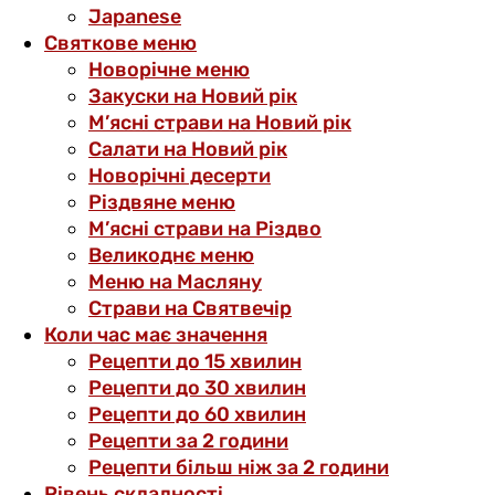
Japanese
Святкове меню
Новорічне меню
Закуски на Новий рік
М’ясні страви на Новий рік
Салати на Новий рік
Новорічні десерти
Різдвяне меню
М’ясні страви на Різдво
Великоднє меню
Меню на Масляну
Страви на Святвечір
Коли час має значення
Рецепти до 15 хвилин
Рецепти до 30 хвилин
Рецепти до 60 хвилин
Рецепти за 2 години
Рецепти більш ніж за 2 години
Рівень складності