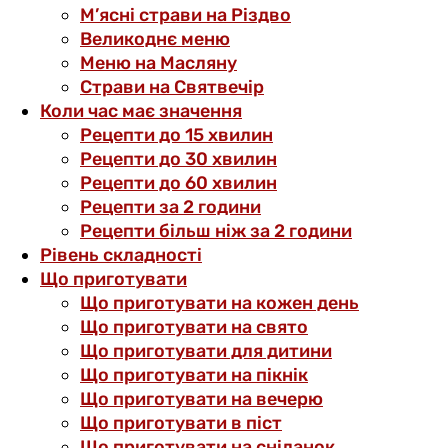
М’ясні страви на Різдво
Великоднє меню
Меню на Масляну
Страви на Святвечір
Коли час має значення
Рецепти до 15 хвилин
Рецепти до 30 хвилин
Рецепти до 60 хвилин
Рецепти за 2 години
Рецепти більш ніж за 2 години
Рівень складності
Що приготувати
Що приготувати на кожен день
Що приготувати на свято
Що приготувати для дитини
Що приготувати на пікнік
Що приготувати на вечерю
Що приготувати в піст
Що приготувати на сніданок