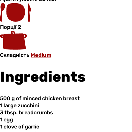
Порції
2
Складність
Medium
Ingredients
500 g
of
minced chicken breast
1 large
zucchini
3 tbsp.
breadcrumbs
1 egg
1 clove
of
garlic