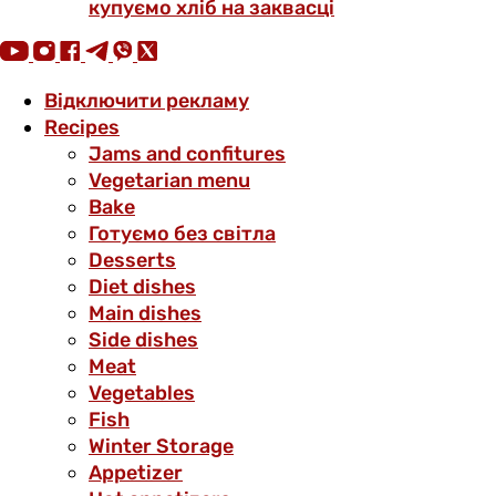
купуємо хліб на заквасці
Відключити рекламу
Recipes
Jams and confitures
Vegetarian menu
Bake
Готуємо без світла
Desserts
Diet dishes
Main dishes
Side dishes
Meat
Vegetables
Fish
Winter Storage
Аppetizer