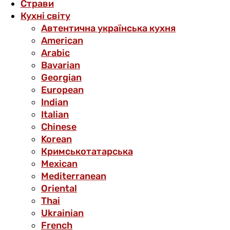
Страви
Кухні світу
Автентична українська кухня
American
Arabic
Bavarian
Georgian
European
Indian
Italian
Chinese
Korean
Кримськотатарська
Mexican
Mediterranean
Oriental
Thai
Ukrainian
French