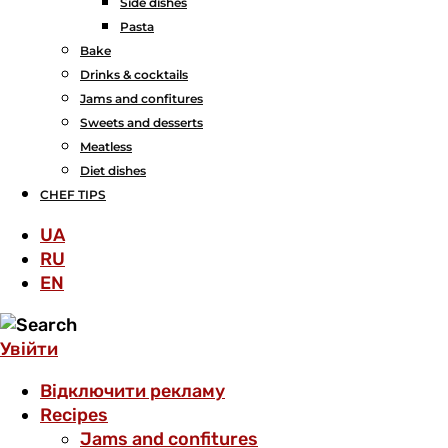
Side dishes
Pasta
Bake
Drinks & cocktails
Jams and confitures
Sweets and desserts
Meatless
Diet dishes
CHEF TIPS
UA
RU
EN
Увійти
Відключити рекламу
Recipes
Jams and confitures