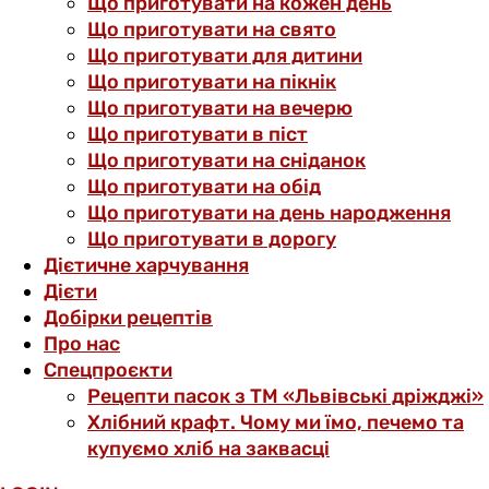
Що приготувати на кожен день
Що приготувати на свято
Що приготувати для дитини
Що приготувати на пікнік
Що приготувати на вечерю
Що приготувати в піст
Що приготувати на сніданок
Що приготувати на обід
Що приготувати на день народження
Що приготувати в дорогу
Дієтичне харчування
Дієти
Добірки рецептів
Про нас
Спецпроєкти
Рецепти пасок з ТМ «Львівські дріжджі»
Хлібний крафт. Чому ми їмо, печемо та
купуємо хліб на заквасці