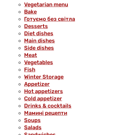
Vegetarian menu
Bake
Готуємо без світла
Desserts
Diet dishes
Main dishes
Side dishes
Meat
Vegetables
Fish
Winter Storage
Аppetizer
Hot appetizers
Cold appetizer
Drinks & cocktails
Мамині рецепти
Soups
Salads
Sandwiches