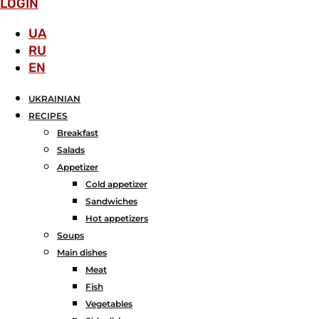
LOGIN
UA
RU
EN
UKRAINIAN
RECIPES
Breakfast
Salads
Аppetizer
Cold appetizer
Sandwiches
Hot appetizers
Soups
Main dishes
Meat
Fish
Vegetables