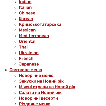
Indian
Italian
Chinese
Korean
Кримськотатарська
Mexican
Mediterranean
Oriental
Thai
Ukrainian
French
Japanese
Святкове меню
Новорічне меню
Закуски на Новий рік
М’ясні страви на Новий рік
Салати на Новий рік
Новорічні десерти
Різдвяне меню