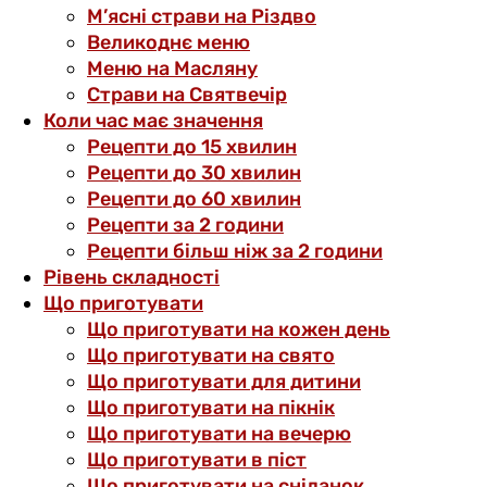
М’ясні страви на Різдво
Великоднє меню
Меню на Масляну
Страви на Святвечір
Коли час має значення
Рецепти до 15 хвилин
Рецепти до 30 хвилин
Рецепти до 60 хвилин
Рецепти за 2 години
Рецепти більш ніж за 2 години
Рівень складності
Що приготувати
Що приготувати на кожен день
Що приготувати на свято
Що приготувати для дитини
Що приготувати на пікнік
Що приготувати на вечерю
Що приготувати в піст
Що приготувати на сніданок