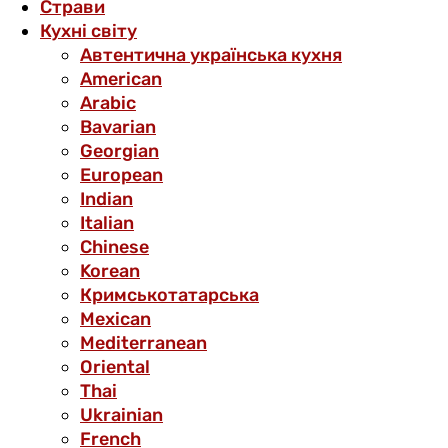
Страви
Кухні світу
Автентична українська кухня
American
Arabic
Bavarian
Georgian
European
Indian
Italian
Chinese
Korean
Кримськотатарська
Mexican
Mediterranean
Oriental
Thai
Ukrainian
French