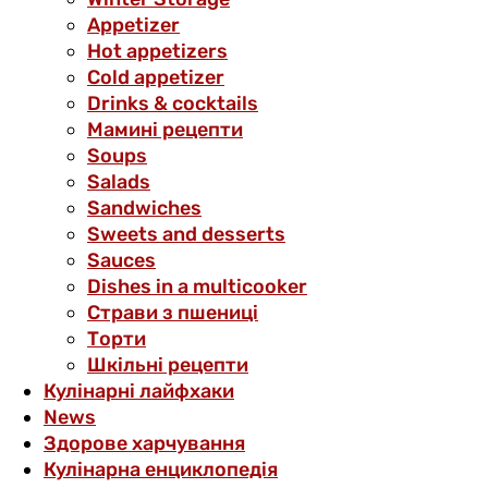
Аppetizer
Hot appetizers
Cold appetizer
Drinks & cocktails
Мамині рецепти
Soups
Salads
Sandwiches
Sweets and desserts
Sauces
Dishes in a multicooker
Страви з пшениці
Торти
Шкільні рецепти
Кулінарні лайфхаки
News
Здорове харчування
Кулінарна енциклопедія