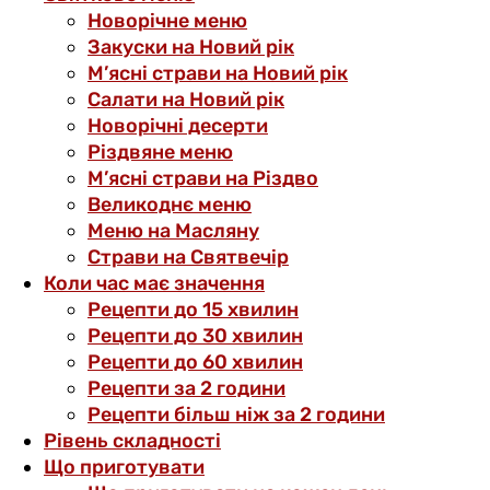
Новорічне меню
Закуски на Новий рік
М’ясні страви на Новий рік
Салати на Новий рік
Новорічні десерти
Різдвяне меню
М’ясні страви на Різдво
Великоднє меню
Меню на Масляну
Страви на Святвечір
Коли час має значення
Рецепти до 15 хвилин
Рецепти до 30 хвилин
Рецепти до 60 хвилин
Рецепти за 2 години
Рецепти більш ніж за 2 години
Рівень складності
Що приготувати