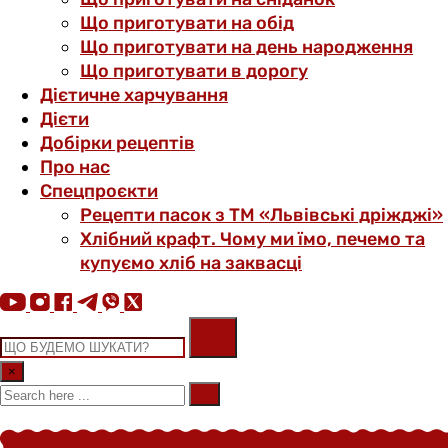
Що приготувати на обід
Що приготувати на день народження
Що приготувати в дорогу
Дієтичне харчування
Дієти
Добірки рецептів
Про нас
Спецпроєкти
Рецепти пасок з ТМ «Львівські дріжджі»
Хлібний крафт. Чому ми їмо, печемо та
купуємо хліб на заквасці
×