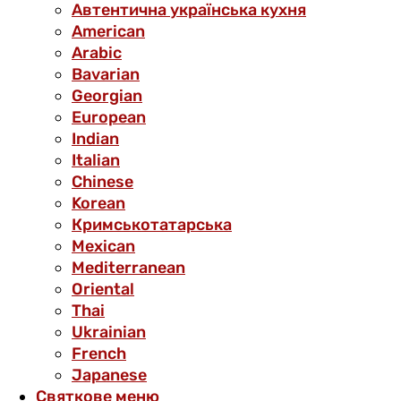
Автентична українська кухня
American
Arabic
Bavarian
Georgian
European
Indian
Italian
Chinese
Korean
Кримськотатарська
Mexican
Mediterranean
Oriental
Thai
Ukrainian
French
Japanese
Святкове меню