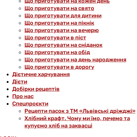
Що приготувати на кожен день
Що приготувати на свято
Що приготувати для дитини
Що приготувати на пікнік
Що приготувати на вечерю
Що приготувати в піст
Що приготувати на сніданок
Що приготувати на обід
Що приготувати на день народження
Що приготувати в дорогу
Дієтичне харчування
Дієти
Добірки рецептів
Про нас
Спецпроєкти
Рецепти пасок з ТМ «Львівські дріжджі»
Хлібний крафт. Чому ми їмо, печемо та
купуємо хліб на заквасці