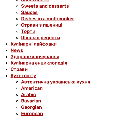
Sweets and desserts
Sauces
Dishes in a multicooker
Страви з пшениці
Торти
Шкільні рецепти
Кулінарні лайфхаки
News
Здорове харчування
Кулінарна енциклопедія
Страви
Кухні світу
Автентична українська кухня
American
Arabic
Bavarian
Georgian
European