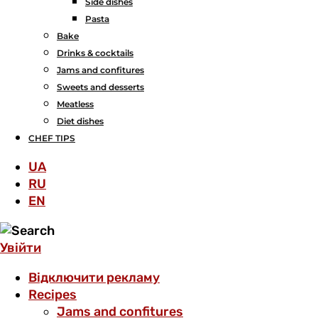
Side dishes
Pasta
Bake
Drinks & cocktails
Jams and confitures
Sweets and desserts
Meatless
Diet dishes
CHEF TIPS
UA
RU
EN
Увійти
Відключити рекламу
Recipes
Jams and confitures