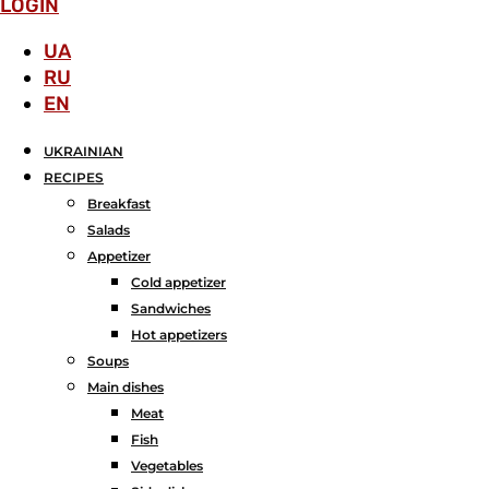
LOGIN
UA
RU
EN
UKRAINIAN
RECIPES
Breakfast
Salads
Аppetizer
Cold appetizer
Sandwiches
Hot appetizers
Soups
Main dishes
Meat
Fish
Vegetables