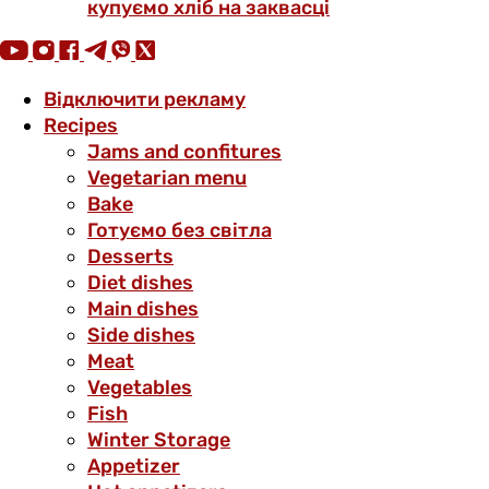
купуємо хліб на заквасці
Відключити рекламу
Recipes
Jams and confitures
Vegetarian menu
Bake
Готуємо без світла
Desserts
Diet dishes
Main dishes
Side dishes
Meat
Vegetables
Fish
Winter Storage
Аppetizer