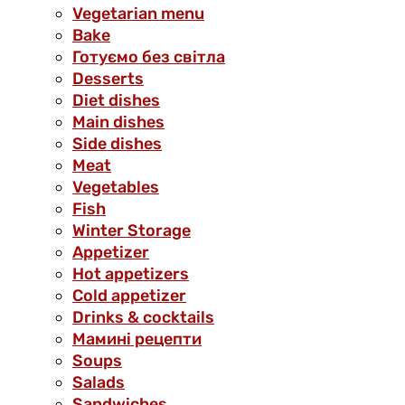
Vegetarian menu
Bake
Готуємо без світла
Desserts
Diet dishes
Main dishes
Side dishes
Meat
Vegetables
Fish
Winter Storage
Аppetizer
Hot appetizers
Cold appetizer
Drinks & cocktails
Мамині рецепти
Soups
Salads
Sandwiches