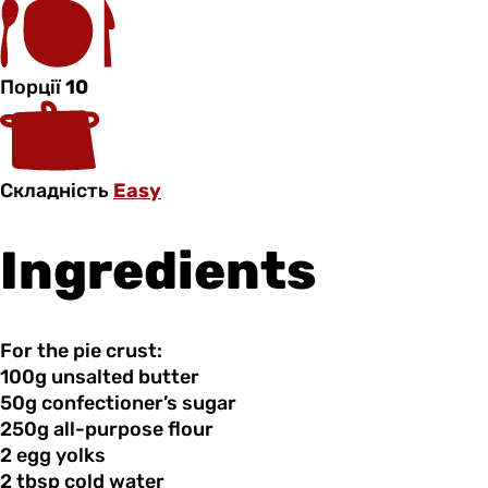
Порції
10
Складність
Easy
Ingredients
For the pie crust:
100g unsalted
butter
50g confectioner’s
sugar
250g all-purpose
flour
2 egg
yolks
2 tbsp
cold
water