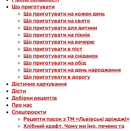
Що приготувати
Що приготувати на кожен день
Що приготувати на свято
Що приготувати для дитини
Що приготувати на пікнік
Що приготувати на вечерю
Що приготувати в піст
Що приготувати на сніданок
Що приготувати на обід
Що приготувати на день народження
Що приготувати в дорогу
Дієтичне харчування
Дієти
Добірки рецептів
Про нас
Спецпроєкти
Рецепти пасок з ТМ «Львівські дріжджі»
Хлібний крафт. Чому ми їмо, печемо та