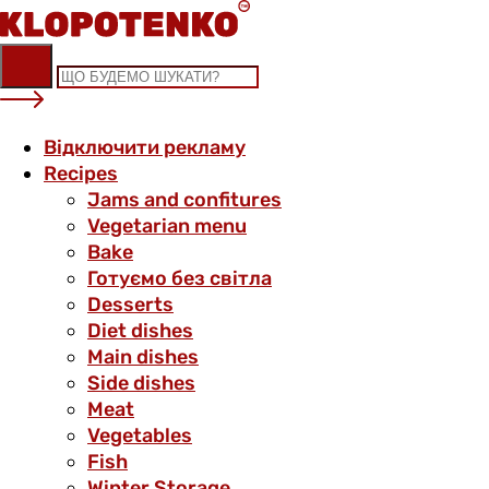
Skip
to
content
Відключити рекламу
Recipes
Jams and confitures
Vegetarian menu
Bake
Готуємо без світла
Desserts
Diet dishes
Main dishes
Side dishes
Meat
Vegetables
Fish
Winter Storage