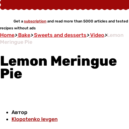
Get a
subscription
and read more than 5000 articles and tested
recipes without ads
Home
>
Bake
>
Sweets and desserts
>
Video
>
Lemon
Meringue Pie
Lemon Meringue
Pie
Автор
Klopotenko Ievgen