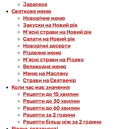
Japanese
Святкове меню
Новорічне меню
Закуски на Новий рік
М’ясні страви на Новий рік
Салати на Новий рік
Новорічні десерти
Різдвяне меню
М’ясні страви на Різдво
Великоднє меню
Меню на Масляну
Страви на Святвечір
Коли час має значення
Рецепти до 15 хвилин
Рецепти до 30 хвилин
Рецепти до 60 хвилин
Рецепти за 2 години
Рецепти більш ніж за 2 години
Рівень складності