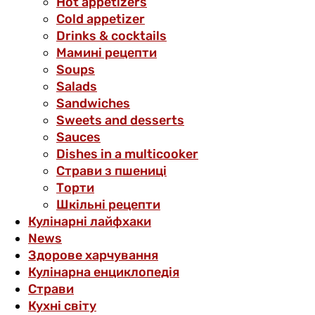
Hot appetizers
Cold appetizer
Drinks & cocktails
Мамині рецепти
Soups
Salads
Sandwiches
Sweets and desserts
Sauces
Dishes in a multicooker
Страви з пшениці
Торти
Шкільні рецепти
Кулінарні лайфхаки
News
Здорове харчування
Кулінарна енциклопедія
Страви
Кухні світу