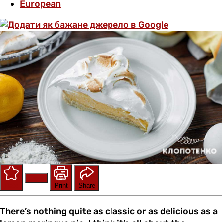
European
Save
Rate
Print
Share
There’s nothing quite as classic or as delicious as a