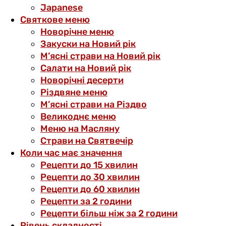
Japanese
Святкове меню
Новорічне меню
Закуски на Новий рік
М’ясні страви на Новий рік
Салати на Новий рік
Новорічні десерти
Різдвяне меню
М’ясні страви на Різдво
Великоднє меню
Меню на Масляну
Страви на Святвечір
Коли час має значення
Рецепти до 15 хвилин
Рецепти до 30 хвилин
Рецепти до 60 хвилин
Рецепти за 2 години
Рецепти більш ніж за 2 години
Рівень складності