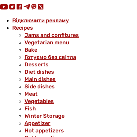
Відключити рекламу
Recipes
Jams and confitures
Vegetarian menu
Bake
Готуємо без світла
Desserts
Diet dishes
Main dishes
Side dishes
Meat
Vegetables
Fish
Winter Storage
Аppetizer
Hot appetizers