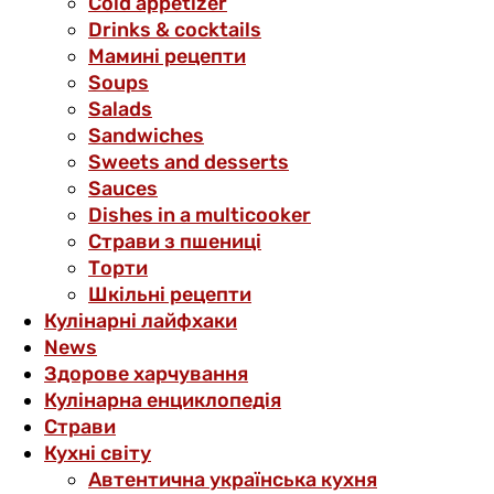
Cold appetizer
Drinks & cocktails
Мамині рецепти
Soups
Salads
Sandwiches
Sweets and desserts
Sauces
Dishes in a multicooker
Страви з пшениці
Торти
Шкільні рецепти
Кулінарні лайфхаки
News
Здорове харчування
Кулінарна енциклопедія
Страви
Кухні світу
Автентична українська кухня