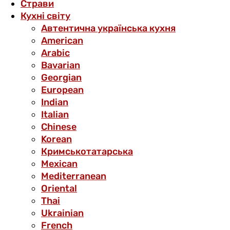
Страви
Кухні світу
Автентична українська кухня
American
Arabic
Bavarian
Georgian
European
Indian
Italian
Chinese
Korean
Кримськотатарська
Mexican
Mediterranean
Oriental
Thai
Ukrainian
French