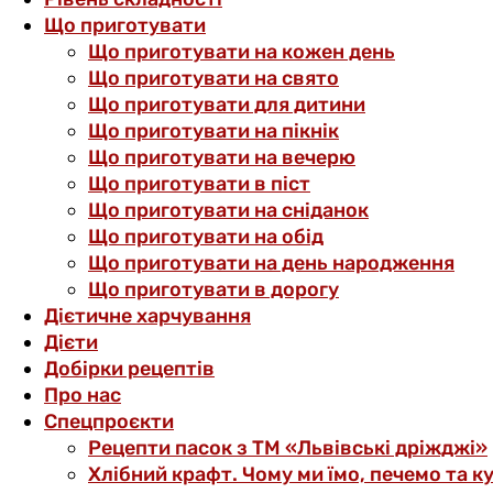
Що приготувати
Що приготувати на кожен день
Що приготувати на свято
Що приготувати для дитини
Що приготувати на пікнік
Що приготувати на вечерю
Що приготувати в піст
Що приготувати на сніданок
Що приготувати на обід
Що приготувати на день народження
Що приготувати в дорогу
Дієтичне харчування
Дієти
Добірки рецептів
Про нас
Спецпроєкти
Рецепти пасок з ТМ «Львівські дріжджі»
Хлібний крафт. Чому ми їмо, печемо та к