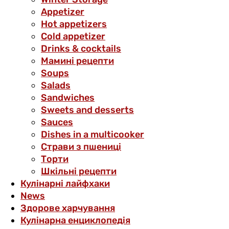
Аppetizer
Hot appetizers
Cold appetizer
Drinks & cocktails
Мамині рецепти
Soups
Salads
Sandwiches
Sweets and desserts
Sauces
Dishes in a multicooker
Страви з пшениці
Торти
Шкільні рецепти
Кулінарні лайфхаки
News
Здорове харчування
Кулінарна енциклопедія