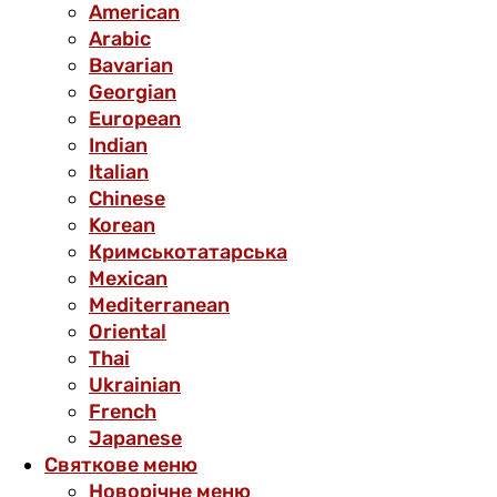
American
Arabic
Bavarian
Georgian
European
Indian
Italian
Chinese
Korean
Кримськотатарська
Mexican
Mediterranean
Oriental
Thai
Ukrainian
French
Japanese
Святкове меню
Новорічне меню