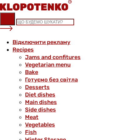
Skip
to
content
Відключити рекламу
Recipes
Jams and confitures
Vegetarian menu
Bake
Готуємо без світла
Desserts
Diet dishes
Main dishes
Side dishes
Meat
Vegetables
Fish
Winter Storage