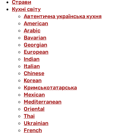
Страви
Кухні світу
Автентична українська кухня
American
Arabic
Bavarian
Georgian
European
Indian
Italian
Chinese
Korean
Кримськотатарська
Mexican
Mediterranean
Oriental
Thai
Ukrainian
French