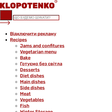
Skip
to
content
Відключити рекламу
Recipes
Jams and confitures
Vegetarian menu
Bake
Готуємо без світла
Desserts
Diet dishes
Main dishes
Side dishes
Meat
Vegetables
Fish
Winter Storage