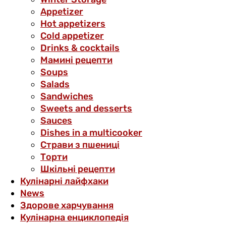
Аppetizer
Hot appetizers
Cold appetizer
Drinks & cocktails
Мамині рецепти
Soups
Salads
Sandwiches
Sweets and desserts
Sauces
Dishes in a multicooker
Страви з пшениці
Торти
Шкільні рецепти
Кулінарні лайфхаки
News
Здорове харчування
Кулінарна енциклопедія