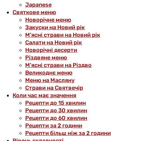
Japanese
Святкове меню
Новорічне меню
Закуски на Новий рік
М’ясні страви на Новий рік
Салати на Новий рік
Новорічні десерти
Різдвяне меню
М’ясні страви на Різдво
Великоднє меню
Меню на Масляну
Страви на Святвечір
Коли час має значення
Рецепти до 15 хвилин
Рецепти до 30 хвилин
Рецепти до 60 хвилин
Рецепти за 2 години
Рецепти більш ніж за 2 години
Рівень складності