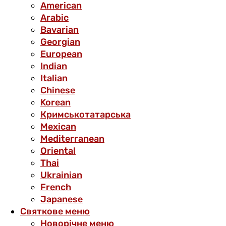
American
Arabic
Bavarian
Georgian
European
Indian
Italian
Chinese
Korean
Кримськотатарська
Mexican
Mediterranean
Oriental
Thai
Ukrainian
French
Japanese
Святкове меню
Новорічне меню