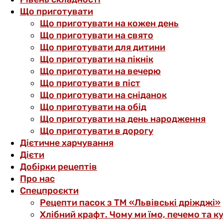
Що приготувати
Що приготувати на кожен день
Що приготувати на свято
Що приготувати для дитини
Що приготувати на пікнік
Що приготувати на вечерю
Що приготувати в піст
Що приготувати на сніданок
Що приготувати на обід
Що приготувати на день народження
Що приготувати в дорогу
Дієтичне харчування
Дієти
Добірки рецептів
Про нас
Спецпроєкти
Рецепти пасок з ТМ «Львівські дріжджі»
Хлібний крафт. Чому ми їмо, печемо та к