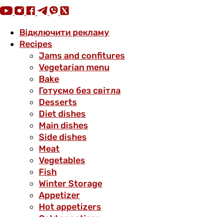
Відключити рекламу
Recipes
Jams and confitures
Vegetarian menu
Bake
Готуємо без світла
Desserts
Diet dishes
Main dishes
Side dishes
Meat
Vegetables
Fish
Winter Storage
Аppetizer
Hot appetizers