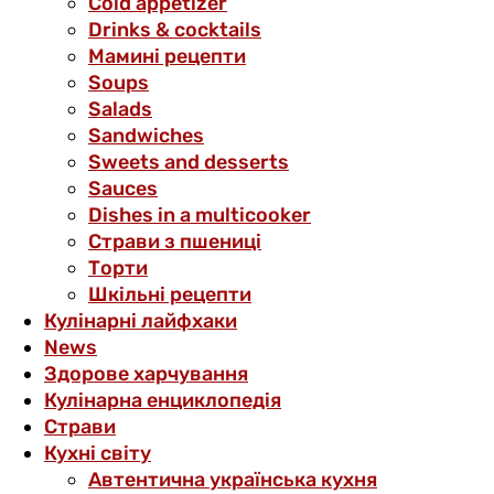
Cold appetizer
Drinks & cocktails
Мамині рецепти
Soups
Salads
Sandwiches
Sweets and desserts
Sauces
Dishes in a multicooker
Страви з пшениці
Торти
Шкільні рецепти
Кулінарні лайфхаки
News
Здорове харчування
Кулінарна енциклопедія
Страви
Кухні світу
Автентична українська кухня