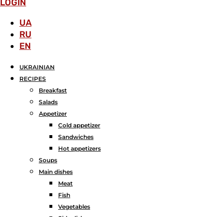
LOGIN
UA
RU
EN
UKRAINIAN
RECIPES
Breakfast
Salads
Аppetizer
Cold appetizer
Sandwiches
Hot appetizers
Soups
Main dishes
Meat
Fish
Vegetables