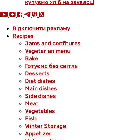
купуємо хліб на заквасці
Відключити рекламу
Recipes
Jams and confitures
Vegetarian menu
Bake
Готуємо без світла
Desserts
Diet dishes
Main dishes
Side dishes
Meat
Vegetables
Fish
Winter Storage
Аppetizer