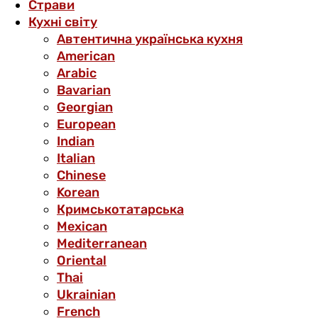
Страви
Кухні світу
Автентична українська кухня
American
Arabic
Bavarian
Georgian
European
Indian
Italian
Chinese
Korean
Кримськотатарська
Mexican
Mediterranean
Oriental
Thai
Ukrainian
French