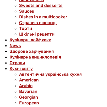
Sweets and desserts
Sauces
Dishes in a multicooker
Страви з пшениці
Торти
Шкільні рецепти
Кулінарні лайфхаки
News
Здорове харчування
Кулінарна енциклопедія
Страви
Кухні світу
Автентична українська кухня
American
Arabic
Bavarian
Georgian
European