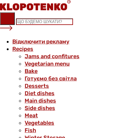
Skip
to
content
Відключити рекламу
Recipes
Jams and confitures
Vegetarian menu
Bake
Готуємо без світла
Desserts
Diet dishes
Main dishes
Side dishes
Meat
Vegetables
Fish
Winter Storage