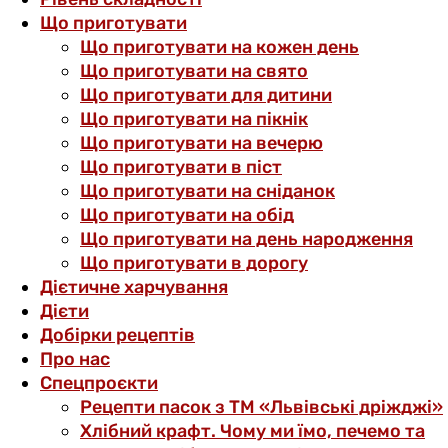
Що приготувати
Що приготувати на кожен день
Що приготувати на свято
Що приготувати для дитини
Що приготувати на пікнік
Що приготувати на вечерю
Що приготувати в піст
Що приготувати на сніданок
Що приготувати на обід
Що приготувати на день народження
Що приготувати в дорогу
Дієтичне харчування
Дієти
Добірки рецептів
Про нас
Спецпроєкти
Рецепти пасок з ТМ «Львівські дріжджі»
Хлібний крафт. Чому ми їмо, печемо та