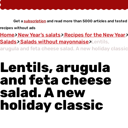
Get a
subscription
and read more than 5000 articles and tested
recipes without ads
Home
>
New Year’s salats
>
Recipes for the New Year
>
Salads
>
Salads without mayonnaise
>
Lentils,
arugula and feta cheese salad. A new holiday classic
Lentils, arugula
and feta cheese
salad. A new
holiday classic