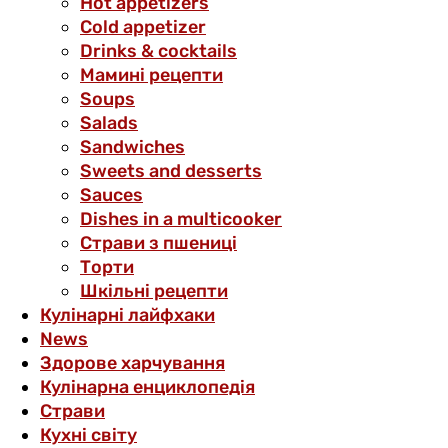
Hot appetizers
Cold appetizer
Drinks & cocktails
Мамині рецепти
Soups
Salads
Sandwiches
Sweets and desserts
Sauces
Dishes in a multicooker
Страви з пшениці
Торти
Шкільні рецепти
Кулінарні лайфхаки
News
Здорове харчування
Кулінарна енциклопедія
Страви
Кухні світу