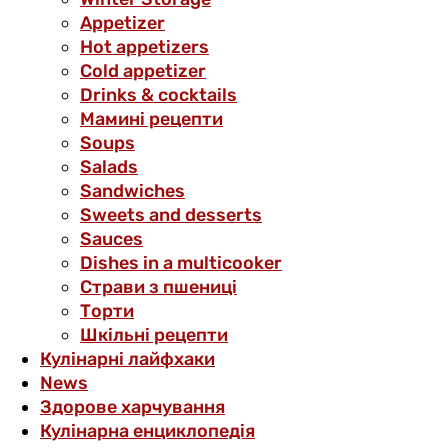
Аppetizer
Hot appetizers
Cold appetizer
Drinks & cocktails
Мамині рецепти
Soups
Salads
Sandwiches
Sweets and desserts
Sauces
Dishes in a multicooker
Страви з пшениці
Торти
Шкільні рецепти
Кулінарні лайфхаки
News
Здорове харчування
Кулінарна енциклопедія