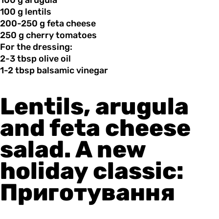
100 g
arugula
100 g
lentils
200-250 g
feta
cheese
250 g
cherry
tomatoes
For the dressing:
2-3 tbsp
olive
oil
1-2 tbsp
balsamic
vinegar
Lentils, arugula
and feta cheese
salad. A new
holiday classic:
Приготування