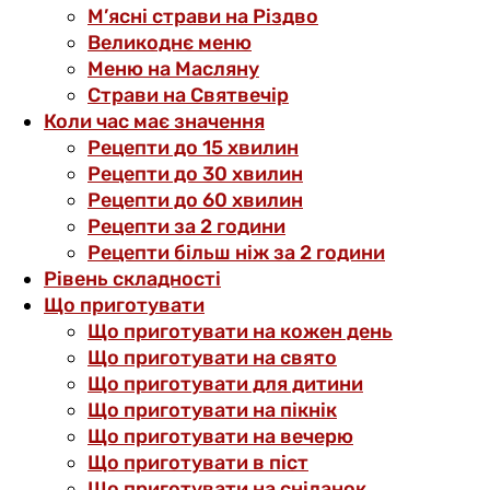
М’ясні страви на Різдво
Великоднє меню
Меню на Масляну
Страви на Святвечір
Коли час має значення
Рецепти до 15 хвилин
Рецепти до 30 хвилин
Рецепти до 60 хвилин
Рецепти за 2 години
Рецепти більш ніж за 2 години
Рівень складності
Що приготувати
Що приготувати на кожен день
Що приготувати на свято
Що приготувати для дитини
Що приготувати на пікнік
Що приготувати на вечерю
Що приготувати в піст
Що приготувати на сніданок