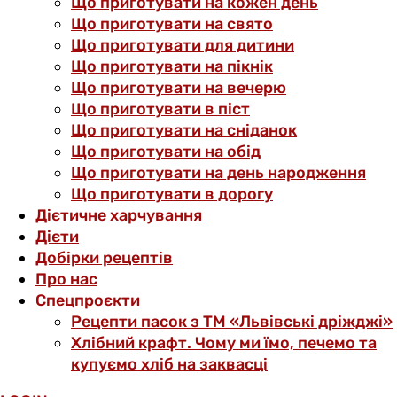
Що приготувати на кожен день
Що приготувати на свято
Що приготувати для дитини
Що приготувати на пікнік
Що приготувати на вечерю
Що приготувати в піст
Що приготувати на сніданок
Що приготувати на обід
Що приготувати на день народження
Що приготувати в дорогу
Дієтичне харчування
Дієти
Добірки рецептів
Про нас
Спецпроєкти
Рецепти пасок з ТМ «Львівські дріжджі»
Хлібний крафт. Чому ми їмо, печемо та
купуємо хліб на заквасці