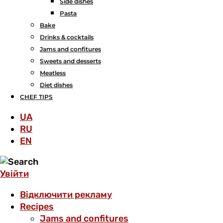
Side dishes
Pasta
Bake
Drinks & cocktails
Jams and confitures
Sweets and desserts
Meatless
Diet dishes
CHEF TIPS
UA
RU
EN
Увійти
Відключити рекламу
Recipes
Jams and confitures