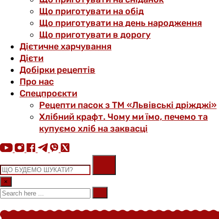
Що приготувати на обід
Що приготувати на день народження
Що приготувати в дорогу
Дієтичне харчування
Дієти
Добірки рецептів
Про нас
Спецпроєкти
Рецепти пасок з ТМ «Львівські дріжджі»
Хлібний крафт. Чому ми їмо, печемо та
купуємо хліб на заквасці
×