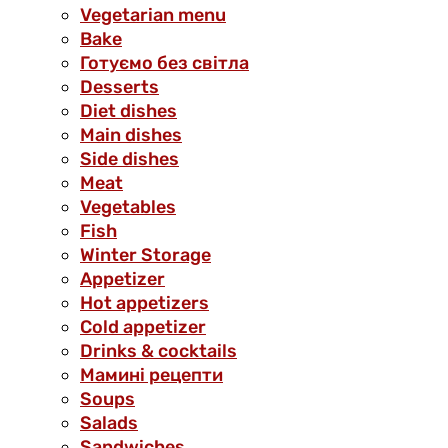
Vegetarian menu
Bake
Готуємо без світла
Desserts
Diet dishes
Main dishes
Side dishes
Meat
Vegetables
Fish
Winter Storage
Аppetizer
Hot appetizers
Cold appetizer
Drinks & cocktails
Мамині рецепти
Soups
Salads
Sandwiches