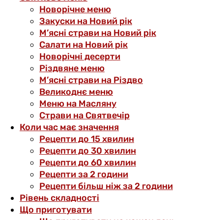
Новорічне меню
Закуски на Новий рік
М’ясні страви на Новий рік
Салати на Новий рік
Новорічні десерти
Різдвяне меню
М’ясні страви на Різдво
Великоднє меню
Меню на Масляну
Страви на Святвечір
Коли час має значення
Рецепти до 15 хвилин
Рецепти до 30 хвилин
Рецепти до 60 хвилин
Рецепти за 2 години
Рецепти більш ніж за 2 години
Рівень складності
Що приготувати