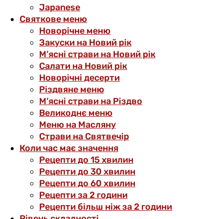
Japanese
Святкове меню
Новорічне меню
Закуски на Новий рік
М’ясні страви на Новий рік
Салати на Новий рік
Новорічні десерти
Різдвяне меню
М’ясні страви на Різдво
Великоднє меню
Меню на Масляну
Страви на Святвечір
Коли час має значення
Рецепти до 15 хвилин
Рецепти до 30 хвилин
Рецепти до 60 хвилин
Рецепти за 2 години
Рецепти більш ніж за 2 години
Рівень складності