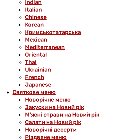
Indian
Italian
Chinese
Korean
Кримськотатарська
Mexican
Mediterranean
Oriental
Thai
Ukrainian
French
Japanese
Святкове меню
Новорічне меню
Закуски на Новий рік
М’ясні страви на Новий рік
Салати на Новий рік
Новорічні десерти
Різдвяне меню