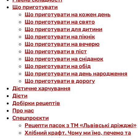
Що приготувати
Що приготувати на кожен день
Що приготувати на свято
Що приготувати для дитини
Що приготувати на пікнік
Що приготувати на вечерю
Що приготувати в піст
Що приготувати на сніданок
Що приготувати на обід
Що приготувати на день народження
Що приготувати в дорогу
Дієтичне харчування
Дієти
Добірки рецептів
Про нас
Спецпроєкти
Рецепти пасок з ТМ «Львівські дріжджі»
Хлібний крафт. Чому ми їмо, печемо та