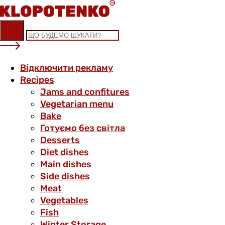
Skip
to
content
Відключити рекламу
Recipes
Jams and confitures
Vegetarian menu
Bake
Готуємо без світла
Desserts
Diet dishes
Main dishes
Side dishes
Meat
Vegetables
Fish
Winter Storage