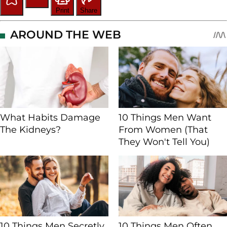
Save
Rate
Print
Share