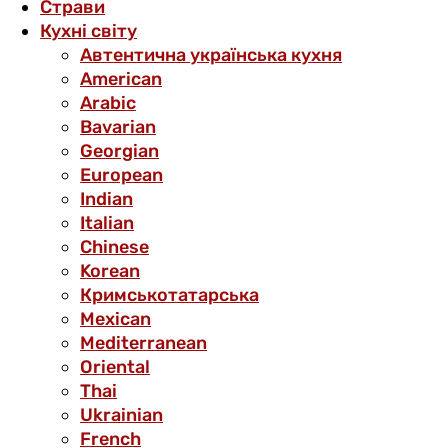
Страви
Кухні світу
Автентична українська кухня
American
Arabic
Bavarian
Georgian
European
Indian
Italian
Chinese
Korean
Кримськотатарська
Mexican
Mediterranean
Oriental
Thai
Ukrainian
French