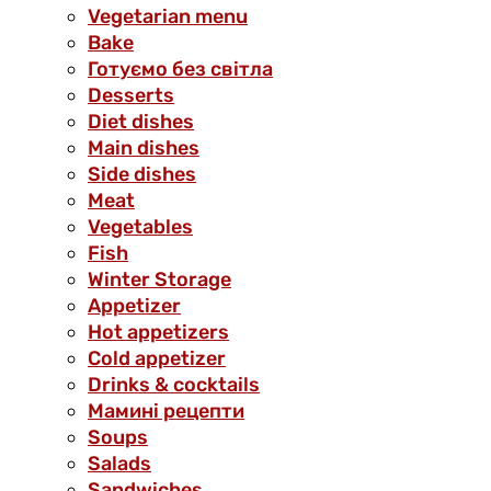
Vegetarian menu
Bake
Готуємо без світла
Desserts
Diet dishes
Main dishes
Side dishes
Meat
Vegetables
Fish
Winter Storage
Аppetizer
Hot appetizers
Cold appetizer
Drinks & cocktails
Мамині рецепти
Soups
Salads
Sandwiches