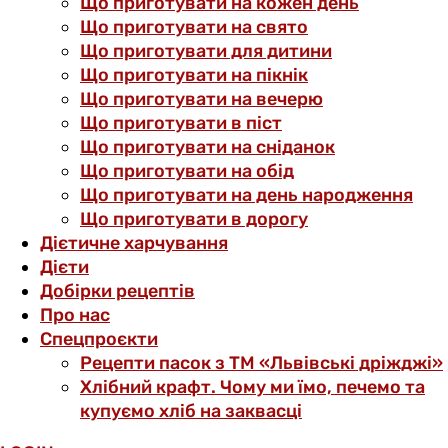
Що приготувати на кожен день
Що приготувати на свято
Що приготувати для дитини
Що приготувати на пікнік
Що приготувати на вечерю
Що приготувати в піст
Що приготувати на сніданок
Що приготувати на обід
Що приготувати на день народження
Що приготувати в дорогу
Дієтичне харчування
Дієти
Добірки рецептів
Про нас
Спецпроєкти
Рецепти пасок з ТМ «Львівські дріжджі»
Хлібний крафт. Чому ми їмо, печемо та
купуємо хліб на заквасці