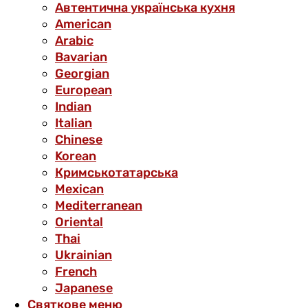
Автентична українська кухня
American
Arabic
Bavarian
Georgian
European
Indian
Italian
Chinese
Korean
Кримськотатарська
Mexican
Mediterranean
Oriental
Thai
Ukrainian
French
Japanese
Святкове меню