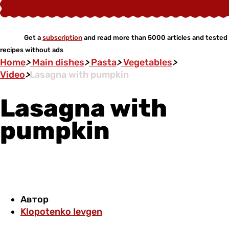
Get a
subscription
and read more than 5000 articles and tested
recipes without ads
Home
>
Main dishes
>
Pasta
>
Vegetables
>
Video
>
Lasagna with pumpkin
Lasagna with
pumpkin
Автор
Klopotenko Ievgen