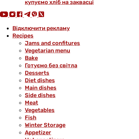
купуємо хліб на заквасці
Відключити рекламу
Recipes
Jams and confitures
Vegetarian menu
Bake
Готуємо без світла
Desserts
Diet dishes
Main dishes
Side dishes
Meat
Vegetables
Fish
Winter Storage
Аppetizer