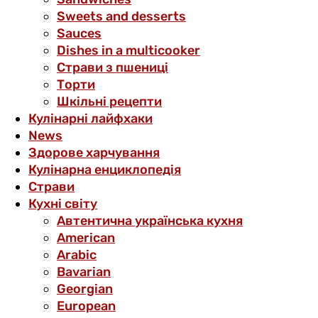
Sweets and desserts
Sauces
Dishes in a multicooker
Страви з пшениці
Торти
Шкільні рецепти
Кулінарні лайфхаки
News
Здорове харчування
Кулінарна енциклопедія
Страви
Кухні світу
Автентична українська кухня
American
Arabic
Bavarian
Georgian
European