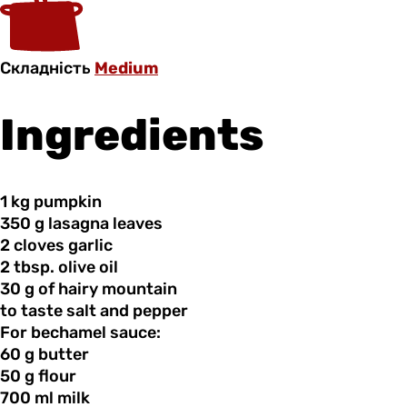
Складність
Medium
Ingredients
1 kg
pumpkin
350 g
lasagna
leaves
2 cloves
garlic
2 tbsp.
olive
oil
30 g
of
hairy mountain
to taste
salt
and pepper
For bechamel sauce:
60 g
butter
50 g
flour
700 ml
milk