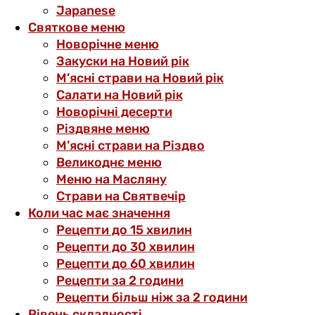
Japanese
Святкове меню
Новорічне меню
Закуски на Новий рік
М’ясні страви на Новий рік
Салати на Новий рік
Новорічні десерти
Різдвяне меню
М’ясні страви на Різдво
Великоднє меню
Меню на Масляну
Страви на Святвечір
Коли час має значення
Рецепти до 15 хвилин
Рецепти до 30 хвилин
Рецепти до 60 хвилин
Рецепти за 2 години
Рецепти більш ніж за 2 години
Рівень складності