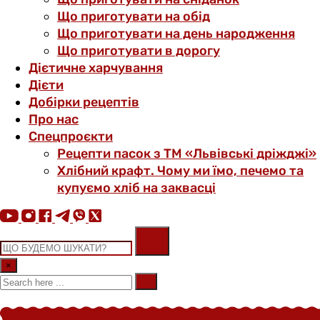
Що приготувати на обід
Що приготувати на день народження
Що приготувати в дорогу
Дієтичне харчування
Дієти
Добірки рецептів
Про нас
Спецпроєкти
Рецепти пасок з ТМ «Львівські дріжджі»
Хлібний крафт. Чому ми їмо, печемо та
купуємо хліб на заквасці
×