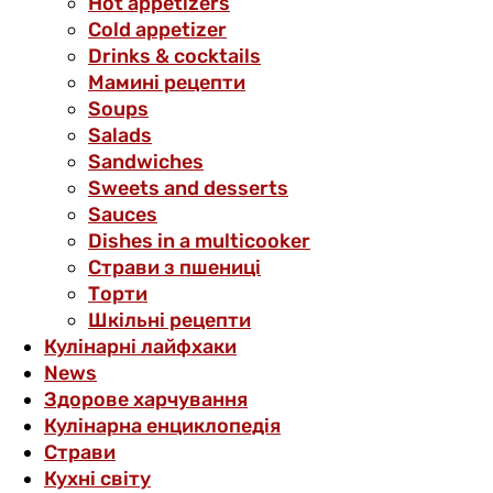
Hot appetizers
Cold appetizer
Drinks & cocktails
Мамині рецепти
Soups
Salads
Sandwiches
Sweets and desserts
Sauces
Dishes in a multicooker
Страви з пшениці
Торти
Шкільні рецепти
Кулінарні лайфхаки
News
Здорове харчування
Кулінарна енциклопедія
Страви
Кухні світу