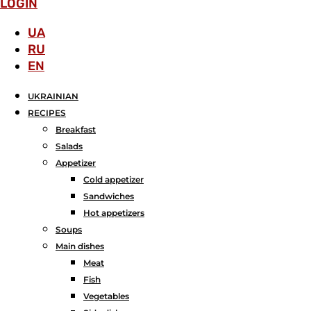
LOGIN
UA
RU
EN
UKRAINIAN
RECIPES
Breakfast
Salads
Аppetizer
Cold appetizer
Sandwiches
Hot appetizers
Soups
Main dishes
Meat
Fish
Vegetables