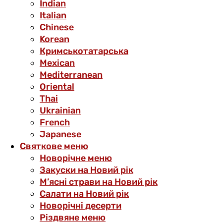
Indian
Italian
Chinese
Korean
Кримськотатарська
Mexican
Mediterranean
Oriental
Thai
Ukrainian
French
Japanese
Святкове меню
Новорічне меню
Закуски на Новий рік
М’ясні страви на Новий рік
Салати на Новий рік
Новорічні десерти
Різдвяне меню