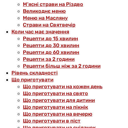
М’ясні страви на Різдво
Великоднє меню
Меню на Масляну
Страви на Святвечір
Коли час має значення
Рецепти до 15 хвилин
Рецепти до 30 хвилин
Рецепти до 60 хвилин
Рецепти за 2 години
Рецепти більш ніж за 2 години
Рівень складності
Що приготувати
Що приготувати на кожен день
Що приготувати на свято
Що приготувати для дитини
Що приготувати на пікнік
Що приготувати на вечерю
Що приготувати в піст
Що приготувати на сніданок