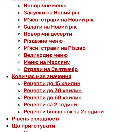
Новорічне меню
Закуски на Новий рік
М’ясні страви на Новий рік
Салати на Новий рік
Новорічні десерти
Різдвяне меню
М’ясні страви на Різдво
Великоднє меню
Меню на Масляну
Страви на Святвечір
Коли час має значення
Рецепти до 15 хвилин
Рецепти до 30 хвилин
Рецепти до 60 хвилин
Рецепти за 2 години
Рецепти більш ніж за 2 години
Рівень складності
Що приготувати