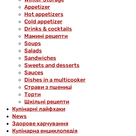
Аppetizer
Hot appetizers
Cold appetizer
Drinks & cocktails
Мамині рецепти
Soups
Salads
Sandwiches
Sweets and desserts
Sauces
Dishes in a multicooker
Страви з пшениці
Торти
Шкільні рецепти
Кулінарні лайфхаки
News
Здорове харчування
Кулінарна енциклопедія