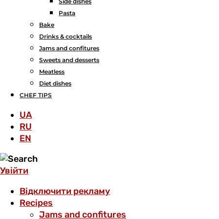
Side dishes
Pasta
Bake
Drinks & cocktails
Jams and confitures
Sweets and desserts
Meatless
Diet dishes
CHEF TIPS
UA
RU
EN
Увійти
Відключити рекламу
Recipes
Jams and confitures