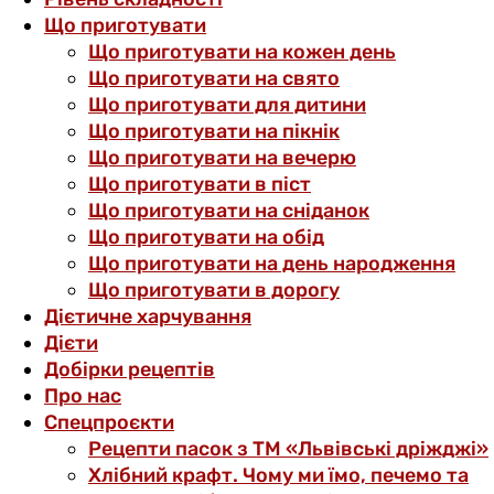
Що приготувати
Що приготувати на кожен день
Що приготувати на свято
Що приготувати для дитини
Що приготувати на пікнік
Що приготувати на вечерю
Що приготувати в піст
Що приготувати на сніданок
Що приготувати на обід
Що приготувати на день народження
Що приготувати в дорогу
Дієтичне харчування
Дієти
Добірки рецептів
Про нас
Спецпроєкти
Рецепти пасок з ТМ «Львівські дріжджі»
Хлібний крафт. Чому ми їмо, печемо та