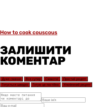
How to cook couscous
ЗАЛИШИТИ
КОМЕНТАР
Дуже смачно
Все супер
Смакота!
Простий рецепт
Готується швидко
Готую це постійно
Улюблений рецепт