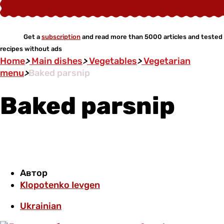
Get a
subscription
and read more than 5000 articles and tested
recipes without ads
Home
>
Main dishes
>
Vegetables
>
Vegetarian
menu
>
Baked parsnip
Baked parsnip
Автор
Klopotenko Ievgen
Ukrainian