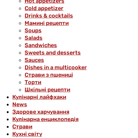
Hot appetizers
Cold appetizer
Drinks & cocktails
Мамині рецепти
Soups
Salads
Sandwiches
Sweets and desserts
Sauces
Dishes in a multicooker
Страви з пшениці
Торти
Шкільні рецепти
Кулінарні лайфхаки
News
Здорове харчування
Кулінарна енциклопедія
Страви
Кухні світу