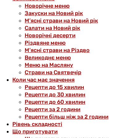
Новорічне меню
Закуски на Новий рік
М’ясні страви на Новий рік
Салати на Новий рік
Новорічні десерти
Різдвяне меню
М’ясні страви на Різдво
Великоднє меню
Меню на Масляну
Страви на Святвечір
Коли час має значення
Рецепти до 15 хвилин
Рецепти до 30 хвилин
Рецепти до 60 хвилин
Рецепти за 2 години
Рецепти більш ніж за 2 години
Рівень складності
Що приготувати