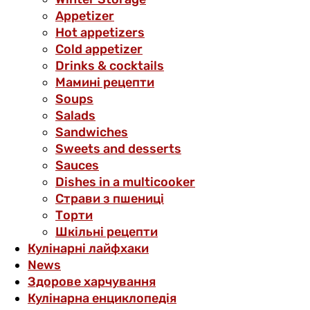
Аppetizer
Hot appetizers
Cold appetizer
Drinks & cocktails
Мамині рецепти
Soups
Salads
Sandwiches
Sweets and desserts
Sauces
Dishes in a multicooker
Страви з пшениці
Торти
Шкільні рецепти
Кулінарні лайфхаки
News
Здорове харчування
Кулінарна енциклопедія