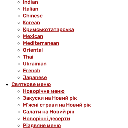
Indian
Italian
Chinese
Korean
Кримськотатарська
Mexican
Mediterranean
Oriental
Thai
Ukrainian
French
Japanese
Святкове меню
Новорічне меню
Закуски на Новий рік
М’ясні страви на Новий рік
Салати на Новий рік
Новорічні десерти
Різдвяне меню