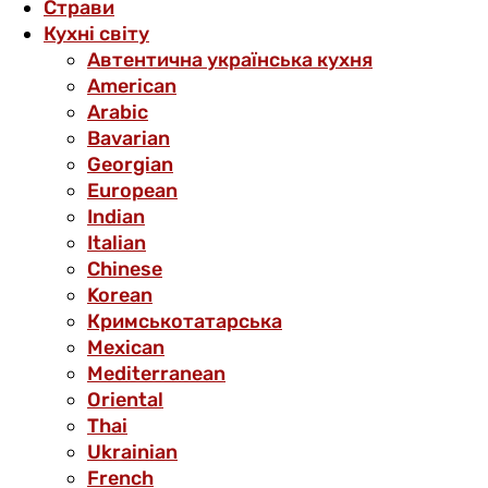
Страви
Кухні світу
Автентична українська кухня
American
Arabic
Bavarian
Georgian
European
Indian
Italian
Chinese
Korean
Кримськотатарська
Mexican
Mediterranean
Oriental
Thai
Ukrainian
French