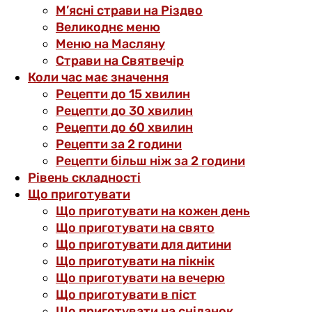
М’ясні страви на Різдво
Великоднє меню
Меню на Масляну
Страви на Святвечір
Коли час має значення
Рецепти до 15 хвилин
Рецепти до 30 хвилин
Рецепти до 60 хвилин
Рецепти за 2 години
Рецепти більш ніж за 2 години
Рівень складності
Що приготувати
Що приготувати на кожен день
Що приготувати на свято
Що приготувати для дитини
Що приготувати на пікнік
Що приготувати на вечерю
Що приготувати в піст
Що приготувати на сніданок