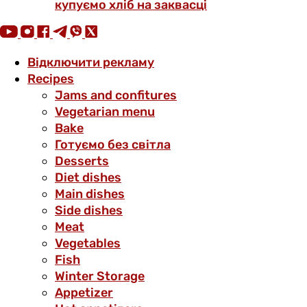
купуємо хліб на заквасці
Відключити рекламу
Recipes
Jams and confitures
Vegetarian menu
Bake
Готуємо без світла
Desserts
Diet dishes
Main dishes
Side dishes
Meat
Vegetables
Fish
Winter Storage
Аppetizer