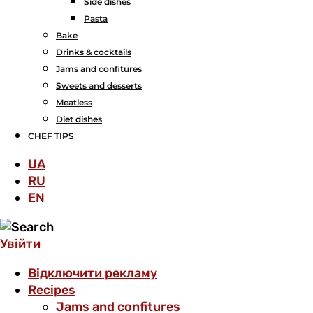
Side dishes
Pasta
Bake
Drinks & cocktails
Jams and confitures
Sweets and desserts
Meatless
Diet dishes
CHEF TIPS
UA
RU
EN
Увійти
Відключити рекламу
Recipes
Jams and confitures