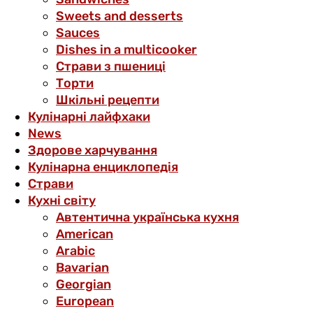
Sweets and desserts
Sauces
Dishes in a multicooker
Страви з пшениці
Торти
Шкільні рецепти
Кулінарні лайфхаки
News
Здорове харчування
Кулінарна енциклопедія
Страви
Кухні світу
Автентична українська кухня
American
Arabic
Bavarian
Georgian
European