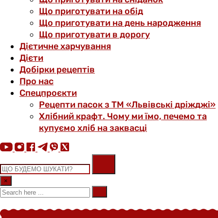
Що приготувати на обід
Що приготувати на день народження
Що приготувати в дорогу
Дієтичне харчування
Дієти
Добірки рецептів
Про нас
Спецпроєкти
Рецепти пасок з ТМ «Львівські дріжджі»
Хлібний крафт. Чому ми їмо, печемо та
купуємо хліб на заквасці
×