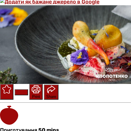
Save
Rate
Print
Share
Приготування
50 mins