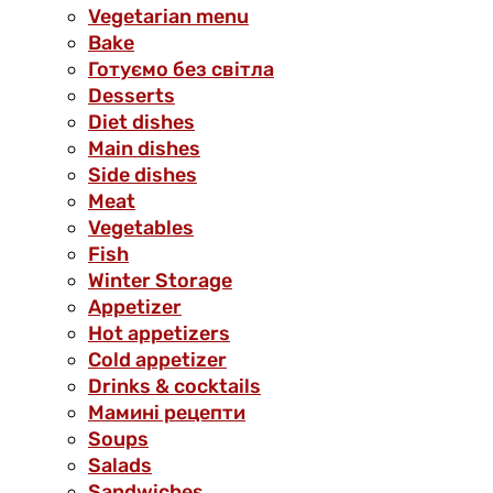
Vegetarian menu
Bake
Готуємо без світла
Desserts
Diet dishes
Main dishes
Side dishes
Meat
Vegetables
Fish
Winter Storage
Аppetizer
Hot appetizers
Cold appetizer
Drinks & cocktails
Мамині рецепти
Soups
Salads
Sandwiches