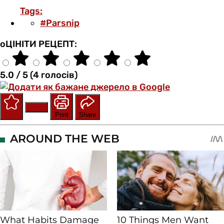
Tags:
#Parsnip
оЦІНІТИ РЕЦЕПТ:
5.0 / 5 (4 голосів)
Save
Rate
Print
Share