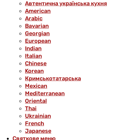
Автентична українська кухня
American
Arabic
Bavarian
Georgian
European
Indian
Italian
Chinese
Korean
Кримськотатарська
Mexican
Mediterranean
Oriental
Thai
Ukrainian
French
Japanese
Святкове меню