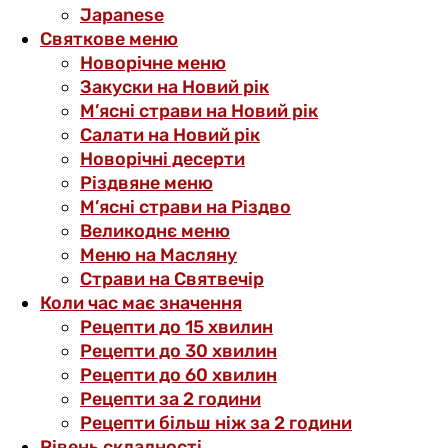
Japanese
Святкове меню
Новорічне меню
Закуски на Новий рік
М’ясні страви на Новий рік
Салати на Новий рік
Новорічні десерти
Різдвяне меню
М’ясні страви на Різдво
Великоднє меню
Меню на Масляну
Страви на Святвечір
Коли час має значення
Рецепти до 15 хвилин
Рецепти до 30 хвилин
Рецепти до 60 хвилин
Рецепти за 2 години
Рецепти більш ніж за 2 години
Рівень складності