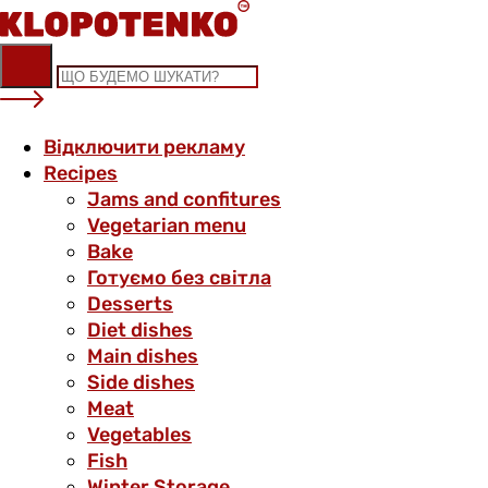
Skip
to
content
Відключити рекламу
Recipes
Jams and confitures
Vegetarian menu
Bake
Готуємо без світла
Desserts
Diet dishes
Main dishes
Side dishes
Meat
Vegetables
Fish
Winter Storage