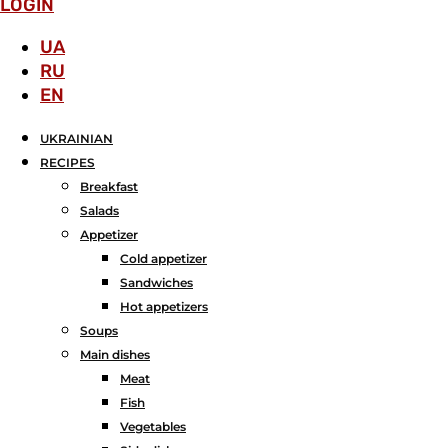
LOGIN
UA
RU
EN
UKRAINIAN
RECIPES
Breakfast
Salads
Аppetizer
Cold appetizer
Sandwiches
Hot appetizers
Soups
Main dishes
Meat
Fish
Vegetables