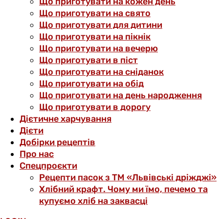
Що приготувати на кожен день
Що приготувати на свято
Що приготувати для дитини
Що приготувати на пікнік
Що приготувати на вечерю
Що приготувати в піст
Що приготувати на сніданок
Що приготувати на обід
Що приготувати на день народження
Що приготувати в дорогу
Дієтичне харчування
Дієти
Добірки рецептів
Про нас
Спецпроєкти
Рецепти пасок з ТМ «Львівські дріжджі»
Хлібний крафт. Чому ми їмо, печемо та
купуємо хліб на заквасці