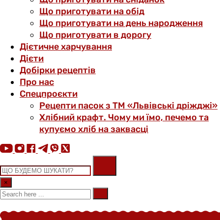
Що приготувати на обід
Що приготувати на день народження
Що приготувати в дорогу
Дієтичне харчування
Дієти
Добірки рецептів
Про нас
Спецпроєкти
Рецепти пасок з ТМ «Львівські дріжджі»
Хлібний крафт. Чому ми їмо, печемо та
купуємо хліб на заквасці
×