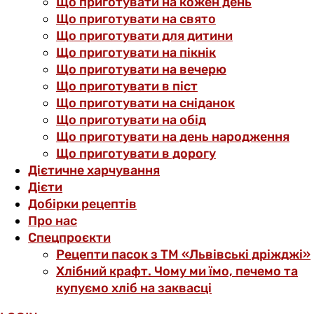
Що приготувати на кожен день
Що приготувати на свято
Що приготувати для дитини
Що приготувати на пікнік
Що приготувати на вечерю
Що приготувати в піст
Що приготувати на сніданок
Що приготувати на обід
Що приготувати на день народження
Що приготувати в дорогу
Дієтичне харчування
Дієти
Добірки рецептів
Про нас
Спецпроєкти
Рецепти пасок з ТМ «Львівські дріжджі»
Хлібний крафт. Чому ми їмо, печемо та
купуємо хліб на заквасці