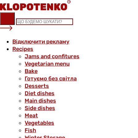
Skip
to
content
Відключити рекламу
Recipes
Jams and confitures
Vegetarian menu
Bake
Готуємо без світла
Desserts
Diet dishes
Main dishes
Side dishes
Meat
Vegetables
Fish
Winter Storage