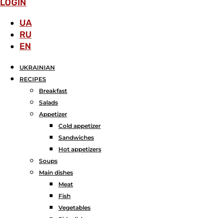
LOGIN
UA
RU
EN
UKRAINIAN
RECIPES
Breakfast
Salads
Аppetizer
Cold appetizer
Sandwiches
Hot appetizers
Soups
Main dishes
Meat
Fish
Vegetables