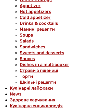
Аppetizer
Hot appetizers
Cold appetizer
Drinks & cocktails
Мамині рецепти
Soups
Salads
Sandwiches
Sweets and desserts
Sauces
Dishes in a multicooker
Страви з пшениці
Торти
Шкільні рецепти
Кулінарні лайфхаки
News
Здорове харчування
Кулінарна енциклопедія