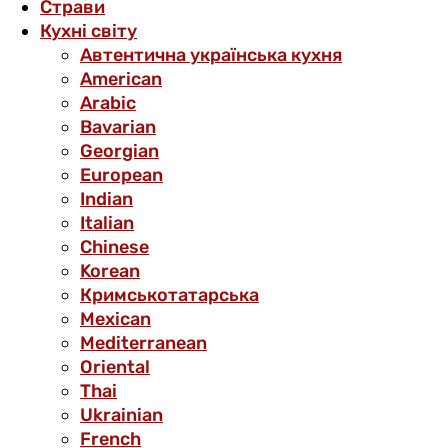
Страви
Кухні світу
Автентична українська кухня
American
Arabic
Bavarian
Georgian
European
Indian
Italian
Chinese
Korean
Кримськотатарська
Mexican
Mediterranean
Oriental
Thai
Ukrainian
French