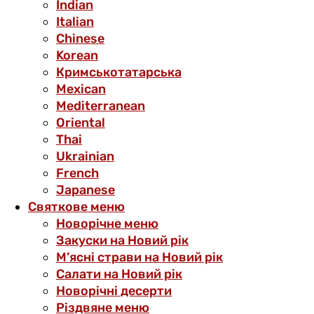
Indian
Italian
Chinese
Korean
Кримськотатарська
Mexican
Mediterranean
Oriental
Thai
Ukrainian
French
Japanese
Святкове меню
Новорічне меню
Закуски на Новий рік
М’ясні страви на Новий рік
Салати на Новий рік
Новорічні десерти
Різдвяне меню