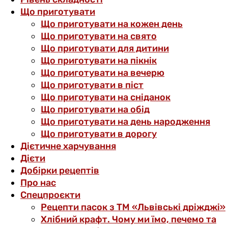
Що приготувати
Що приготувати на кожен день
Що приготувати на свято
Що приготувати для дитини
Що приготувати на пікнік
Що приготувати на вечерю
Що приготувати в піст
Що приготувати на сніданок
Що приготувати на обід
Що приготувати на день народження
Що приготувати в дорогу
Дієтичне харчування
Дієти
Добірки рецептів
Про нас
Спецпроєкти
Рецепти пасок з ТМ «Львівські дріжджі»
Хлібний крафт. Чому ми їмо, печемо та