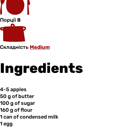
Порції
8
Складність
Medium
Ingredients
4-5 apples
50 g
of
butter
100 g
of
sugar
160 g
of
flour
1 can
of
condensed milk
1 egg