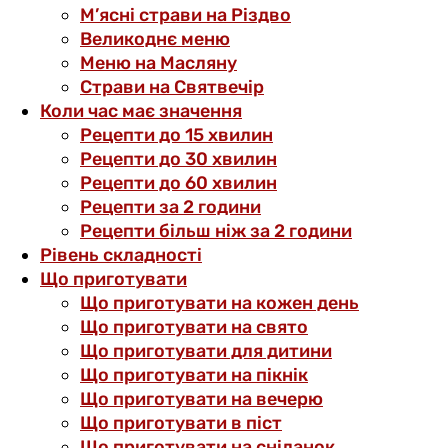
М’ясні страви на Різдво
Великоднє меню
Меню на Масляну
Страви на Святвечір
Коли час має значення
Рецепти до 15 хвилин
Рецепти до 30 хвилин
Рецепти до 60 хвилин
Рецепти за 2 години
Рецепти більш ніж за 2 години
Рівень складності
Що приготувати
Що приготувати на кожен день
Що приготувати на свято
Що приготувати для дитини
Що приготувати на пікнік
Що приготувати на вечерю
Що приготувати в піст
Що приготувати на сніданок