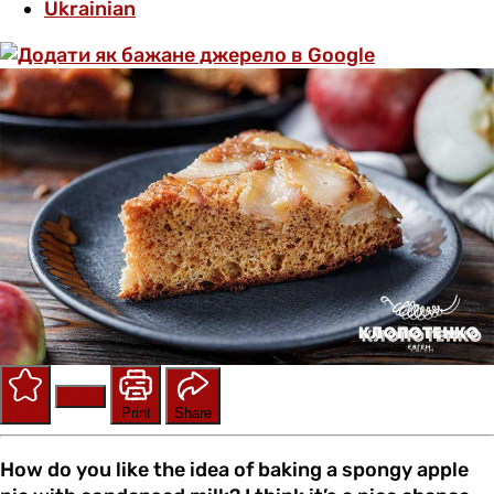
Ukrainian
Save
Rate
Print
Share
How do you like the idea of baking a spongy apple