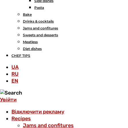
Side dishes
Pasta
Bake
Drinks & cocktails
Jams and confitures
Sweets and desserts
Meatless
Diet dishes
CHEF TIPS
UA
RU
EN
Увійти
Відключити рекламу
Recipes
Jams and confitures