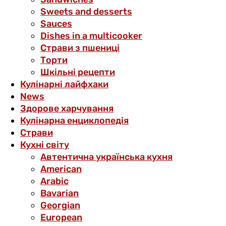
Sweets and desserts
Sauces
Dishes in a multicooker
Страви з пшениці
Торти
Шкільні рецепти
Кулінарні лайфхаки
News
Здорове харчування
Кулінарна енциклопедія
Страви
Кухні світу
Автентична українська кухня
American
Arabic
Bavarian
Georgian
European