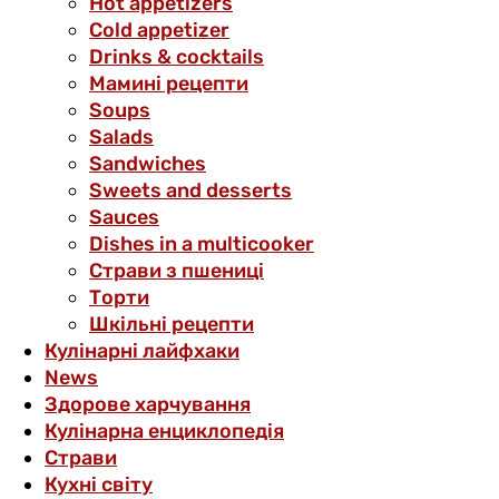
Hot appetizers
Cold appetizer
Drinks & cocktails
Мамині рецепти
Soups
Salads
Sandwiches
Sweets and desserts
Sauces
Dishes in a multicooker
Страви з пшениці
Торти
Шкільні рецепти
Кулінарні лайфхаки
News
Здорове харчування
Кулінарна енциклопедія
Страви
Кухні світу