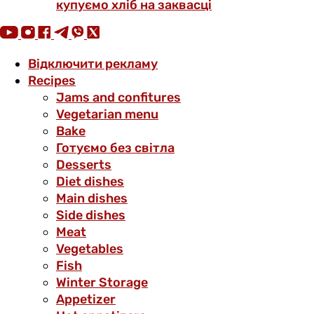
купуємо хліб на заквасці
Відключити рекламу
Recipes
Jams and confitures
Vegetarian menu
Bake
Готуємо без світла
Desserts
Diet dishes
Main dishes
Side dishes
Meat
Vegetables
Fish
Winter Storage
Аppetizer