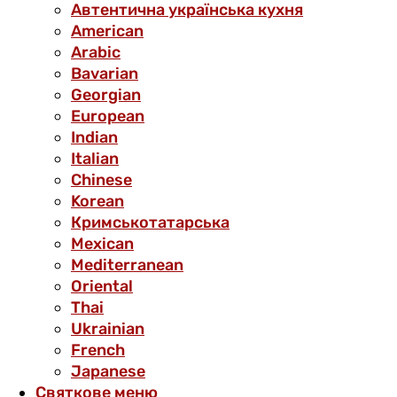
Автентична українська кухня
American
Arabic
Bavarian
Georgian
European
Indian
Italian
Chinese
Korean
Кримськотатарська
Mexican
Mediterranean
Oriental
Thai
Ukrainian
French
Japanese
Святкове меню