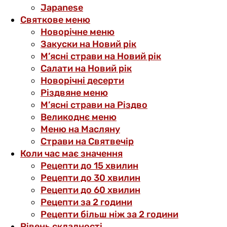
Japanese
Святкове меню
Новорічне меню
Закуски на Новий рік
М’ясні страви на Новий рік
Салати на Новий рік
Новорічні десерти
Різдвяне меню
М’ясні страви на Різдво
Великоднє меню
Меню на Масляну
Страви на Святвечір
Коли час має значення
Рецепти до 15 хвилин
Рецепти до 30 хвилин
Рецепти до 60 хвилин
Рецепти за 2 години
Рецепти більш ніж за 2 години
Рівень складності