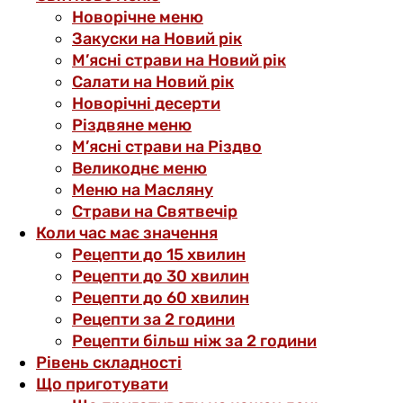
Новорічне меню
Закуски на Новий рік
М’ясні страви на Новий рік
Салати на Новий рік
Новорічні десерти
Різдвяне меню
М’ясні страви на Різдво
Великоднє меню
Меню на Масляну
Страви на Святвечір
Коли час має значення
Рецепти до 15 хвилин
Рецепти до 30 хвилин
Рецепти до 60 хвилин
Рецепти за 2 години
Рецепти більш ніж за 2 години
Рівень складності
Що приготувати