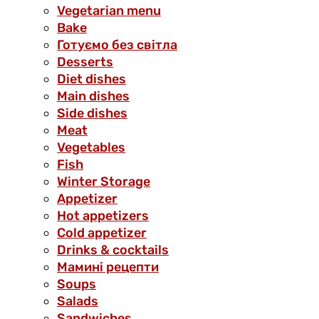
Vegetarian menu
Bake
Готуємо без світла
Desserts
Diet dishes
Main dishes
Side dishes
Meat
Vegetables
Fish
Winter Storage
Аppetizer
Hot appetizers
Cold appetizer
Drinks & cocktails
Мамині рецепти
Soups
Salads
Sandwiches