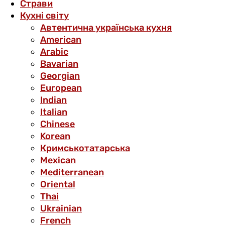
Страви
Кухні світу
Автентична українська кухня
American
Arabic
Bavarian
Georgian
European
Indian
Italian
Chinese
Korean
Кримськотатарська
Mexican
Mediterranean
Oriental
Thai
Ukrainian
French