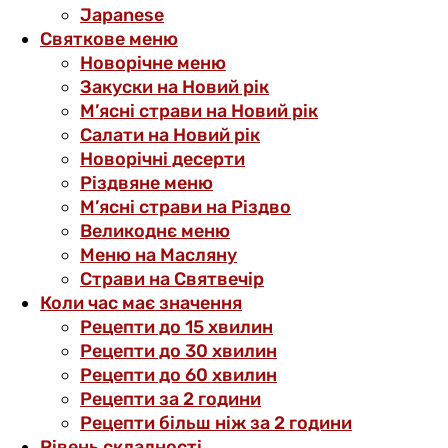
Japanese
Святкове меню
Новорічне меню
Закуски на Новий рік
М’ясні страви на Новий рік
Салати на Новий рік
Новорічні десерти
Різдвяне меню
М’ясні страви на Різдво
Великоднє меню
Меню на Масляну
Страви на Святвечір
Коли час має значення
Рецепти до 15 хвилин
Рецепти до 30 хвилин
Рецепти до 60 хвилин
Рецепти за 2 години
Рецепти більш ніж за 2 години
Рівень складності