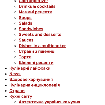
Cold appetizer
Drinks & cocktails
Мамині рецепти
Soups
Salads
Sandwiches
Sweets and desserts
Sauces
Dishes in a multicooker
Страви з пшениці
Торти
Шкільні рецепти
Кулінарні лайфхаки
News
Здорове харчування
Кулінарна енциклопедія
Страви
Кухні світу
Автентична українська кухня