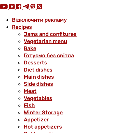
Відключити рекламу
Recipes
Jams and confitures
Vegetarian menu
Bake
Готуємо без світла
Desserts
Diet dishes
Main dishes
Side dishes
Meat
Vegetables
Fish
Winter Storage
Аppetizer
Hot appetizers