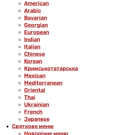
American
Arabic
Bavarian
Georgian
European
Indian
Italian
Chinese
Korean
Кримськотатарська
Mexican
Mediterranean
Oriental
Thai
Ukrainian
French
Japanese
Святкове меню
Новорічне меню