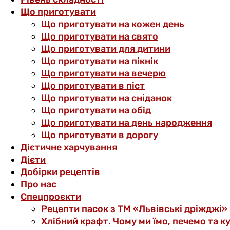
Що приготувати
Що приготувати на кожен день
Що приготувати на свято
Що приготувати для дитини
Що приготувати на пікнік
Що приготувати на вечерю
Що приготувати в піст
Що приготувати на сніданок
Що приготувати на обід
Що приготувати на день народження
Що приготувати в дорогу
Дієтичне харчування
Дієти
Добірки рецептів
Про нас
Спецпроєкти
Рецепти пасок з ТМ «Львівські дріжджі»
Хлібний крафт. Чому ми їмо, печемо та к