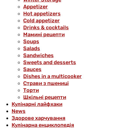
Аppetizer
Hot appetizers
Cold appetizer
Drinks & cocktails
Мамині рецепти
Soups
Salads
Sandwiches
Sweets and desserts
Sauces
Dishes in a multicooker
Страви з пшениці
Торти
Шкільні рецепти
Кулінарні лайфхаки
News
Здорове харчування
Кулінарна енциклопедія