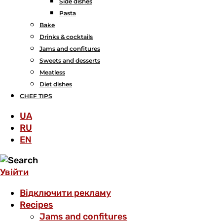
Side dishes
Pasta
Bake
Drinks & cocktails
Jams and confitures
Sweets and desserts
Meatless
Diet dishes
CHEF TIPS
UA
RU
EN
Увійти
Відключити рекламу
Recipes
Jams and confitures