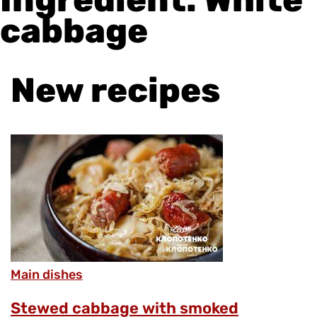
cabbage
New recipes
Main dishes
Stewed cabbage with smoked