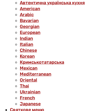
Автентична українська кухня
American
Arabic
Bavarian
Georgian
European
Indian
Italian
Chinese
Korean
Кримськотатарська
Mexican
Mediterranean
Oriental
Thai
Ukrainian
French
Japanese
Святкове меню