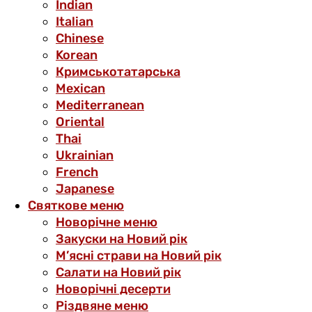
Indian
Italian
Chinese
Korean
Кримськотатарська
Mexican
Mediterranean
Oriental
Thai
Ukrainian
French
Japanese
Святкове меню
Новорічне меню
Закуски на Новий рік
М’ясні страви на Новий рік
Салати на Новий рік
Новорічні десерти
Різдвяне меню