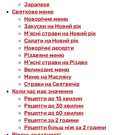
Japanese
Святкове меню
Новорічне меню
Закуски на Новий рік
М’ясні страви на Новий рік
Салати на Новий рік
Новорічні десерти
Різдвяне меню
М’ясні страви на Різдво
Великоднє меню
Меню на Масляну
Страви на Святвечір
Коли час має значення
Рецепти до 15 хвилин
Рецепти до 30 хвилин
Рецепти до 60 хвилин
Рецепти за 2 години
Рецепти більш ніж за 2 години
Рівень складності