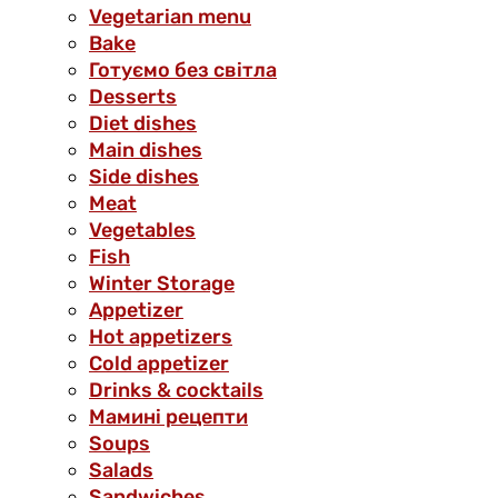
Vegetarian menu
Bake
Готуємо без світла
Desserts
Diet dishes
Main dishes
Side dishes
Meat
Vegetables
Fish
Winter Storage
Аppetizer
Hot appetizers
Cold appetizer
Drinks & cocktails
Мамині рецепти
Soups
Salads
Sandwiches