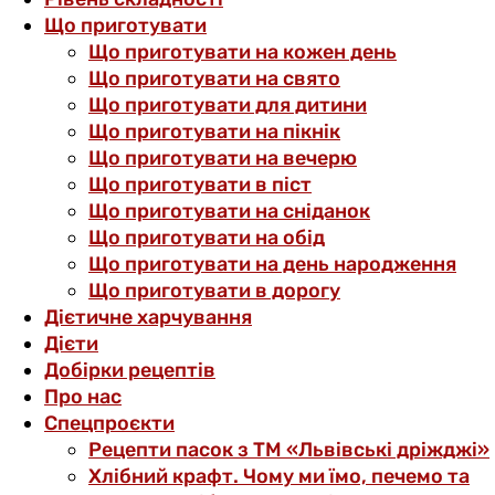
Що приготувати
Що приготувати на кожен день
Що приготувати на свято
Що приготувати для дитини
Що приготувати на пікнік
Що приготувати на вечерю
Що приготувати в піст
Що приготувати на сніданок
Що приготувати на обід
Що приготувати на день народження
Що приготувати в дорогу
Дієтичне харчування
Дієти
Добірки рецептів
Про нас
Спецпроєкти
Рецепти пасок з ТМ «Львівські дріжджі»
Хлібний крафт. Чому ми їмо, печемо та