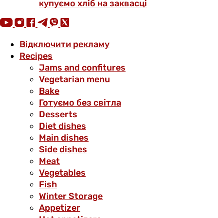
купуємо хліб на заквасці
Відключити рекламу
Recipes
Jams and confitures
Vegetarian menu
Bake
Готуємо без світла
Desserts
Diet dishes
Main dishes
Side dishes
Meat
Vegetables
Fish
Winter Storage
Аppetizer