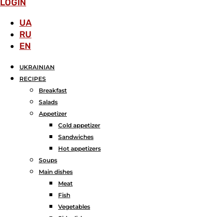
LOGIN
UA
RU
EN
UKRAINIAN
RECIPES
Breakfast
Salads
Аppetizer
Cold appetizer
Sandwiches
Hot appetizers
Soups
Main dishes
Meat
Fish
Vegetables