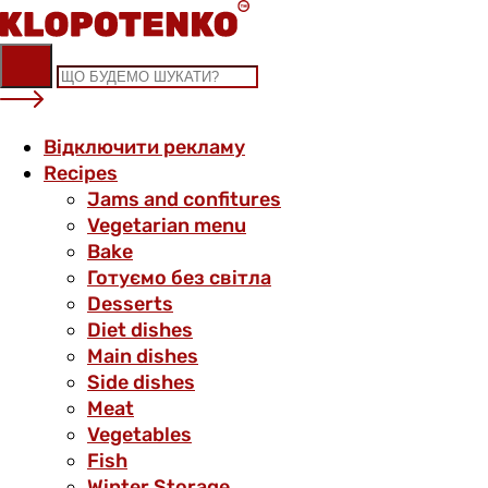
Skip
to
content
Відключити рекламу
Recipes
Jams and confitures
Vegetarian menu
Bake
Готуємо без світла
Desserts
Diet dishes
Main dishes
Side dishes
Meat
Vegetables
Fish
Winter Storage