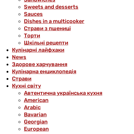
Sweets and desserts
Sauces
Dishes in a multicooker
Страви з пшениці
Торти
Шкільні рецепти
Кулінарні лайфхаки
News
Здорове харчування
Кулінарна енциклопедія
Страви
Кухні світу
Автентична українська кухня
American
Arabic
Bavarian
Georgian
European