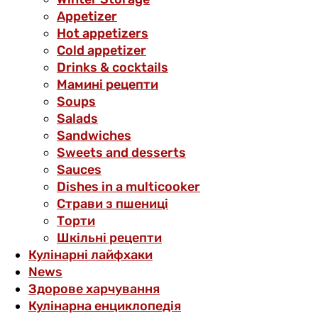
Аppetizer
Hot appetizers
Cold appetizer
Drinks & cocktails
Мамині рецепти
Soups
Salads
Sandwiches
Sweets and desserts
Sauces
Dishes in a multicooker
Страви з пшениці
Торти
Шкільні рецепти
Кулінарні лайфхаки
News
Здорове харчування
Кулінарна енциклопедія