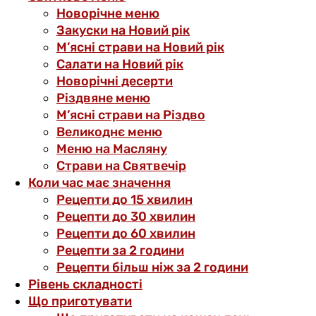
Новорічне меню
Закуски на Новий рік
М’ясні страви на Новий рік
Салати на Новий рік
Новорічні десерти
Різдвяне меню
М’ясні страви на Різдво
Великоднє меню
Меню на Масляну
Страви на Святвечір
Коли час має значення
Рецепти до 15 хвилин
Рецепти до 30 хвилин
Рецепти до 60 хвилин
Рецепти за 2 години
Рецепти більш ніж за 2 години
Рівень складності
Що приготувати