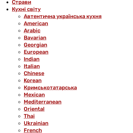
Страви
Кухні світу
Автентична українська кухня
American
Arabic
Bavarian
Georgian
European
Indian
Italian
Chinese
Korean
Кримськотатарська
Mexican
Mediterranean
Oriental
Thai
Ukrainian
French