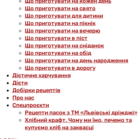
Що приготувати на кожен день
Що приготувати на свято
Що приготувати для дитини
Що приготувати на пікнік
Що приготувати на вечерю
Що приготувати в піст
Що приготувати на сніданок
Що приготувати на обід
Що приготувати на день народження
Що приготувати в дорогу
Дієтичне харчування
Дієти
Добірки рецептів
Про нас
Спецпроєкти
Рецепти пасок з ТМ «Львівські дріжджі»
Хлібний крафт. Чому ми їмо, печемо та
купуємо хліб на заквасці