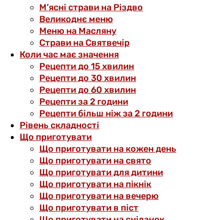
М’ясні страви на Різдво
Великоднє меню
Меню на Масляну
Страви на Святвечір
Коли час має значення
Рецепти до 15 хвилин
Рецепти до 30 хвилин
Рецепти до 60 хвилин
Рецепти за 2 години
Рецепти більш ніж за 2 години
Рівень складності
Що приготувати
Що приготувати на кожен день
Що приготувати на свято
Що приготувати для дитини
Що приготувати на пікнік
Що приготувати на вечерю
Що приготувати в піст
Що приготувати на сніданок