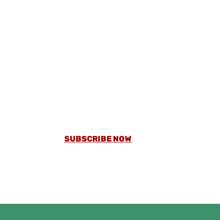
GET A SUBSCRIPTION AND READ MORE THAN
5000 ARTICLES AND TESTED RECIPES
WITHOUT ADS.
SUBSCRIBE NOW