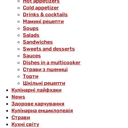
Hot appetizers
Cold appetizer
Drinks & cocktails
Мамині рецепти
Soups
Salads
Sandwiches
Sweets and desserts
Sauces
Dishes in a multicooker
Страви з пшениці
Торти
Шкільні рецепти
Кулінарні лайфхаки
News
Здорове харчування
Кулінарна енциклопедія
Страви
Кухні світу