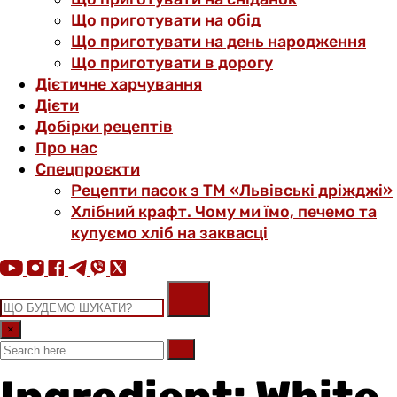
Що приготувати на обід
Що приготувати на день народження
Що приготувати в дорогу
Дієтичне харчування
Дієти
Добірки рецептів
Про нас
Спецпроєкти
Рецепти пасок з ТМ «Львівські дріжджі»
Хлібний крафт. Чому ми їмо, печемо та
купуємо хліб на заквасці
×
Ingredient: White